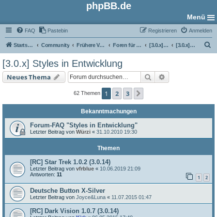
phpBB.de
Menü
FAQ
Pastebin
Registrieren
Anmelden
S
Startseite
Community
Frühere Versionen
Foren für phpBB 3.0
[3.0.x] Style-Foren
[3.0.x] Styles in Entwicklung
u
[3.0.x] Styles in Entwicklung
c
Suche
Erweiterte Such
Neues Thema
h
e
1
2
3
Nächste
62 Themen
Bekanntmachungen
Forum-FAQ "Styles in Entwicklung"
Letzter Beitrag von
Würzi
«
31.10.2010 19:30
Themen
[RC] Star Trek 1.0.2 (3.0.14)
Letzter Beitrag von
vfrblue
«
10.06.2019 21:09
Antworten:
11
1
2
Deutsche Button X-Silver
Letzter Beitrag von
Joyce&Luna
«
11.07.2015 01:47
[RC] Dark Vision 1.0.7 (3.0.14)