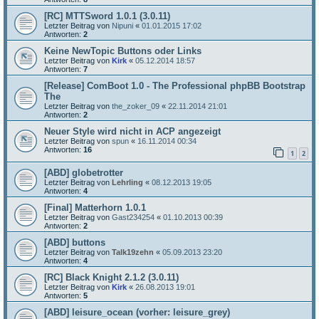
[RC] MTTSword 1.0.1 (3.0.11)
Letzter Beitrag von
Nipuni
«
01.01.2015 17:02
Antworten:
2
Keine NewTopic Buttons oder Links
Letzter Beitrag von
Kirk
«
05.12.2014 18:57
Antworten:
7
[Release] ComBoot 1.0 - The Professional phpBB Bootstrap
The
Letzter Beitrag von
the_zoker_09
«
22.11.2014 21:01
Antworten:
2
Neuer Style wird nicht in ACP angezeigt
Letzter Beitrag von
spun
«
16.11.2014 00:34
Antworten:
16
1
2
[ABD] globetrotter
Letzter Beitrag von
Lehrling
«
08.12.2013 19:05
Antworten:
4
[Final] Matterhorn 1.0.1
Letzter Beitrag von
Gast234254
«
01.10.2013 00:39
Antworten:
2
[ABD] buttons
Letzter Beitrag von
Talk19zehn
«
05.09.2013 23:20
Antworten:
4
[RC] Black Knight 2.1.2 (3.0.11)
Letzter Beitrag von
Kirk
«
26.08.2013 19:01
Antworten:
5
[ABD] leisure_ocean (vorher: leisure_grey)