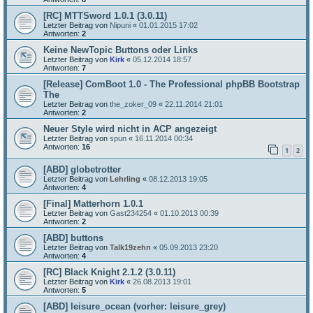
[RC] MTTSword 1.0.1 (3.0.11)
Letzter Beitrag von
Nipuni
«
01.01.2015 17:02
Antworten:
2
Keine NewTopic Buttons oder Links
Letzter Beitrag von
Kirk
«
05.12.2014 18:57
Antworten:
7
[Release] ComBoot 1.0 - The Professional phpBB Bootstrap
The
Letzter Beitrag von
the_zoker_09
«
22.11.2014 21:01
Antworten:
2
Neuer Style wird nicht in ACP angezeigt
Letzter Beitrag von
spun
«
16.11.2014 00:34
Antworten:
16
1
2
[ABD] globetrotter
Letzter Beitrag von
Lehrling
«
08.12.2013 19:05
Antworten:
4
[Final] Matterhorn 1.0.1
Letzter Beitrag von
Gast234254
«
01.10.2013 00:39
Antworten:
2
[ABD] buttons
Letzter Beitrag von
Talk19zehn
«
05.09.2013 23:20
Antworten:
4
[RC] Black Knight 2.1.2 (3.0.11)
Letzter Beitrag von
Kirk
«
26.08.2013 19:01
Antworten:
5
[ABD] leisure_ocean (vorher: leisure_grey)