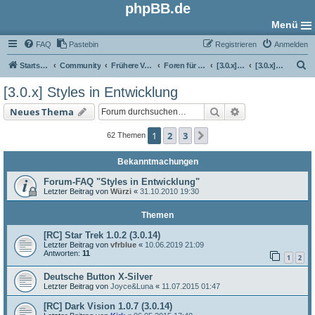
phpBB.de
Menü
FAQ
Pastebin
Registrieren
Anmelden
S
Startseite
Community
Frühere Versionen
Foren für phpBB 3.0
[3.0.x] Style-Foren
[3.0.x] Styles in Entwicklung
u
[3.0.x] Styles in Entwicklung
c
Suche
Erweiterte Such
Neues Thema
h
e
1
2
3
Nächste
62 Themen
Bekanntmachungen
Forum-FAQ "Styles in Entwicklung"
Letzter Beitrag von
Würzi
«
31.10.2010 19:30
Themen
[RC] Star Trek 1.0.2 (3.0.14)
Letzter Beitrag von
vfrblue
«
10.06.2019 21:09
Antworten:
11
1
2
Deutsche Button X-Silver
Letzter Beitrag von
Joyce&Luna
«
11.07.2015 01:47
[RC] Dark Vision 1.0.7 (3.0.14)