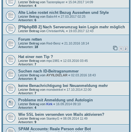
Letzter Beitrag von
Tastenplayer
«
15.04.2017 14:09
Antworten:
4
Alte Liebe rostet nicht Bezug Aussehen und Style
Letzter Beitrag von
Babs44
«
27.03.2017 02:25
Antworten:
6
[PNphpBB 2] Nach Serverumzug kein Login mehr möglich
Letzter Beitrag von
ChristianHAL
«
19.03.2017 12:43
Forum retten
Letzter Beitrag von
Red-Benz
«
21.10.2016 18:14
Antworten:
18
1
2
Hat einer nen Tip ?
Letzter Beitrag von
mpc1981
«
12.03.2016 03:45
Antworten:
7
Suchen nach ID-Beitragsnummer
Letzter Beitrag von
AYYILDIZLAR
«
02.03.2016 18:43
Antworten:
6
keine Benachrichtigung bei Neuanmeldung mehr
Letzter Beitrag von
mondwinkel
«
17.10.2014 22:00
Antworten:
7
Probleme mit Anmeldung und Autologin
Letzter Beitrag von
Kirk
«
16.09.2014 09:10
Antworten:
4
Wie SSL beim versenden von Mails aktivieren?
Letzter Beitrag von
StanleyG
«
08.09.2014 11:49
Antworten:
9
SPAM Accounts: Reale Person oder Bot