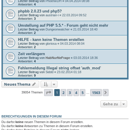
Letzter Beitrag von
PhoenixDH
«
04.04.2014 08:08
Antworten:
4
phpbb 2.0.23 und php5?
Letzter Beitrag von
austrian-i
«
22.03.2014 09:52
Antworten:
3
Umstellung auf PHP 5.5.* - Forum geht nicht mehr
Letzter Beitrag von
Dungeonwatcher
«
21.03.2014 18:40
Antworten:
2
HILFE - kann keine Themen erstellen
Letzter Beitrag von
gloriosa
«
04.03.2014 08:04
Antworten:
2
Zeit verlängern
Letzter Beitrag von
HabNurNeFrage
«
03.03.2014 18:36
Antworten:
4
Fehlermeldung Illegal string offset 'auth_mod'
Letzter Beitrag von
Siddd
«
23.02.2014 01:18
Antworten:
9
Neues Thema
Seite
1
von
1563
1
2
3
4
5
1563
Nächste
39054 Themen
…
Gehe zu
BERECHTIGUNGEN IN DIESEM FORUM
Du darfst
keine
neuen Themen in diesem Forum erstellen.
Du darfst
keine
Antworten zu Themen in diesem Forum erstellen.
Du darfst deine Beiträge in diesem Forum
nicht
ändern.