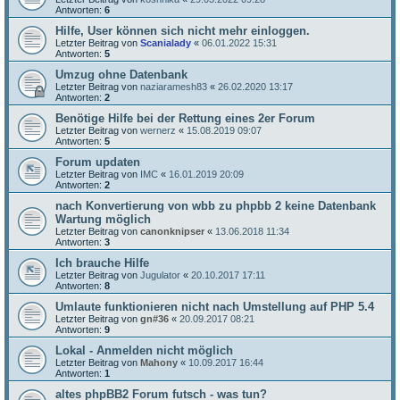
Antworten:
6
Hilfe, User können sich nicht mehr einloggen.
Letzter Beitrag von
Scanialady
«
06.01.2022 15:31
Antworten:
5
Umzug ohne Datenbank
Letzter Beitrag von
naziaramesh83
«
26.02.2020 13:17
Antworten:
2
Benötige Hilfe bei der Rettung eines 2er Forum
Letzter Beitrag von
wernerz
«
15.08.2019 09:07
Antworten:
5
Forum updaten
Letzter Beitrag von
IMC
«
16.01.2019 20:09
Antworten:
2
nach Konvertierung von wbb zu phpbb 2 keine Datenbank
Wartung möglich
Letzter Beitrag von
canonknipser
«
13.06.2018 11:34
Antworten:
3
Ich brauche Hilfe
Letzter Beitrag von
Jugulator
«
20.10.2017 17:11
Antworten:
8
Umlaute funktionieren nicht nach Umstellung auf PHP 5.4
Letzter Beitrag von
gn#36
«
20.09.2017 08:21
Antworten:
9
Lokal - Anmelden nicht möglich
Letzter Beitrag von
Mahony
«
10.09.2017 16:44
Antworten:
1
altes phpBB2 Forum futsch - was tun?