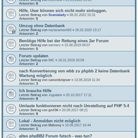
Antworten:
6
Hilfe, User können sich nicht mehr einloggen.
Letzter Beitrag von
Scanialady
«
06.01.2022 15:31
Antworten:
5
Umzug ohne Datenbank
Letzter Beitrag von
naziaramesh83
«
26.02.2020 13:17
Antworten:
2
Benötige Hilfe bei der Rettung eines 2er Forum
Letzter Beitrag von
wernerz
«
15.08.2019 09:07
Antworten:
5
Forum updaten
Letzter Beitrag von
IMC
«
16.01.2019 20:09
Antworten:
2
nach Konvertierung von wbb zu phpbb 2 keine Datenbank
Wartung möglich
Letzter Beitrag von
canonknipser
«
13.06.2018 11:34
Antworten:
3
Ich brauche Hilfe
Letzter Beitrag von
Jugulator
«
20.10.2017 17:11
Antworten:
8
Umlaute funktionieren nicht nach Umstellung auf PHP 5.4
Letzter Beitrag von
gn#36
«
20.09.2017 08:21
Antworten:
9
Lokal - Anmelden nicht möglich
Letzter Beitrag von
Mahony
«
10.09.2017 16:44
Antworten:
1
altes phpBB2 Forum futsch - was tun?