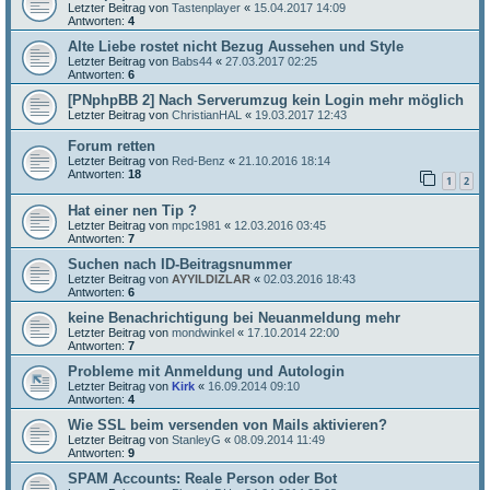
Letzter Beitrag von
Tastenplayer
«
15.04.2017 14:09
Antworten:
4
Alte Liebe rostet nicht Bezug Aussehen und Style
Letzter Beitrag von
Babs44
«
27.03.2017 02:25
Antworten:
6
[PNphpBB 2] Nach Serverumzug kein Login mehr möglich
Letzter Beitrag von
ChristianHAL
«
19.03.2017 12:43
Forum retten
Letzter Beitrag von
Red-Benz
«
21.10.2016 18:14
Antworten:
18
1
2
Hat einer nen Tip ?
Letzter Beitrag von
mpc1981
«
12.03.2016 03:45
Antworten:
7
Suchen nach ID-Beitragsnummer
Letzter Beitrag von
AYYILDIZLAR
«
02.03.2016 18:43
Antworten:
6
keine Benachrichtigung bei Neuanmeldung mehr
Letzter Beitrag von
mondwinkel
«
17.10.2014 22:00
Antworten:
7
Probleme mit Anmeldung und Autologin
Letzter Beitrag von
Kirk
«
16.09.2014 09:10
Antworten:
4
Wie SSL beim versenden von Mails aktivieren?
Letzter Beitrag von
StanleyG
«
08.09.2014 11:49
Antworten:
9
SPAM Accounts: Reale Person oder Bot