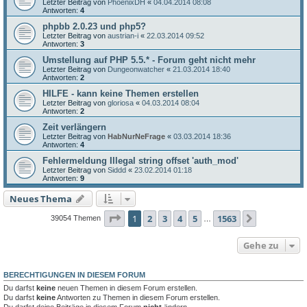
Letzter Beitrag von
PhoenixDH
«
04.04.2014 08:08
Antworten:
4
phpbb 2.0.23 und php5?
Letzter Beitrag von
austrian-i
«
22.03.2014 09:52
Antworten:
3
Umstellung auf PHP 5.5.* - Forum geht nicht mehr
Letzter Beitrag von
Dungeonwatcher
«
21.03.2014 18:40
Antworten:
2
HILFE - kann keine Themen erstellen
Letzter Beitrag von
gloriosa
«
04.03.2014 08:04
Antworten:
2
Zeit verlängern
Letzter Beitrag von
HabNurNeFrage
«
03.03.2014 18:36
Antworten:
4
Fehlermeldung Illegal string offset 'auth_mod'
Letzter Beitrag von
Siddd
«
23.02.2014 01:18
Antworten:
9
Neues Thema
Seite
1
von
1563
1
2
3
4
5
1563
Nächste
39054 Themen
…
Gehe zu
BERECHTIGUNGEN IN DIESEM FORUM
Du darfst
keine
neuen Themen in diesem Forum erstellen.
Du darfst
keine
Antworten zu Themen in diesem Forum erstellen.
Du darfst deine Beiträge in diesem Forum
nicht
ändern.