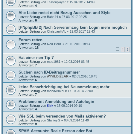
Letzter Beitrag von
Tastenplayer
«
15.04.2017 14:09
Antworten:
4
Alte Liebe rostet nicht Bezug Aussehen und Style
Letzter Beitrag von
Babs44
«
27.03.2017 02:25
Antworten:
6
[PNphpBB 2] Nach Serverumzug kein Login mehr möglich
Letzter Beitrag von
ChristianHAL
«
19.03.2017 12:43
Forum retten
Letzter Beitrag von
Red-Benz
«
21.10.2016 18:14
Antworten:
18
1
2
Hat einer nen Tip ?
Letzter Beitrag von
mpc1981
«
12.03.2016 03:45
Antworten:
7
Suchen nach ID-Beitragsnummer
Letzter Beitrag von
AYYILDIZLAR
«
02.03.2016 18:43
Antworten:
6
keine Benachrichtigung bei Neuanmeldung mehr
Letzter Beitrag von
mondwinkel
«
17.10.2014 22:00
Antworten:
7
Probleme mit Anmeldung und Autologin
Letzter Beitrag von
Kirk
«
16.09.2014 09:10
Antworten:
4
Wie SSL beim versenden von Mails aktivieren?
Letzter Beitrag von
StanleyG
«
08.09.2014 11:49
Antworten:
9
SPAM Accounts: Reale Person oder Bot