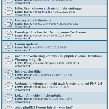
Antworten:
6
Hilfe, User können sich nicht mehr einloggen.
Letzter Beitrag von
Scanialady
«
06.01.2022 15:31
Antworten:
5
Umzug ohne Datenbank
Letzter Beitrag von
naziaramesh83
«
26.02.2020 13:17
Antworten:
2
Benötige Hilfe bei der Rettung eines 2er Forum
Letzter Beitrag von
wernerz
«
15.08.2019 09:07
Antworten:
5
Forum updaten
Letzter Beitrag von
IMC
«
16.01.2019 20:09
Antworten:
2
nach Konvertierung von wbb zu phpbb 2 keine Datenbank
Wartung möglich
Letzter Beitrag von
canonknipser
«
13.06.2018 11:34
Antworten:
3
Ich brauche Hilfe
Letzter Beitrag von
Jugulator
«
20.10.2017 17:11
Antworten:
8
Umlaute funktionieren nicht nach Umstellung auf PHP 5.4
Letzter Beitrag von
gn#36
«
20.09.2017 08:21
Antworten:
9
Lokal - Anmelden nicht möglich
Letzter Beitrag von
Mahony
«
10.09.2017 16:44
Antworten:
1
altes phpBB2 Forum futsch - was tun?