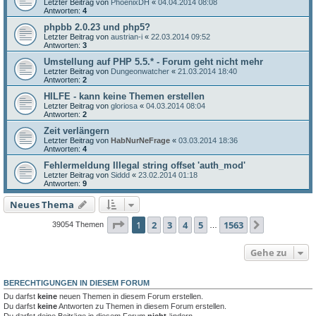
Letzter Beitrag von
PhoenixDH
«
04.04.2014 08:08
Antworten:
4
phpbb 2.0.23 und php5?
Letzter Beitrag von
austrian-i
«
22.03.2014 09:52
Antworten:
3
Umstellung auf PHP 5.5.* - Forum geht nicht mehr
Letzter Beitrag von
Dungeonwatcher
«
21.03.2014 18:40
Antworten:
2
HILFE - kann keine Themen erstellen
Letzter Beitrag von
gloriosa
«
04.03.2014 08:04
Antworten:
2
Zeit verlängern
Letzter Beitrag von
HabNurNeFrage
«
03.03.2014 18:36
Antworten:
4
Fehlermeldung Illegal string offset 'auth_mod'
Letzter Beitrag von
Siddd
«
23.02.2014 01:18
Antworten:
9
Neues Thema
Seite
1
von
1563
1
2
3
4
5
1563
Nächste
39054 Themen
…
Gehe zu
BERECHTIGUNGEN IN DIESEM FORUM
Du darfst
keine
neuen Themen in diesem Forum erstellen.
Du darfst
keine
Antworten zu Themen in diesem Forum erstellen.
Du darfst deine Beiträge in diesem Forum
nicht
ändern.