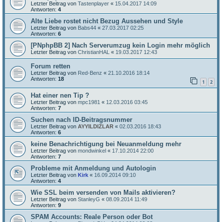
Letzter Beitrag von
Tastenplayer
«
15.04.2017 14:09
Antworten:
4
Alte Liebe rostet nicht Bezug Aussehen und Style
Letzter Beitrag von
Babs44
«
27.03.2017 02:25
Antworten:
6
[PNphpBB 2] Nach Serverumzug kein Login mehr möglich
Letzter Beitrag von
ChristianHAL
«
19.03.2017 12:43
Forum retten
Letzter Beitrag von
Red-Benz
«
21.10.2016 18:14
Antworten:
18
1
2
Hat einer nen Tip ?
Letzter Beitrag von
mpc1981
«
12.03.2016 03:45
Antworten:
7
Suchen nach ID-Beitragsnummer
Letzter Beitrag von
AYYILDIZLAR
«
02.03.2016 18:43
Antworten:
6
keine Benachrichtigung bei Neuanmeldung mehr
Letzter Beitrag von
mondwinkel
«
17.10.2014 22:00
Antworten:
7
Probleme mit Anmeldung und Autologin
Letzter Beitrag von
Kirk
«
16.09.2014 09:10
Antworten:
4
Wie SSL beim versenden von Mails aktivieren?
Letzter Beitrag von
StanleyG
«
08.09.2014 11:49
Antworten:
9
SPAM Accounts: Reale Person oder Bot