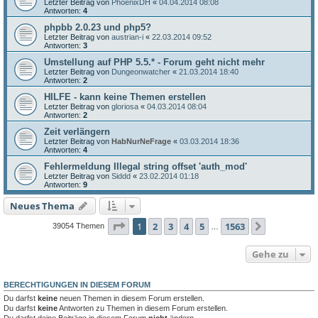
Letzter Beitrag von
PhoenixDH
«
04.04.2014 08:08
Antworten:
4
phpbb 2.0.23 und php5?
Letzter Beitrag von
austrian-i
«
22.03.2014 09:52
Antworten:
3
Umstellung auf PHP 5.5.* - Forum geht nicht mehr
Letzter Beitrag von
Dungeonwatcher
«
21.03.2014 18:40
Antworten:
2
HILFE - kann keine Themen erstellen
Letzter Beitrag von
gloriosa
«
04.03.2014 08:04
Antworten:
2
Zeit verlängern
Letzter Beitrag von
HabNurNeFrage
«
03.03.2014 18:36
Antworten:
4
Fehlermeldung Illegal string offset 'auth_mod'
Letzter Beitrag von
Siddd
«
23.02.2014 01:18
Antworten:
9
Neues Thema
Seite
1
von
1563
1
2
3
4
5
1563
Nächste
39054 Themen
…
Gehe zu
BERECHTIGUNGEN IN DIESEM FORUM
Du darfst
keine
neuen Themen in diesem Forum erstellen.
Du darfst
keine
Antworten zu Themen in diesem Forum erstellen.
Du darfst deine Beiträge in diesem Forum
nicht
ändern.