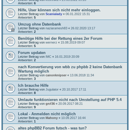
Antworten:
6
Hilfe, User können sich nicht mehr einloggen.
Letzter Beitrag von
Scanialady
«
06.01.2022 15:31
Antworten:
5
Umzug ohne Datenbank
Letzter Beitrag von
naziaramesh83
«
26.02.2020 13:17
Antworten:
2
Benötige Hilfe bei der Rettung eines 2er Forum
Letzter Beitrag von
wernerz
«
15.08.2019 09:07
Antworten:
5
Forum updaten
Letzter Beitrag von
IMC
«
16.01.2019 20:09
Antworten:
2
nach Konvertierung von wbb zu phpbb 2 keine Datenbank
Wartung möglich
Letzter Beitrag von
canonknipser
«
13.06.2018 11:34
Antworten:
3
Ich brauche Hilfe
Letzter Beitrag von
Jugulator
«
20.10.2017 17:11
Antworten:
8
Umlaute funktionieren nicht nach Umstellung auf PHP 5.4
Letzter Beitrag von
gn#36
«
20.09.2017 08:21
Antworten:
9
Lokal - Anmelden nicht möglich
Letzter Beitrag von
Mahony
«
10.09.2017 16:44
Antworten:
1
altes phpBB2 Forum futsch - was tun?