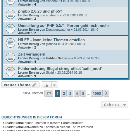
Letzter Beitrag von
PhoenixDH
«
04.04.2014 08:08
Antworten:
4
phpbb 2.0.23 und php5?
Letzter Beitrag von
austrian-i
«
22.03.2014 09:52
Antworten:
3
Umstellung auf PHP 5.5.* - Forum geht nicht mehr
Letzter Beitrag von
Dungeonwatcher
«
21.03.2014 18:40
Antworten:
2
HILFE - kann keine Themen erstellen
Letzter Beitrag von
gloriosa
«
04.03.2014 08:04
Antworten:
2
Zeit verlängern
Letzter Beitrag von
HabNurNeFrage
«
03.03.2014 18:36
Antworten:
4
Fehlermeldung Illegal string offset 'auth_mod'
Letzter Beitrag von
Siddd
«
23.02.2014 01:18
Antworten:
9
Neues Thema
Seite
1
von
1563
1
2
3
4
5
1563
Nächste
39054 Themen
…
Gehe zu
BERECHTIGUNGEN IN DIESEM FORUM
Du darfst
keine
neuen Themen in diesem Forum erstellen.
Du darfst
keine
Antworten zu Themen in diesem Forum erstellen.
Du darfst deine Beiträge in diesem Forum
nicht
ändern.