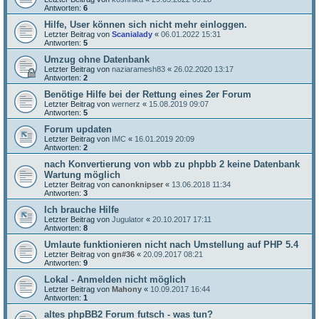
Antworten:
6
Hilfe, User können sich nicht mehr einloggen.
Letzter Beitrag von
Scanialady
«
06.01.2022 15:31
Antworten:
5
Umzug ohne Datenbank
Letzter Beitrag von
naziaramesh83
«
26.02.2020 13:17
Antworten:
2
Benötige Hilfe bei der Rettung eines 2er Forum
Letzter Beitrag von
wernerz
«
15.08.2019 09:07
Antworten:
5
Forum updaten
Letzter Beitrag von
IMC
«
16.01.2019 20:09
Antworten:
2
nach Konvertierung von wbb zu phpbb 2 keine Datenbank
Wartung möglich
Letzter Beitrag von
canonknipser
«
13.06.2018 11:34
Antworten:
3
Ich brauche Hilfe
Letzter Beitrag von
Jugulator
«
20.10.2017 17:11
Antworten:
8
Umlaute funktionieren nicht nach Umstellung auf PHP 5.4
Letzter Beitrag von
gn#36
«
20.09.2017 08:21
Antworten:
9
Lokal - Anmelden nicht möglich
Letzter Beitrag von
Mahony
«
10.09.2017 16:44
Antworten:
1
altes phpBB2 Forum futsch - was tun?