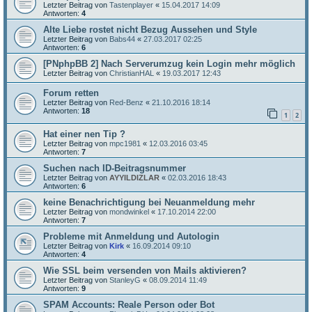
Letzter Beitrag von
Tastenplayer
«
15.04.2017 14:09
Antworten:
4
Alte Liebe rostet nicht Bezug Aussehen und Style
Letzter Beitrag von
Babs44
«
27.03.2017 02:25
Antworten:
6
[PNphpBB 2] Nach Serverumzug kein Login mehr möglich
Letzter Beitrag von
ChristianHAL
«
19.03.2017 12:43
Forum retten
Letzter Beitrag von
Red-Benz
«
21.10.2016 18:14
Antworten:
18
1
2
Hat einer nen Tip ?
Letzter Beitrag von
mpc1981
«
12.03.2016 03:45
Antworten:
7
Suchen nach ID-Beitragsnummer
Letzter Beitrag von
AYYILDIZLAR
«
02.03.2016 18:43
Antworten:
6
keine Benachrichtigung bei Neuanmeldung mehr
Letzter Beitrag von
mondwinkel
«
17.10.2014 22:00
Antworten:
7
Probleme mit Anmeldung und Autologin
Letzter Beitrag von
Kirk
«
16.09.2014 09:10
Antworten:
4
Wie SSL beim versenden von Mails aktivieren?
Letzter Beitrag von
StanleyG
«
08.09.2014 11:49
Antworten:
9
SPAM Accounts: Reale Person oder Bot