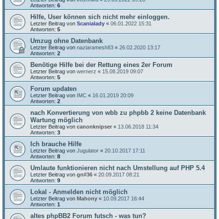
Antworten:
6
Hilfe, User können sich nicht mehr einloggen.
Letzter Beitrag von
Scanialady
«
06.01.2022 15:31
Antworten:
5
Umzug ohne Datenbank
Letzter Beitrag von
naziaramesh83
«
26.02.2020 13:17
Antworten:
2
Benötige Hilfe bei der Rettung eines 2er Forum
Letzter Beitrag von
wernerz
«
15.08.2019 09:07
Antworten:
5
Forum updaten
Letzter Beitrag von
IMC
«
16.01.2019 20:09
Antworten:
2
nach Konvertierung von wbb zu phpbb 2 keine Datenbank
Wartung möglich
Letzter Beitrag von
canonknipser
«
13.06.2018 11:34
Antworten:
3
Ich brauche Hilfe
Letzter Beitrag von
Jugulator
«
20.10.2017 17:11
Antworten:
8
Umlaute funktionieren nicht nach Umstellung auf PHP 5.4
Letzter Beitrag von
gn#36
«
20.09.2017 08:21
Antworten:
9
Lokal - Anmelden nicht möglich
Letzter Beitrag von
Mahony
«
10.09.2017 16:44
Antworten:
1
altes phpBB2 Forum futsch - was tun?