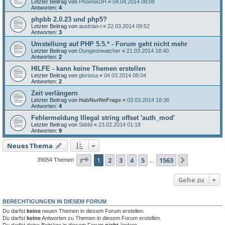
Letzter Beitrag von
PhoenixDH
«
04.04.2014 08:08
Antworten:
4
phpbb 2.0.23 und php5?
Letzter Beitrag von
austrian-i
«
22.03.2014 09:52
Antworten:
3
Umstellung auf PHP 5.5.* - Forum geht nicht mehr
Letzter Beitrag von
Dungeonwatcher
«
21.03.2014 18:40
Antworten:
2
HILFE - kann keine Themen erstellen
Letzter Beitrag von
gloriosa
«
04.03.2014 08:04
Antworten:
2
Zeit verlängern
Letzter Beitrag von
HabNurNeFrage
«
03.03.2014 18:36
Antworten:
4
Fehlermeldung Illegal string offset 'auth_mod'
Letzter Beitrag von
Siddd
«
23.02.2014 01:18
Antworten:
9
Neues Thema
Seite
1
von
1563
1
2
3
4
5
1563
Nächste
39054 Themen
…
Gehe zu
BERECHTIGUNGEN IN DIESEM FORUM
Du darfst
keine
neuen Themen in diesem Forum erstellen.
Du darfst
keine
Antworten zu Themen in diesem Forum erstellen.
Du darfst deine Beiträge in diesem Forum
nicht
ändern.