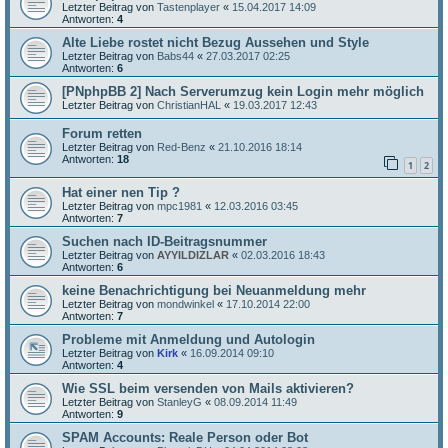
Letzter Beitrag von
Tastenplayer
«
15.04.2017 14:09
Antworten:
4
Alte Liebe rostet nicht Bezug Aussehen und Style
Letzter Beitrag von
Babs44
«
27.03.2017 02:25
Antworten:
6
[PNphpBB 2] Nach Serverumzug kein Login mehr möglich
Letzter Beitrag von
ChristianHAL
«
19.03.2017 12:43
Forum retten
Letzter Beitrag von
Red-Benz
«
21.10.2016 18:14
Antworten:
18
1
2
Hat einer nen Tip ?
Letzter Beitrag von
mpc1981
«
12.03.2016 03:45
Antworten:
7
Suchen nach ID-Beitragsnummer
Letzter Beitrag von
AYYILDIZLAR
«
02.03.2016 18:43
Antworten:
6
keine Benachrichtigung bei Neuanmeldung mehr
Letzter Beitrag von
mondwinkel
«
17.10.2014 22:00
Antworten:
7
Probleme mit Anmeldung und Autologin
Letzter Beitrag von
Kirk
«
16.09.2014 09:10
Antworten:
4
Wie SSL beim versenden von Mails aktivieren?
Letzter Beitrag von
StanleyG
«
08.09.2014 11:49
Antworten:
9
SPAM Accounts: Reale Person oder Bot