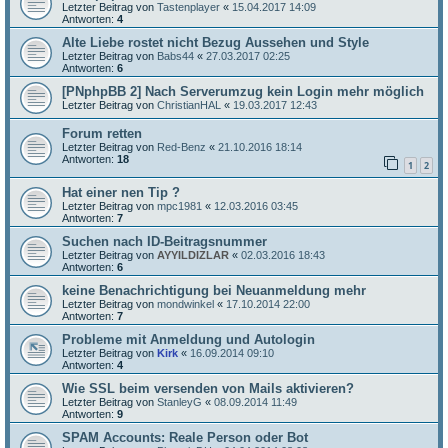
Letzter Beitrag von
Tastenplayer
«
15.04.2017 14:09
Antworten:
4
Alte Liebe rostet nicht Bezug Aussehen und Style
Letzter Beitrag von
Babs44
«
27.03.2017 02:25
Antworten:
6
[PNphpBB 2] Nach Serverumzug kein Login mehr möglich
Letzter Beitrag von
ChristianHAL
«
19.03.2017 12:43
Forum retten
Letzter Beitrag von
Red-Benz
«
21.10.2016 18:14
Antworten:
18
1
2
Hat einer nen Tip ?
Letzter Beitrag von
mpc1981
«
12.03.2016 03:45
Antworten:
7
Suchen nach ID-Beitragsnummer
Letzter Beitrag von
AYYILDIZLAR
«
02.03.2016 18:43
Antworten:
6
keine Benachrichtigung bei Neuanmeldung mehr
Letzter Beitrag von
mondwinkel
«
17.10.2014 22:00
Antworten:
7
Probleme mit Anmeldung und Autologin
Letzter Beitrag von
Kirk
«
16.09.2014 09:10
Antworten:
4
Wie SSL beim versenden von Mails aktivieren?
Letzter Beitrag von
StanleyG
«
08.09.2014 11:49
Antworten:
9
SPAM Accounts: Reale Person oder Bot