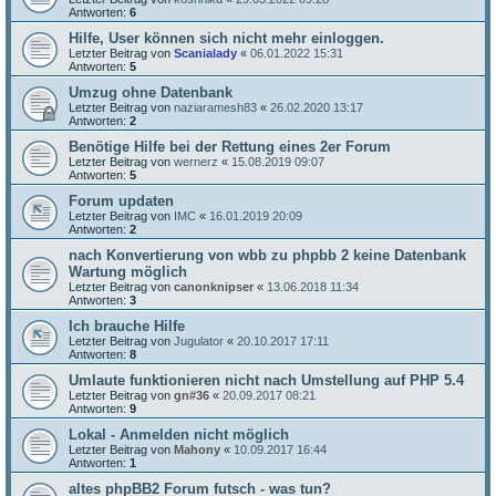
Antworten:
6
Hilfe, User können sich nicht mehr einloggen.
Letzter Beitrag von
Scanialady
«
06.01.2022 15:31
Antworten:
5
Umzug ohne Datenbank
Letzter Beitrag von
naziaramesh83
«
26.02.2020 13:17
Antworten:
2
Benötige Hilfe bei der Rettung eines 2er Forum
Letzter Beitrag von
wernerz
«
15.08.2019 09:07
Antworten:
5
Forum updaten
Letzter Beitrag von
IMC
«
16.01.2019 20:09
Antworten:
2
nach Konvertierung von wbb zu phpbb 2 keine Datenbank
Wartung möglich
Letzter Beitrag von
canonknipser
«
13.06.2018 11:34
Antworten:
3
Ich brauche Hilfe
Letzter Beitrag von
Jugulator
«
20.10.2017 17:11
Antworten:
8
Umlaute funktionieren nicht nach Umstellung auf PHP 5.4
Letzter Beitrag von
gn#36
«
20.09.2017 08:21
Antworten:
9
Lokal - Anmelden nicht möglich
Letzter Beitrag von
Mahony
«
10.09.2017 16:44
Antworten:
1
altes phpBB2 Forum futsch - was tun?