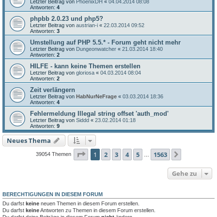
Letzter Beitrag von
PhoenixDH
«
04.04.2014 08:08
Antworten:
4
phpbb 2.0.23 und php5?
Letzter Beitrag von
austrian-i
«
22.03.2014 09:52
Antworten:
3
Umstellung auf PHP 5.5.* - Forum geht nicht mehr
Letzter Beitrag von
Dungeonwatcher
«
21.03.2014 18:40
Antworten:
2
HILFE - kann keine Themen erstellen
Letzter Beitrag von
gloriosa
«
04.03.2014 08:04
Antworten:
2
Zeit verlängern
Letzter Beitrag von
HabNurNeFrage
«
03.03.2014 18:36
Antworten:
4
Fehlermeldung Illegal string offset 'auth_mod'
Letzter Beitrag von
Siddd
«
23.02.2014 01:18
Antworten:
9
Neues Thema
Seite
1
von
1563
1
2
3
4
5
1563
Nächste
39054 Themen
…
Gehe zu
BERECHTIGUNGEN IN DIESEM FORUM
Du darfst
keine
neuen Themen in diesem Forum erstellen.
Du darfst
keine
Antworten zu Themen in diesem Forum erstellen.
Du darfst deine Beiträge in diesem Forum
nicht
ändern.