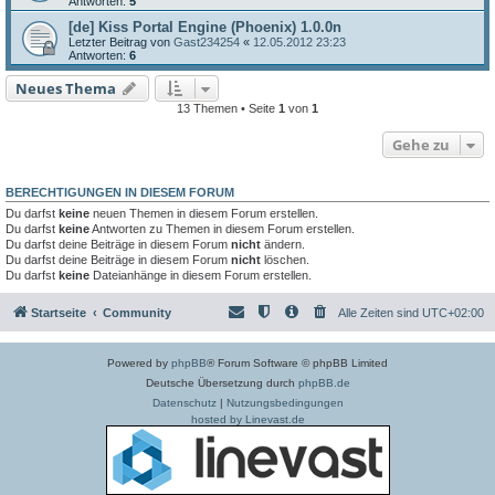
Antworten:
5
[de] Kiss Portal Engine (Phoenix) 1.0.0n
Letzter Beitrag von
Gast234254
«
12.05.2012 23:23
Antworten:
6
Neues Thema
13 Themen • Seite
1
von
1
Gehe zu
BERECHTIGUNGEN IN DIESEM FORUM
Du darfst
keine
neuen Themen in diesem Forum erstellen.
Du darfst
keine
Antworten zu Themen in diesem Forum erstellen.
Du darfst deine Beiträge in diesem Forum
nicht
ändern.
Du darfst deine Beiträge in diesem Forum
nicht
löschen.
Du darfst
keine
Dateianhänge in diesem Forum erstellen.
Startseite
Community
Alle Zeiten sind
UTC+02:00
Powered by
phpBB
® Forum Software © phpBB Limited
Deutsche Übersetzung durch
phpBB.de
Datenschutz
|
Nutzungsbedingungen
hosted by Linevast.de