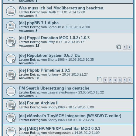
Antworten:
1
Was muss ich bei Modübersetzung beachten.
Letzter Beitrag von
Drath
«
31.01.2014 12:08
Antworten:
5
[de] phpBB 3.1 Alpha
Letzter Beitrag von
SarahUV
«
05.11.2013 20:00
Antworten:
8
[de] Paypal Donation MOD 1.0.2+1.0.3
Letzter Beitrag von
Pfiffy
«
17.10.2013 08:17
Antworten:
12
1
2
[de] Reputation System 0.6.3_DE
Letzter Beitrag von
Shorty1968
«
10.08.2013 10:35
Antworten:
5
[de] Phpbb Primetime 1.0.5
Letzter Beitrag von
fontane
«
29.07.2013 21:27
Antworten:
58
1
2
3
4
5
6
PM Search Übersetzung ins deutsche
Letzter Beitrag von
LisaserstesForum
«
23.05.2013 15:22
Antworten:
2
[de] Forum Archive II
Letzter Beitrag von
Shorty1968
«
18.12.2012 05:00
[de] eMosbat's TinyMCE Integration (WYSIWYG editor)
Letzter Beitrag von
Shorty1968
«
08.09.2012 14:24
[de] [ABD] HP/MP/EXP Level Bar MOD 0.0.1
Letzter Beitrag von
nickvergessen
«
14.06.2012 11:09