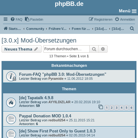
phpBB.de
Menü
FAQ
Pastebin
Registrieren
Anmelden
S
Startseite
Community
Frühere Versionen
Foren für phpBB 3.0
[3.0.x] Übersetzungs-Foren
[3.0.x] Mod-Übersetzungen
u
[3.0.x] Mod-Übersetzungen
c
Suche
Erweiterte Such
Neues Thema
h
13 Themen • Seite
1
von
1
e
Bekanntmachungen
Forum-FAQ "phpBB 3.0: Mod-Übersetzungen"
Letzter Beitrag von
Pyramide
«
11.06.2012 18:05
Themen
[de] Tapatalk 4.9.8
Letzter Beitrag von
AYYILDIZLAR
«
20.02.2016 19:10
Antworten:
59
1
2
3
4
5
6
Paypal Donation MOD 1.0.4
Letzter Beitrag von
redbull254
«
25.11.2015 15:21
Antworten:
6
[de] Show First Post Only to Guest 1.0.3
Letzter Beitrag von
redbull254
«
02.05.2015 04:14