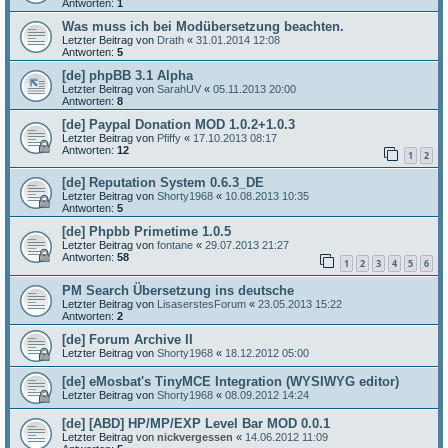
Antworten:
1
Was muss ich bei Modübersetzung beachten.
Letzter Beitrag von
Drath
«
31.01.2014 12:08
Antworten:
5
[de] phpBB 3.1 Alpha
Letzter Beitrag von
SarahUV
«
05.11.2013 20:00
Antworten:
8
[de] Paypal Donation MOD 1.0.2+1.0.3
Letzter Beitrag von
Pfiffy
«
17.10.2013 08:17
Antworten:
12
1
2
[de] Reputation System 0.6.3_DE
Letzter Beitrag von
Shorty1968
«
10.08.2013 10:35
Antworten:
5
[de] Phpbb Primetime 1.0.5
Letzter Beitrag von
fontane
«
29.07.2013 21:27
Antworten:
58
1
2
3
4
5
6
PM Search Übersetzung ins deutsche
Letzter Beitrag von
LisaserstesForum
«
23.05.2013 15:22
Antworten:
2
[de] Forum Archive II
Letzter Beitrag von
Shorty1968
«
18.12.2012 05:00
[de] eMosbat's TinyMCE Integration (WYSIWYG editor)
Letzter Beitrag von
Shorty1968
«
08.09.2012 14:24
[de] [ABD] HP/MP/EXP Level Bar MOD 0.0.1
Letzter Beitrag von
nickvergessen
«
14.06.2012 11:09