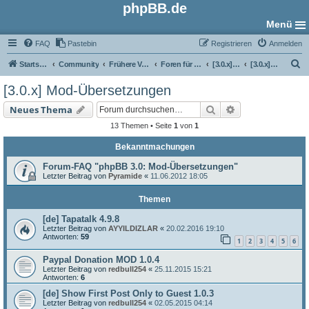
phpBB.de
Menü
FAQ
Pastebin
Registrieren
Anmelden
S
Startseite
Community
Frühere Versionen
Foren für phpBB 3.0
[3.0.x] Übersetzungs-Foren
[3.0.x] Mod-Übersetzungen
u
[3.0.x] Mod-Übersetzungen
c
Suche
Erweiterte Such
Neues Thema
h
13 Themen • Seite
1
von
1
e
Bekanntmachungen
Forum-FAQ "phpBB 3.0: Mod-Übersetzungen"
Letzter Beitrag von
Pyramide
«
11.06.2012 18:05
Themen
[de] Tapatalk 4.9.8
Letzter Beitrag von
AYYILDIZLAR
«
20.02.2016 19:10
Antworten:
59
1
2
3
4
5
6
Paypal Donation MOD 1.0.4
Letzter Beitrag von
redbull254
«
25.11.2015 15:21
Antworten:
6
[de] Show First Post Only to Guest 1.0.3
Letzter Beitrag von
redbull254
«
02.05.2015 04:14