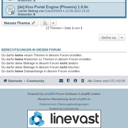
Antworten:
5
[de] Kiss Portal Engine (Phoenix) 1.0.0n
Letzter Beitrag von
Gast234254
«
12.05.2012 23:23
Antworten:
6
Neues Thema
13 Themen • Seite
1
von
1
Gehe zu
BERECHTIGUNGEN IN DIESEM FORUM
Du darfst
keine
neuen Themen in diesem Forum erstellen.
Du darfst
keine
Antworten zu Themen in diesem Forum erstellen.
Du darfst deine Beiträge in diesem Forum
nicht
ändern.
Du darfst deine Beiträge in diesem Forum
nicht
löschen.
Du darfst
keine
Dateianhänge in diesem Forum erstellen.
Startseite
Community
Alle Zeiten sind
UTC+02:00
Powered by
phpBB
® Forum Software © phpBB Limited
Deutsche Übersetzung durch
phpBB.de
Datenschutz
|
Nutzungsbedingungen
hosted by Linevast.de