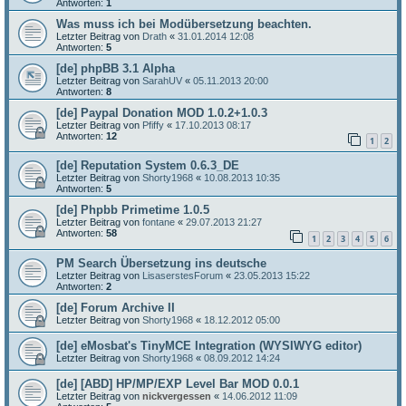
Antworten:
1
Was muss ich bei Modübersetzung beachten.
Letzter Beitrag von
Drath
«
31.01.2014 12:08
Antworten:
5
[de] phpBB 3.1 Alpha
Letzter Beitrag von
SarahUV
«
05.11.2013 20:00
Antworten:
8
[de] Paypal Donation MOD 1.0.2+1.0.3
Letzter Beitrag von
Pfiffy
«
17.10.2013 08:17
Antworten:
12
1
2
[de] Reputation System 0.6.3_DE
Letzter Beitrag von
Shorty1968
«
10.08.2013 10:35
Antworten:
5
[de] Phpbb Primetime 1.0.5
Letzter Beitrag von
fontane
«
29.07.2013 21:27
Antworten:
58
1
2
3
4
5
6
PM Search Übersetzung ins deutsche
Letzter Beitrag von
LisaserstesForum
«
23.05.2013 15:22
Antworten:
2
[de] Forum Archive II
Letzter Beitrag von
Shorty1968
«
18.12.2012 05:00
[de] eMosbat's TinyMCE Integration (WYSIWYG editor)
Letzter Beitrag von
Shorty1968
«
08.09.2012 14:24
[de] [ABD] HP/MP/EXP Level Bar MOD 0.0.1
Letzter Beitrag von
nickvergessen
«
14.06.2012 11:09