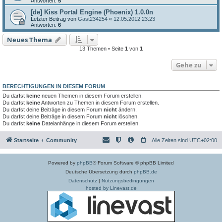
Antworten:
5
[de] Kiss Portal Engine (Phoenix) 1.0.0n
Letzter Beitrag von
Gast234254
«
12.05.2012 23:23
Antworten:
6
Neues Thema
13 Themen • Seite
1
von
1
Gehe zu
BERECHTIGUNGEN IN DIESEM FORUM
Du darfst
keine
neuen Themen in diesem Forum erstellen.
Du darfst
keine
Antworten zu Themen in diesem Forum erstellen.
Du darfst deine Beiträge in diesem Forum
nicht
ändern.
Du darfst deine Beiträge in diesem Forum
nicht
löschen.
Du darfst
keine
Dateianhänge in diesem Forum erstellen.
Startseite
Community
Alle Zeiten sind
UTC+02:00
Powered by
phpBB
® Forum Software © phpBB Limited
Deutsche Übersetzung durch
phpBB.de
Datenschutz
|
Nutzungsbedingungen
hosted by Linevast.de