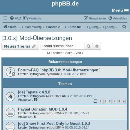
phpBB.de
Menü
FAQ
Pastebin
Registrieren
Anmelden
S
Startseite
Community
Frühere Versionen
Foren für phpBB 3.0
[3.0.x] Übersetzungs-Foren
[3.0.x] Mod-Übersetzungen
u
[3.0.x] Mod-Übersetzungen
c
Suche
Erweiterte Such
Neues Thema
h
13 Themen • Seite
1
von
1
e
Bekanntmachungen
Forum-FAQ "phpBB 3.0: Mod-Übersetzungen"
Letzter Beitrag von
Pyramide
«
11.06.2012 18:05
Themen
[de] Tapatalk 4.9.8
Letzter Beitrag von
AYYILDIZLAR
«
20.02.2016 19:10
Antworten:
59
1
2
3
4
5
6
Paypal Donation MOD 1.0.4
Letzter Beitrag von
redbull254
«
25.11.2015 15:21
Antworten:
6
[de] Show First Post Only to Guest 1.0.3
Letzter Beitrag von
redbull254
«
02.05.2015 04:14