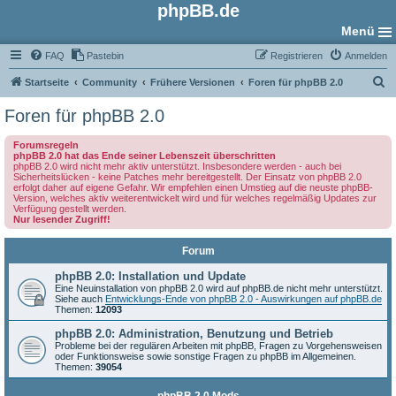
phpBB.de
Menü
FAQ
Pastebin
Registrieren
Anmelden
S
Startseite
Community
Frühere Versionen
Foren für phpBB 2.0
u
Foren für phpBB 2.0
c
Forumsregeln
h
phpBB 2.0 hat das Ende seiner Lebenszeit überschritten
phpBB 2.0 wird nicht mehr aktiv unterstützt. Insbesondere werden - auch bei
e
Sicherheitslücken - keine Patches mehr bereitgestellt. Der Einsatz von phpBB 2.0
erfolgt daher auf eigene Gefahr. Wir empfehlen einen Umstieg auf die neuste phpBB-
Version, welches aktiv weiterentwickelt wird und für welches regelmäßig Updates zur
Verfügung gestellt werden.
Nur lesender Zugriff!
Forum
phpBB 2.0: Installation und Update
Eine Neuinstallation von phpBB 2.0 wird auf phpBB.de nicht mehr unterstützt.
Siehe auch
Entwicklungs-Ende von phpBB 2.0 - Auswirkungen auf phpBB.de
Themen:
12093
phpBB 2.0: Administration, Benutzung und Betrieb
Probleme bei der regulären Arbeiten mit phpBB, Fragen zu Vorgehensweisen
oder Funktionsweise sowie sonstige Fragen zu phpBB im Allgemeinen.
Themen:
39054