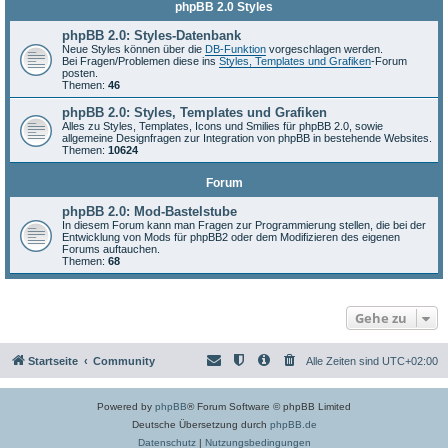
phpBB 2.0 Styles
phpBB 2.0: Styles-Datenbank
Neue Styles können über die
DB-Funktion
vorgeschlagen werden.
Bei Fragen/Problemen diese ins
Styles, Templates und Grafiken
-Forum
posten.
Themen:
46
phpBB 2.0: Styles, Templates und Grafiken
Alles zu Styles, Templates, Icons und Smilies für phpBB 2.0, sowie
allgemeine Designfragen zur Integration von phpBB in bestehende Websites.
Themen:
10624
Forum
phpBB 2.0: Mod-Bastelstube
In diesem Forum kann man Fragen zur Programmierung stellen, die bei der
Entwicklung von Mods für phpBB2 oder dem Modifizieren des eigenen
Forums auftauchen.
Themen:
68
Gehe zu
Startseite
Community
Alle Zeiten sind
UTC+02:00
Powered by
phpBB
® Forum Software © phpBB Limited
Deutsche Übersetzung durch
phpBB.de
Datenschutz
|
Nutzungsbedingungen