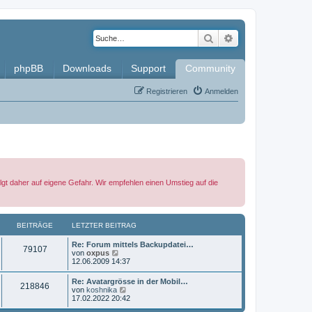
Suche
Erweiterte Such
phpBB
Downloads
Support
Community
Registrieren
Anmelden
lgt daher auf eigene Gefahr. Wir empfehlen einen Umstieg auf die
BEITRÄGE
LETZTER BEITRAG
L
Re: Forum mittels Backupdatei…
B
79107
e
N
von
oxpus
t
e
12.06.2009 14:37
e
z
u
t
e
L
Re: Avatargrösse in der Mobil…
i
B
218846
e
s
e
N
von
koshnika
r
t
t
e
17.02.2022 20:42
t
B
e
e
z
u
e
r