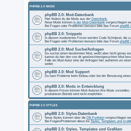
PHPBB 2.0 MODS
phpBB 2.0: Mod-Datenbank
Hier findest du die Mods aus der
Datenbank
.
Neue Mods können
in der Mod-Datenbank
vorgeschlagen w
Bei Fragen oder Problemen benutze bitte das Forum
phpBB 2
phpBB 2.0: Snippets
In diesem moderierten Forum werden Code-Schnipsel, die zu k
Bei Fragen oder Problemen benutze bitte das Forum
phpBB 2
phpBB 2.0: Mod Suche/Anfragen
Du suchst einen bestimmten Mod, weißt aber nicht genau wo 
kannst du hier den von dir gewünschten/gesuchten Mod besc
Falls ein Mod-Autor eine der Anfragen hier aufnimmt um eine
weiter.
phpBB 2.0: Mod Support
Du hast Probleme beim Einbau oder bei der Benutzung eines 
phpBB 2.0: Mods in Entwicklung
In diesem Forum können Mod-Autoren ihre Mods vorstellen, d
produktiven Betrieb wird nicht empfohlen.
PHPBB 2.0 STYLES
phpBB 2.0: Styles-Datenbank
Neue Styles können über die
DB-Funktion
vorgeschlagen we
Bei Fragen/Problemen diese ins
Styles, Templates und Grafi
phpBB 2.0: Styles, Templates und Grafiken