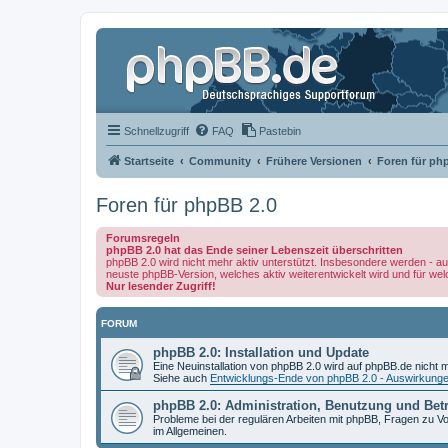
Schnellzugriff
FAQ
Pastebin
Startseite
Community
Frühere Versionen
Foren für ph
Foren für phpBB 2.0
Forumsregeln
phpBB 2.0 hat das Ende seiner Lebenszeit überschritten
phpBB 2.0 wird nicht mehr aktiv unterstützt. Insbesondere werden - au
neuste phpBB-Version, welches aktiv weiterentwickelt wird und für we
Nur lesender Zugriff!
FORUM
phpBB 2.0: Installation und Update
Eine Neuinstallation von phpBB 2.0 wird auf phpBB.de nicht m
Siehe auch
Entwicklungs-Ende von phpBB 2.0 - Auswirkung
phpBB 2.0: Administration, Benutzung und Bet
Probleme bei der regulären Arbeiten mit phpBB, Fragen zu
im Allgemeinen.