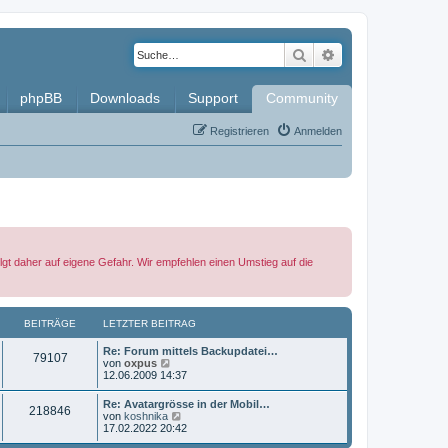
Suche
Erweiterte Such
phpBB
Downloads
Support
Community
Registrieren
Anmelden
lgt daher auf eigene Gefahr. Wir empfehlen einen Umstieg auf die
BEITRÄGE
LETZTER BEITRAG
L
Re: Forum mittels Backupdatei…
B
79107
e
N
von
oxpus
t
e
12.06.2009 14:37
e
z
u
t
e
L
Re: Avatargrösse in der Mobil…
i
B
218846
e
s
e
N
von
koshnika
r
t
t
e
17.02.2022 20:42
t
B
e
e
z
u
e
r