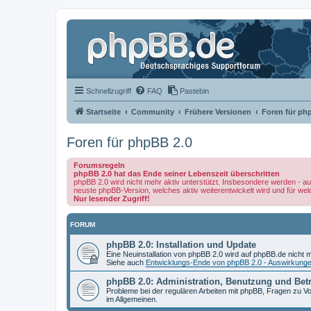
Schnellzugriff
FAQ
Pastebin
Startseite
Community
Frühere Versionen
Foren für ph
Foren für phpBB 2.0
Forumsregeln
phpBB 2.0 hat das Ende seiner Lebenszeit überschritten
phpBB 2.0 wird nicht mehr aktiv unterstützt. Insbesondere werden - au
neuste phpBB-Version, welches aktiv weiterentwickelt wird und für we
Nur lesender Zugriff!
FORUM
phpBB 2.0: Installation und Update
Eine Neuinstallation von phpBB 2.0 wird auf phpBB.de nicht m
Siehe auch
Entwicklungs-Ende von phpBB 2.0 - Auswirkung
phpBB 2.0: Administration, Benutzung und Bet
Probleme bei der regulären Arbeiten mit phpBB, Fragen zu
im Allgemeinen.