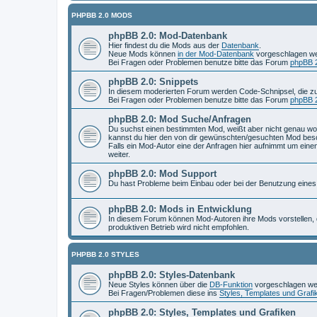
PHPBB 2.0 MODS
phpBB 2.0: Mod-Datenbank
Hier findest du die Mods aus der
Datenbank
.
Neue Mods können
in der Mod-Datenbank
vorgeschlagen w
Bei Fragen oder Problemen benutze bitte das Forum
phpBB 2
phpBB 2.0: Snippets
In diesem moderierten Forum werden Code-Schnipsel, die zu k
Bei Fragen oder Problemen benutze bitte das Forum
phpBB 2
phpBB 2.0: Mod Suche/Anfragen
Du suchst einen bestimmten Mod, weißt aber nicht genau wo 
kannst du hier den von dir gewünschten/gesuchten Mod besc
Falls ein Mod-Autor eine der Anfragen hier aufnimmt um eine
weiter.
phpBB 2.0: Mod Support
Du hast Probleme beim Einbau oder bei der Benutzung eines 
phpBB 2.0: Mods in Entwicklung
In diesem Forum können Mod-Autoren ihre Mods vorstellen, d
produktiven Betrieb wird nicht empfohlen.
PHPBB 2.0 STYLES
phpBB 2.0: Styles-Datenbank
Neue Styles können über die
DB-Funktion
vorgeschlagen we
Bei Fragen/Problemen diese ins
Styles, Templates und Grafi
phpBB 2.0: Styles, Templates und Grafiken