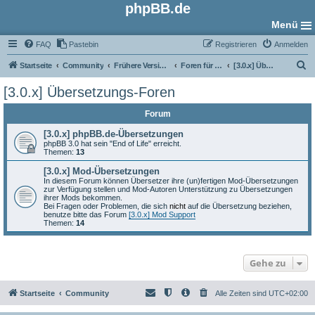
phpBB.de
Menü
FAQ
Pastebin
Registrieren
Anmelden
S
Startseite
Community
Frühere Versionen
Foren für phpBB 3.0
[3.0.x] Übersetzungs-Foren
u
[3.0.x] Übersetzungs-Foren
c
Forum
h
e
[3.0.x] phpBB.de-Übersetzungen
phpBB 3.0 hat sein "End of Life" erreicht.
Themen:
13
[3.0.x] Mod-Übersetzungen
In diesem Forum können Übersetzer ihre (un)fertigen Mod-Übersetzungen
zur Verfügung stellen und Mod-Autoren Unterstützung zu Übersetzungen
ihrer Mods bekommen.
Bei Fragen oder Problemen, die sich
nicht
auf die Übersetzung beziehen,
benutze bitte das Forum
[3.0.x] Mod Support
Themen:
14
Gehe zu
Startseite
Community
Alle Zeiten sind
UTC+02:00