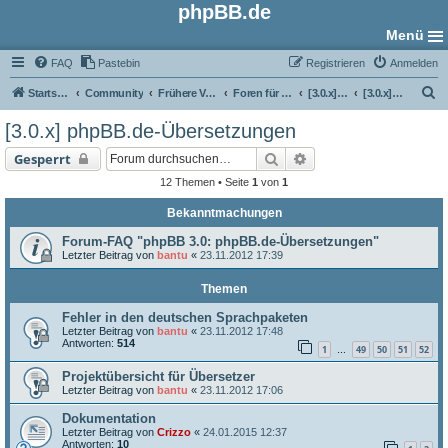
phpBB.de
Menü
FAQ
Pastebin
Registrieren
Anmelden
S
Startseite
Community
Frühere Versionen
Foren für phpBB 3.0
[3.0.x] Übersetzungs-Foren
[3.0.x] phpBB.de-Übersetzungen
u
[3.0.x] phpBB.de-Übersetzungen
c
Suche
Erweiterte Suche
Gesperrt
h
12 Themen • Seite
1
von
1
e
Bekanntmachungen
Forum-FAQ "phpBB 3.0: phpBB.de-Übersetzungen"
Letzter Beitrag von
bantu
«
23.11.2012 17:39
Themen
Fehler in den deutschen Sprachpaketen
Letzter Beitrag von
bantu
«
23.11.2012 17:48
Antworten:
514
1
49
50
51
52
…
Projektübersicht für Übersetzer
Letzter Beitrag von
bantu
«
23.11.2012 17:06
Dokumentation
Letzter Beitrag von
Crizzo
«
24.01.2015 12:37
Antworten:
10