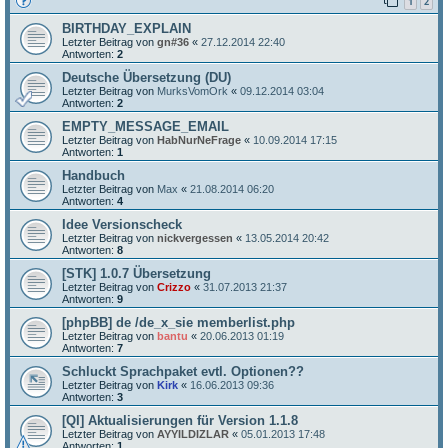
1
2
BIRTHDAY_EXPLAIN
Letzter Beitrag von
gn#36
«
27.12.2014 22:40
Antworten:
2
Deutsche Übersetzung (DU)
Letzter Beitrag von
MurksVomOrk
«
09.12.2014 03:04
Antworten:
2
EMPTY_MESSAGE_EMAIL
Letzter Beitrag von
HabNurNeFrage
«
10.09.2014 17:15
Antworten:
1
Handbuch
Letzter Beitrag von
Max
«
21.08.2014 06:20
Antworten:
4
Idee Versionscheck
Letzter Beitrag von
nickvergessen
«
13.05.2014 20:42
Antworten:
8
[STK] 1.0.7 Übersetzung
Letzter Beitrag von
Crizzo
«
31.07.2013 21:37
Antworten:
9
[phpBB] de /de_x_sie memberlist.php
Letzter Beitrag von
bantu
«
20.06.2013 01:19
Antworten:
7
Schluckt Sprachpaket evtl. Optionen??
Letzter Beitrag von
Kirk
«
16.06.2013 09:36
Antworten:
3
[QI] Aktualisierungen für Version 1.1.8
Letzter Beitrag von
AYYILDIZLAR
«
05.01.2013 17:48
Antworten:
1