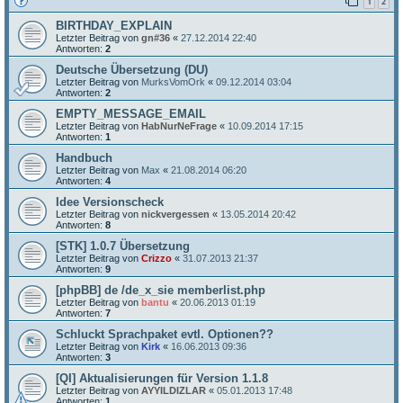
1
2
BIRTHDAY_EXPLAIN
Letzter Beitrag von
gn#36
«
27.12.2014 22:40
Antworten:
2
Deutsche Übersetzung (DU)
Letzter Beitrag von
MurksVomOrk
«
09.12.2014 03:04
Antworten:
2
EMPTY_MESSAGE_EMAIL
Letzter Beitrag von
HabNurNeFrage
«
10.09.2014 17:15
Antworten:
1
Handbuch
Letzter Beitrag von
Max
«
21.08.2014 06:20
Antworten:
4
Idee Versionscheck
Letzter Beitrag von
nickvergessen
«
13.05.2014 20:42
Antworten:
8
[STK] 1.0.7 Übersetzung
Letzter Beitrag von
Crizzo
«
31.07.2013 21:37
Antworten:
9
[phpBB] de /de_x_sie memberlist.php
Letzter Beitrag von
bantu
«
20.06.2013 01:19
Antworten:
7
Schluckt Sprachpaket evtl. Optionen??
Letzter Beitrag von
Kirk
«
16.06.2013 09:36
Antworten:
3
[QI] Aktualisierungen für Version 1.1.8
Letzter Beitrag von
AYYILDIZLAR
«
05.01.2013 17:48
Antworten:
1