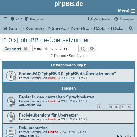
phpBB.de
Menü
FAQ
Pastebin
Registrieren
Anmelden
S
Startseite
Community
Frühere Versionen
Foren für phpBB 3.0
[3.0.x] Übersetzungs-Foren
[3.0.x] phpBB.de-Übersetzungen
u
[3.0.x] phpBB.de-Übersetzungen
c
Suche
Erweiterte Suche
Gesperrt
h
12 Themen • Seite
1
von
1
e
Bekanntmachungen
Forum-FAQ "phpBB 3.0: phpBB.de-Übersetzungen"
Letzter Beitrag von
bantu
«
23.11.2012 17:39
Themen
Fehler in den deutschen Sprachpaketen
Letzter Beitrag von
bantu
«
23.11.2012 17:48
Antworten:
514
1
49
50
51
52
…
Projektübersicht für Übersetzer
Letzter Beitrag von
bantu
«
23.11.2012 17:06
Dokumentation
Letzter Beitrag von
Crizzo
«
24.01.2015 12:37
Antworten:
10