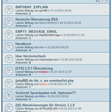
1
2
BIRTHDAY_EXPLAIN
Letzter Beitrag von
gn#36
«
27.12.2014 22:40
Antworten:
2
Deutsche Übersetzung (DU)
Letzter Beitrag von
MurksVomOrk
«
09.12.2014 03:04
Antworten:
2
EMPTY_MESSAGE_EMAIL
Letzter Beitrag von
HabNurNeFrage
«
10.09.2014 17:15
Antworten:
1
Handbuch
Letzter Beitrag von
Max
«
21.08.2014 06:20
Antworten:
4
Idee Versionscheck
Letzter Beitrag von
nickvergessen
«
13.05.2014 20:42
Antworten:
8
[STK] 1.0.7 Übersetzung
Letzter Beitrag von
Crizzo
«
31.07.2013 21:37
Antworten:
9
[phpBB] de /de_x_sie memberlist.php
Letzter Beitrag von
bantu
«
20.06.2013 01:19
Antworten:
7
Schluckt Sprachpaket evtl. Optionen??
Letzter Beitrag von
Kirk
«
16.06.2013 09:36
Antworten:
3
[QI] Aktualisierungen für Version 1.1.8
Letzter Beitrag von
AYYILDIZLAR
«
05.01.2013 17:48
Antworten:
1