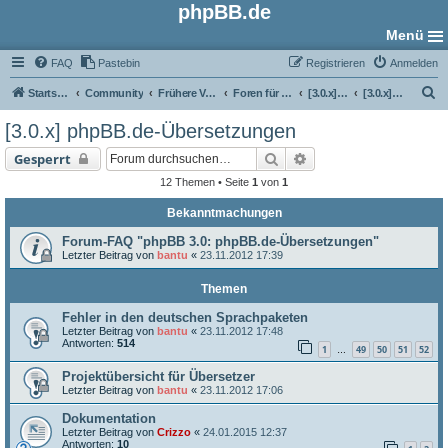
phpBB.de
Menü
FAQ
Pastebin
Registrieren
Anmelden
S
Startseite
Community
Frühere Versionen
Foren für phpBB 3.0
[3.0.x] Übersetzungs-Foren
[3.0.x] phpBB.de-Übersetzungen
u
[3.0.x] phpBB.de-Übersetzungen
c
Suche
Erweiterte Suche
Gesperrt
h
12 Themen • Seite
1
von
1
e
Bekanntmachungen
Forum-FAQ "phpBB 3.0: phpBB.de-Übersetzungen"
Letzter Beitrag von
bantu
«
23.11.2012 17:39
Themen
Fehler in den deutschen Sprachpaketen
Letzter Beitrag von
bantu
«
23.11.2012 17:48
Antworten:
514
1
49
50
51
52
…
Projektübersicht für Übersetzer
Letzter Beitrag von
bantu
«
23.11.2012 17:06
Dokumentation
Letzter Beitrag von
Crizzo
«
24.01.2015 12:37
Antworten:
10