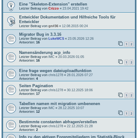
Eine "Skeleton-Extension" erstellen
Letzter Beitrag von
Crizzo
«
23.04.2021 19:42
Entwickler Dokumentation und Hilfreiche Tools für
Entwickler
Letzter Beitrag von
gn#36
«
12.08.2015 00:24
Migrator Bug in 3.3.16
Letzter Beitrag von
LukeWCS
«
23.05.2026 12:26
Antworten:
16
1
2
Namensänderung acp_info
Letzter Beitrag von
IMC
«
20.03.2026 01:05
Antworten:
16
1
2
Eine frage wegen dateiuploadfunktion
Letzter Beitrag von
chris1278
«
28.01.2026 07:27
Antworten:
4
Seiten Pagination
Letzter Beitrag von
chris1278
«
30.12.2025 18:06
Antworten:
17
1
2
Tabellen namen mit migration umbenenen
Letzter Beitrag von
IMC
«
28.12.2025 10:07
Antworten:
12
1
2
Bestimmte constanten abfragen/erstellen
Letzter Beitrag von
chris1278
«
22.12.2025 21:28
Antworten:
2
Info zu den aktiven Forenmitgliedern im Statistik-Block