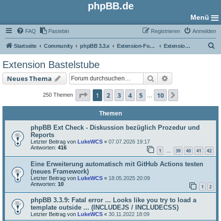
phpBB.de
Menü
FAQ
Pastebin
Registrieren
Anmelden
S
Startseite
Community
phpBB 3.3.x
Extension-Foren
Extension Bastelstube
u
Extension Bastelstube
c
Suche
Erweiterte Such
Neues Thema
h
e
Seite
1
von
10
1
2
3
4
5
10
Nächste
250 Themen
…
Themen
phpBB Ext Check - Diskussion bezüglich Prozedur und
Reports
Letzter Beitrag von
LukeWCS
«
07.07.2026 19:17
Antworten:
416
1
39
40
41
42
…
Eine Erweiterung automatisch mit GitHub Actions testen
(neues Framework)
Letzter Beitrag von
LukeWCS
«
18.05.2025 20:09
Antworten:
10
1
2
phpBB 3.3.9: Fatal error ... Looks like you try to load a
template outside ... (INCLUDEJS / INCLUDECSS)
Letzter Beitrag von
LukeWCS
«
30.11.2022 18:09