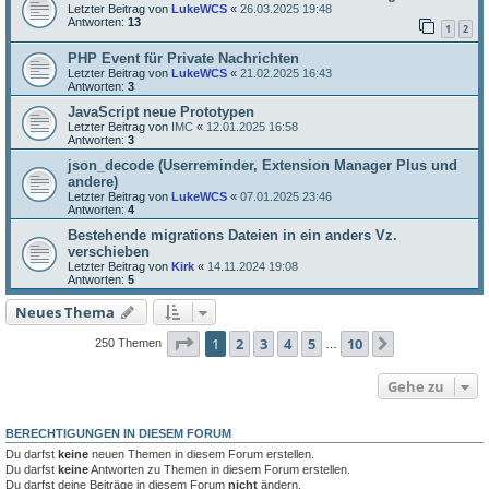
Letzter Beitrag von
LukeWCS
«
26.03.2025 19:48
Antworten:
13
1
2
PHP Event für Private Nachrichten
Letzter Beitrag von
LukeWCS
«
21.02.2025 16:43
Antworten:
3
JavaScript neue Prototypen
Letzter Beitrag von
IMC
«
12.01.2025 16:58
Antworten:
3
json_decode (Userreminder, Extension Manager Plus und
andere)
Letzter Beitrag von
LukeWCS
«
07.01.2025 23:46
Antworten:
4
Bestehende migrations Dateien in ein anders Vz.
verschieben
Letzter Beitrag von
Kirk
«
14.11.2024 19:08
Antworten:
5
Neues Thema
Seite
1
von
10
1
2
3
4
5
10
Nächste
250 Themen
…
Gehe zu
BERECHTIGUNGEN IN DIESEM FORUM
Du darfst
keine
neuen Themen in diesem Forum erstellen.
Du darfst
keine
Antworten zu Themen in diesem Forum erstellen.
Du darfst deine Beiträge in diesem Forum
nicht
ändern.