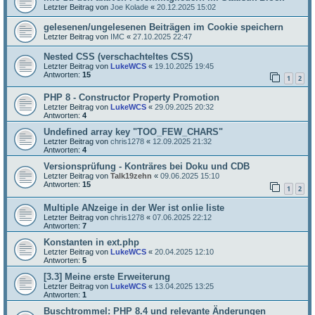
Letzter Beitrag von
Joe Kolade
«
20.12.2025 15:02
gelesenen/ungelesenen Beiträgen im Cookie speichern
Letzter Beitrag von
IMC
«
27.10.2025 22:47
Nested CSS (verschachteltes CSS)
Letzter Beitrag von
LukeWCS
«
19.10.2025 19:45
Antworten:
15
1
2
PHP 8 - Constructor Property Promotion
Letzter Beitrag von
LukeWCS
«
29.09.2025 20:32
Antworten:
4
Undefined array key "TOO_FEW_CHARS"
Letzter Beitrag von
chris1278
«
12.09.2025 21:32
Antworten:
4
Versionsprüfung - Konträres bei Doku und CDB
Letzter Beitrag von
Talk19zehn
«
09.06.2025 15:10
Antworten:
15
1
2
Multiple ANzeige in der Wer ist onlie liste
Letzter Beitrag von
chris1278
«
07.06.2025 22:12
Antworten:
7
Konstanten in ext.php
Letzter Beitrag von
LukeWCS
«
20.04.2025 12:10
Antworten:
5
[3.3] Meine erste Erweiterung
Letzter Beitrag von
LukeWCS
«
13.04.2025 13:25
Antworten:
1
Buschtrommel: PHP 8.4 und relevante Änderungen