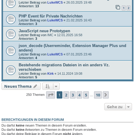
Letzter Beitrag von
LukeWCS
«
26.03.2025 19:48
Antworten:
13
1
2
PHP Event für Private Nachrichten
Letzter Beitrag von
LukeWCS
«
21.02.2025 16:43
Antworten:
3
JavaScript neue Prototypen
Letzter Beitrag von
IMC
«
12.01.2025 16:58
Antworten:
3
json_decode (Userreminder, Extension Manager Plus und
andere)
Letzter Beitrag von
LukeWCS
«
07.01.2025 23:46
Antworten:
4
Bestehende migrations Dateien in ein anders Vz.
verschieben
Letzter Beitrag von
Kirk
«
14.11.2024 19:08
Antworten:
5
Neues Thema
Seite
1
von
10
1
2
3
4
5
10
Nächste
250 Themen
…
Gehe zu
BERECHTIGUNGEN IN DIESEM FORUM
Du darfst
keine
neuen Themen in diesem Forum erstellen.
Du darfst
keine
Antworten zu Themen in diesem Forum erstellen.
Du darfst deine Beiträge in diesem Forum
nicht
ändern.