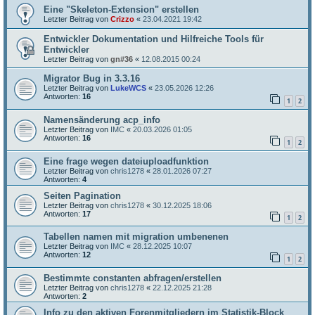
Eine "Skeleton-Extension" erstellen
Letzter Beitrag von
Crizzo
«
23.04.2021 19:42
Entwickler Dokumentation und Hilfreiche Tools für
Entwickler
Letzter Beitrag von
gn#36
«
12.08.2015 00:24
Migrator Bug in 3.3.16
Letzter Beitrag von
LukeWCS
«
23.05.2026 12:26
Antworten:
16
1
2
Namensänderung acp_info
Letzter Beitrag von
IMC
«
20.03.2026 01:05
Antworten:
16
1
2
Eine frage wegen dateiuploadfunktion
Letzter Beitrag von
chris1278
«
28.01.2026 07:27
Antworten:
4
Seiten Pagination
Letzter Beitrag von
chris1278
«
30.12.2025 18:06
Antworten:
17
1
2
Tabellen namen mit migration umbenenen
Letzter Beitrag von
IMC
«
28.12.2025 10:07
Antworten:
12
1
2
Bestimmte constanten abfragen/erstellen
Letzter Beitrag von
chris1278
«
22.12.2025 21:28
Antworten:
2
Info zu den aktiven Forenmitgliedern im Statistik-Block