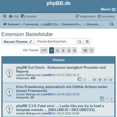
phpBB.de
Menü
FAQ
Pastebin
Registrieren
Anmelden
S
Startseite
Community
phpBB 3.3.x
Extension-Foren
Extension Bastelstube
u
Extension Bastelstube
c
Suche
Erweiterte Such
Neues Thema
h
e
Seite
1
von
10
1
2
3
4
5
10
Nächste
250 Themen
…
Themen
phpBB Ext Check - Diskussion bezüglich Prozedur und
Reports
Letzter Beitrag von
LukeWCS
«
07.07.2026 19:17
Antworten:
416
1
39
40
41
42
…
Eine Erweiterung automatisch mit GitHub Actions testen
(neues Framework)
Letzter Beitrag von
LukeWCS
«
18.05.2025 20:09
Antworten:
10
1
2
phpBB 3.3.9: Fatal error ... Looks like you try to load a
template outside ... (INCLUDEJS / INCLUDECSS)
Letzter Beitrag von
LukeWCS
«
30.11.2022 18:09