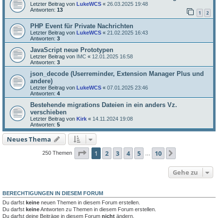
Letzter Beitrag von
LukeWCS
«
26.03.2025 19:48
Antworten:
13
1
2
PHP Event für Private Nachrichten
Letzter Beitrag von
LukeWCS
«
21.02.2025 16:43
Antworten:
3
JavaScript neue Prototypen
Letzter Beitrag von
IMC
«
12.01.2025 16:58
Antworten:
3
json_decode (Userreminder, Extension Manager Plus und
andere)
Letzter Beitrag von
LukeWCS
«
07.01.2025 23:46
Antworten:
4
Bestehende migrations Dateien in ein anders Vz.
verschieben
Letzter Beitrag von
Kirk
«
14.11.2024 19:08
Antworten:
5
Neues Thema
Seite
1
von
10
1
2
3
4
5
10
Nächste
250 Themen
…
Gehe zu
BERECHTIGUNGEN IN DIESEM FORUM
Du darfst
keine
neuen Themen in diesem Forum erstellen.
Du darfst
keine
Antworten zu Themen in diesem Forum erstellen.
Du darfst deine Beiträge in diesem Forum
nicht
ändern.