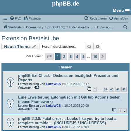
phpBB.de
Menü
FAQ
Pastebin
Registrieren
Anmelden
S
Startseite
Community
phpBB 3.3.x
Extension-Foren
Extension Bastelstube
u
Extension Bastelstube
c
Suche
Erweiterte Such
Neues Thema
h
e
Seite
1
von
10
1
2
3
4
5
10
Nächste
250 Themen
…
Themen
phpBB Ext Check - Diskussion bezüglich Prozedur und
Reports
Letzter Beitrag von
LukeWCS
«
07.07.2026 19:17
Antworten:
416
1
39
40
41
42
…
Eine Erweiterung automatisch mit GitHub Actions testen
(neues Framework)
Letzter Beitrag von
LukeWCS
«
18.05.2025 20:09
Antworten:
10
1
2
phpBB 3.3.9: Fatal error ... Looks like you try to load a
template outside ... (INCLUDEJS / INCLUDECSS)
Letzter Beitrag von
LukeWCS
«
30.11.2022 18:09