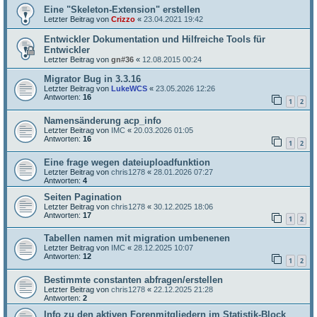
Eine "Skeleton-Extension" erstellen
Letzter Beitrag von
Crizzo
«
23.04.2021 19:42
Entwickler Dokumentation und Hilfreiche Tools für
Entwickler
Letzter Beitrag von
gn#36
«
12.08.2015 00:24
Migrator Bug in 3.3.16
Letzter Beitrag von
LukeWCS
«
23.05.2026 12:26
Antworten:
16
1
2
Namensänderung acp_info
Letzter Beitrag von
IMC
«
20.03.2026 01:05
Antworten:
16
1
2
Eine frage wegen dateiuploadfunktion
Letzter Beitrag von
chris1278
«
28.01.2026 07:27
Antworten:
4
Seiten Pagination
Letzter Beitrag von
chris1278
«
30.12.2025 18:06
Antworten:
17
1
2
Tabellen namen mit migration umbenenen
Letzter Beitrag von
IMC
«
28.12.2025 10:07
Antworten:
12
1
2
Bestimmte constanten abfragen/erstellen
Letzter Beitrag von
chris1278
«
22.12.2025 21:28
Antworten:
2
Info zu den aktiven Forenmitgliedern im Statistik-Block