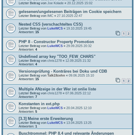
Letzter Beitrag von
Joe Kolade
«
20.12.2025 15:02
gelesenen/ungelesenen Beiträgen im Cookie speichern
Letzter Beitrag von
IMC
«
27.10.2025 22:47
Nested CSS (verschachteltes CSS)
Letzter Beitrag von
LukeWCS
«
19.10.2025 19:45
Antworten:
15
1
2
PHP 8 - Constructor Property Promotion
Letzter Beitrag von
LukeWCS
«
29.09.2025 20:32
Antworten:
4
Undefined array key "TOO_FEW_CHARS"
Letzter Beitrag von
chris1278
«
12.09.2025 21:32
Antworten:
4
Versionsprüfung - Konträres bei Doku und CDB
Letzter Beitrag von
Talk19zehn
«
09.06.2025 15:10
Antworten:
15
1
2
Multiple ANzeige in der Wer ist onlie liste
Letzter Beitrag von
chris1278
«
07.06.2025 22:12
Antworten:
7
Konstanten in ext.php
Letzter Beitrag von
LukeWCS
«
20.04.2025 12:10
Antworten:
5
[3.3] Meine erste Erweiterung
Letzter Beitrag von
LukeWCS
«
13.04.2025 13:25
Antworten:
1
Buschtrommel: PHP 8.4 und relevante Änderungen