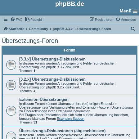
phpBB.de
Menü
FAQ
Pastebin
Registrieren
Anmelden
S
Startseite
Community
phpBB 3.3.x
Übersetzungs-Foren
u
Übersetzungs-Foren
c
Forum
h
e
[3.3.x] Übersetzungs-Diskussionen
In diesem Forum werden Anregungen und Fehler zur deutschen
Übersetzung von phpBB 3.3.x diskutiert.
Themen:
1
[3.2.x] Übersetzungs-Diskussionen
In diesem Forum werden Anregungen und Fehler zur deutschen
Übersetzung von phpBB 3.2.x diskutiert.
Themen:
4
Extension-Übersetzungen
In diesem Forum können Übersetzer ihre (un)fertigen Extension-
Übersetzungen zur Verfügung stellen und Extension-Autoren Unterstützung
zu Übersetzungen ihrer Extensions bekommen.
Bei Fragen oder Problemen, die sich nicht auf die Übersetzung beziehen,
benutze bitte das Forum
Extension Support
Themen:
31
Übersetzungs-Diskussionen (abgeschlossen)
In diesem Forum werden abgeschlossene Diskussionen zur Übersetzung
von phpBB 3.3.x/3.2.x auf Deutsch archiviert.