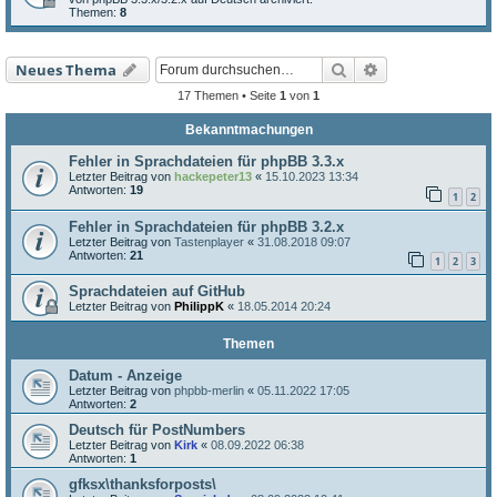
Themen:
8
Suche
Erweiterte Such
Neues Thema
17 Themen • Seite
1
von
1
Bekanntmachungen
Fehler in Sprachdateien für phpBB 3.3.x
Letzter Beitrag von
hackepeter13
«
15.10.2023 13:34
Antworten:
19
1
2
Fehler in Sprachdateien für phpBB 3.2.x
Letzter Beitrag von
Tastenplayer
«
31.08.2018 09:07
Antworten:
21
1
2
3
Sprachdateien auf GitHub
Letzter Beitrag von
PhilippK
«
18.05.2014 20:24
Themen
Datum - Anzeige
Letzter Beitrag von
phpbb-merlin
«
05.11.2022 17:05
Antworten:
2
Deutsch für PostNumbers
Letzter Beitrag von
Kirk
«
08.09.2022 06:38
Antworten:
1
gfksx\thanksforposts\