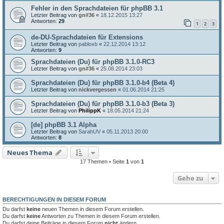
Fehler in den Sprachdateien für phpBB 3.1
Letzter Beitrag von
gn#36
«
18.12.2015 13:27
Antworten:
29
1
2
3
de-DU-Sprachdateien für Extensions
Letzter Beitrag von
pabloxb
«
22.12.2014 13:12
Antworten:
9
Sprachdateien (Du) für phpBB 3.1.0-RC3
Letzter Beitrag von
gn#36
«
25.08.2014 23:03
Sprachdateien (Du) für phpBB 3.1.0-b4 (Beta 4)
Letzter Beitrag von
nickvergessen
«
01.06.2014 21:25
Sprachdateien (Du) für phpBB 3.1.0-b3 (Beta 3)
Letzter Beitrag von
PhilippK
«
18.05.2014 21:24
[de] phpBB 3.1 Alpha
Letzter Beitrag von
SarahUV
«
05.11.2013 20:00
Antworten:
8
Neues Thema
17 Themen • Seite
1
von
1
Gehe zu
BERECHTIGUNGEN IN DIESEM FORUM
Du darfst
keine
neuen Themen in diesem Forum erstellen.
Du darfst
keine
Antworten zu Themen in diesem Forum erstellen.
Du darfst deine Beiträge in diesem Forum
nicht
ändern.