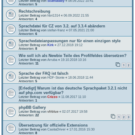
Letzter Beitrag von
Scanialady
«
08.09.2022 10:41
Antworten:
5
Rechtschreibung
Letzter Beitrag von
hbri1314
«
06.09.2022 21:55
Antworten:
4
Sprachdatei für CZ von 3.2. auf 3.3.4 abändern
Letzter Beitrag von
stefan-franz
«
07.05.2021 21:00
Antworten:
6
Sprachedateianpassungen nur für einen einzigen style
Letzter Beitrag von
Kirk
«
27.12.2018 19:12
Antworten:
8
Wie soll ich als Newbie Teile des Profilfeldes übersetzen?
Letzter Beitrag von
Arruba
«
19.10.2018 10:16
Antworten:
11
1
2
Sprache der FAQ ist falsch
Letzter Beitrag von
HDF-Stonie
«
18.06.2018 11:44
Antworten:
5
[Erledigt] Warum ist das deutsche Sprachpaket 3.2.1 nicht
auf php.com verfügbar?
Letzter Beitrag von
Crizzo
«
11.08.2017 11:10
Antworten:
1
phpBB Gallery
Letzter Beitrag von
vfrblue
«
02.07.2017 19:58
Antworten:
22
1
2
3
Übersetzung für offizielle Extensions
Letzter Beitrag von
CasitaDriver
«
17.01.2016 15:30
Antworten:
8