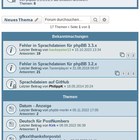
Themen:
8
Suche
Erweiterte Such
Neues Thema
17 Themen • Seite
1
von
1
Bekanntmachungen
Fehler in Sprachdateien für phpBB 3.3.x
Letzter Beitrag von
hackepeter13
«
15.10.2023 13:34
Antworten:
19
1
2
Fehler in Sprachdateien für phpBB 3.2.x
Letzter Beitrag von
Tastenplayer
«
31.08.2018 09:07
Antworten:
21
1
2
3
Sprachdateien auf GitHub
Letzter Beitrag von
PhilippK
«
18.05.2014 20:24
Themen
Datum - Anzeige
Letzter Beitrag von
phpbb-merlin
«
05.11.2022 17:05
Antworten:
2
Deutsch für PostNumbers
Letzter Beitrag von
Kirk
«
08.09.2022 06:38
Antworten:
1
gfksx\thanksforposts\