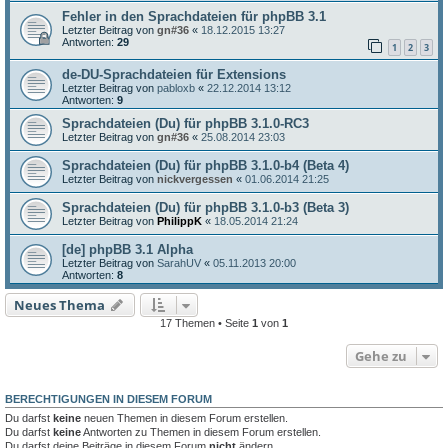
Fehler in den Sprachdateien für phpBB 3.1
Letzter Beitrag von
gn#36
«
18.12.2015 13:27
Antworten:
29
1
2
3
de-DU-Sprachdateien für Extensions
Letzter Beitrag von
pabloxb
«
22.12.2014 13:12
Antworten:
9
Sprachdateien (Du) für phpBB 3.1.0-RC3
Letzter Beitrag von
gn#36
«
25.08.2014 23:03
Sprachdateien (Du) für phpBB 3.1.0-b4 (Beta 4)
Letzter Beitrag von
nickvergessen
«
01.06.2014 21:25
Sprachdateien (Du) für phpBB 3.1.0-b3 (Beta 3)
Letzter Beitrag von
PhilippK
«
18.05.2014 21:24
[de] phpBB 3.1 Alpha
Letzter Beitrag von
SarahUV
«
05.11.2013 20:00
Antworten:
8
Neues Thema
17 Themen • Seite
1
von
1
Gehe zu
BERECHTIGUNGEN IN DIESEM FORUM
Du darfst
keine
neuen Themen in diesem Forum erstellen.
Du darfst
keine
Antworten zu Themen in diesem Forum erstellen.
Du darfst deine Beiträge in diesem Forum
nicht
ändern.