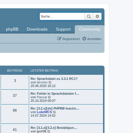
Suche
Erweiterte Such
phpBB
Downloads
Support
Community
Registrieren
Anmelden
BEITRÄGE
LETZTER BEITRAG
L
Re: Sprachdatei zu 3.3.1 RC1?
B
3
e
N
von
larsneo
t
e
25.06.2020 16:12
e
z
u
t
e
L
Re: Fehler in Sprachdateien f…
B
37
i
e
s
e
N
von
Passat
r
t
t
e
25.10.2019 00:07
e
t
B
e
z
u
e
r
t
e
L
Re: [3.2.x][de] PHPBB Inactiv…
B
96
i
i
B
r
e
s
e
N
von
LukeWCS
t
e
r
t
t
e
14.07.2024 14:02
e
r
i
t
B
e
ä
z
u
a
t
e
r
t
e
g
r
i
i
B
r
e
s
g
L
Re: [3.1.x][3.2.x] Bestätigun…
a
t
e
B
41
r
t
e
N
von
gn#36
g
r
i