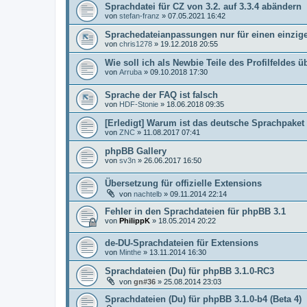
Sprachdatei für CZ von 3.2. auf 3.3.4 abändern
von
stefan-franz
»
07.05.2021 16:42
Sprachedateianpassungen nur für einen einzige
von
chris1278
»
19.12.2018 20:55
Wie soll ich als Newbie Teile des Profilfeldes 
von
Arruba
»
09.10.2018 17:30
Sprache der FAQ ist falsch
von
HDF-Stonie
»
18.06.2018 09:35
[Erledigt] Warum ist das deutsche Sprachpaket 
von
ZNC
»
11.08.2017 07:41
phpBB Gallery
von
sv3n
»
26.06.2017 16:50
Übersetzung für offizielle Extensions
von
nachtelb
»
09.11.2014 22:14
Fehler in den Sprachdateien für phpBB 3.1
von
PhilippK
»
18.05.2014 20:22
de-DU-Sprachdateien für Extensions
von
Minthe
»
13.11.2014 16:30
Sprachdateien (Du) für phpBB 3.1.0-RC3
von
gn#36
»
25.08.2014 23:03
Sprachdateien (Du) für phpBB 3.1.0-b4 (Beta 4)