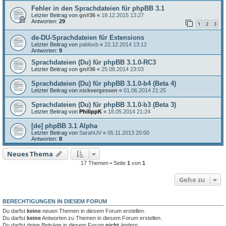
Fehler in den Sprachdateien für phpBB 3.1
Letzter Beitrag von
gn#36
«
18.12.2015 13:27
Antworten:
29
1
2
3
de-DU-Sprachdateien für Extensions
Letzter Beitrag von
pabloxb
«
22.12.2014 13:12
Antworten:
9
Sprachdateien (Du) für phpBB 3.1.0-RC3
Letzter Beitrag von
gn#36
«
25.08.2014 23:03
Sprachdateien (Du) für phpBB 3.1.0-b4 (Beta 4)
Letzter Beitrag von
nickvergessen
«
01.06.2014 21:25
Sprachdateien (Du) für phpBB 3.1.0-b3 (Beta 3)
Letzter Beitrag von
PhilippK
«
18.05.2014 21:24
[de] phpBB 3.1 Alpha
Letzter Beitrag von
SarahUV
«
05.11.2013 20:00
Antworten:
8
Neues Thema
17 Themen • Seite
1
von
1
Gehe zu
BERECHTIGUNGEN IN DIESEM FORUM
Du darfst
keine
neuen Themen in diesem Forum erstellen.
Du darfst
keine
Antworten zu Themen in diesem Forum erstellen.
Du darfst deine Beiträge in diesem Forum
nicht
ändern.