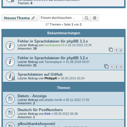
Themen:
8
Suche
Erweiterte Such
Neues Thema
17 Themen • Seite
1
von
1
Bekanntmachungen
Fehler in Sprachdateien für phpBB 3.3.x
Letzter Beitrag von
hackepeter13
«
15.10.2023 13:34
Antworten:
19
1
2
Fehler in Sprachdateien für phpBB 3.2.x
Letzter Beitrag von
Tastenplayer
«
31.08.2018 09:07
Antworten:
21
1
2
3
Sprachdateien auf GitHub
Letzter Beitrag von
PhilippK
«
18.05.2014 20:24
Themen
Datum - Anzeige
Letzter Beitrag von
phpbb-merlin
«
05.11.2022 17:05
Antworten:
2
Deutsch für PostNumbers
Letzter Beitrag von
Kirk
«
08.09.2022 06:38
Antworten:
1
gfksx\thanksforposts\