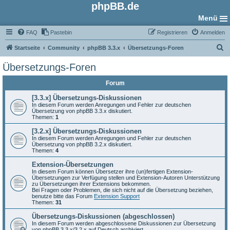
phpBB.de
Menü
FAQ
Pastebin
Registrieren
Anmelden
S
Startseite
Community
phpBB 3.3.x
Übersetzungs-Foren
u
Übersetzungs-Foren
c
Forum
h
e
[3.3.x] Übersetzungs-Diskussionen
In diesem Forum werden Anregungen und Fehler zur deutschen
Übersetzung von phpBB 3.3.x diskutiert.
Themen:
1
[3.2.x] Übersetzungs-Diskussionen
In diesem Forum werden Anregungen und Fehler zur deutschen
Übersetzung von phpBB 3.2.x diskutiert.
Themen:
4
Extension-Übersetzungen
In diesem Forum können Übersetzer ihre (un)fertigen Extension-
Übersetzungen zur Verfügung stellen und Extension-Autoren Unterstützung
zu Übersetzungen ihrer Extensions bekommen.
Bei Fragen oder Problemen, die sich nicht auf die Übersetzung beziehen,
benutze bitte das Forum
Extension Support
Themen:
31
Übersetzungs-Diskussionen (abgeschlossen)
In diesem Forum werden abgeschlossene Diskussionen zur Übersetzung
von phpBB 3.3.x/3.2.x auf Deutsch archiviert.