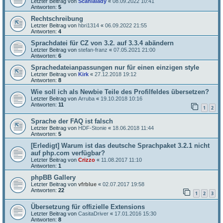
Letzter Beitrag von
Scanialady
«
08.09.2022 10:41
Antworten:
5
Rechtschreibung
Letzter Beitrag von
hbri1314
«
06.09.2022 21:55
Antworten:
4
Sprachdatei für CZ von 3.2. auf 3.3.4 abändern
Letzter Beitrag von
stefan-franz
«
07.05.2021 21:00
Antworten:
6
Sprachedateianpassungen nur für einen einzigen style
Letzter Beitrag von
Kirk
«
27.12.2018 19:12
Antworten:
8
Wie soll ich als Newbie Teile des Profilfeldes übersetzen?
Letzter Beitrag von
Arruba
«
19.10.2018 10:16
Antworten:
11
1
2
Sprache der FAQ ist falsch
Letzter Beitrag von
HDF-Stonie
«
18.06.2018 11:44
Antworten:
5
[Erledigt] Warum ist das deutsche Sprachpaket 3.2.1 nicht
auf php.com verfügbar?
Letzter Beitrag von
Crizzo
«
11.08.2017 11:10
Antworten:
1
phpBB Gallery
Letzter Beitrag von
vfrblue
«
02.07.2017 19:58
Antworten:
22
1
2
3
Übersetzung für offizielle Extensions
Letzter Beitrag von
CasitaDriver
«
17.01.2016 15:30
Antworten:
8