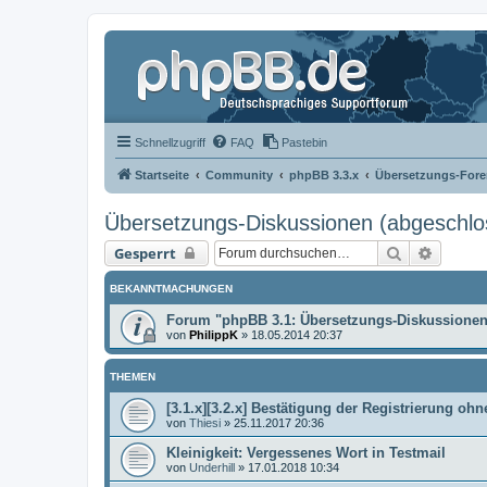
Schnellzugriff
FAQ
Pastebin
Startseite
Community
phpBB 3.3.x
Übersetzungs-Fore
Übersetzungs-Diskussionen (abgeschlo
Suche
Erweit
Gesperrt
BEKANNTMACHUNGEN
Forum "phpBB 3.1: Übersetzungs-Diskussionen
von
PhilippK
»
18.05.2014 20:37
THEMEN
[3.1.x][3.2.x] Bestätigung der Registrierung ohn
von
Thiesi
»
25.11.2017 20:36
Kleinigkeit: Vergessenes Wort in Testmail
von
Underhill
»
17.01.2018 10:34