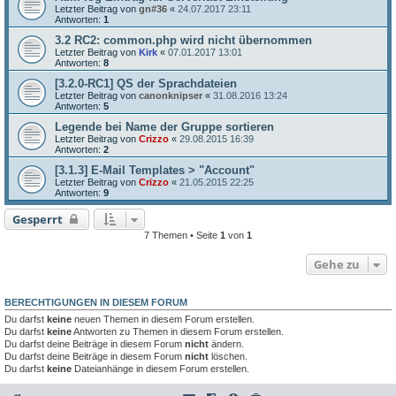
Letzter Beitrag von
gn#36
«
24.07.2017 23:11
Antworten:
1
3.2 RC2: common.php wird nicht übernommen
Letzter Beitrag von
Kirk
«
07.01.2017 13:01
Antworten:
8
[3.2.0-RC1] QS der Sprachdateien
Letzter Beitrag von
canonknipser
«
31.08.2016 13:24
Antworten:
5
Legende bei Name der Gruppe sortieren
Letzter Beitrag von
Crizzo
«
29.08.2015 16:39
Antworten:
2
[3.1.3] E-Mail Templates > "Account"
Letzter Beitrag von
Crizzo
«
21.05.2015 22:25
Antworten:
9
Gesperrt
7 Themen • Seite
1
von
1
Gehe zu
BERECHTIGUNGEN IN DIESEM FORUM
Du darfst
keine
neuen Themen in diesem Forum erstellen.
Du darfst
keine
Antworten zu Themen in diesem Forum erstellen.
Du darfst deine Beiträge in diesem Forum
nicht
ändern.
Du darfst deine Beiträge in diesem Forum
nicht
löschen.
Du darfst
keine
Dateianhänge in diesem Forum erstellen.