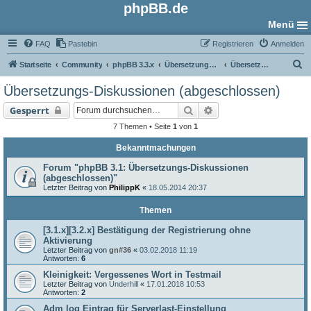
phpBB.de
Menü
FAQ
Pastebin
Registrieren
Anmelden
S
Startseite
Community
phpBB 3.3.x
Übersetzungs-Foren
Übersetzungs-Diskussionen (abgeschlossen)
u
Übersetzungs-Diskussionen (abgeschlossen)
c
Suche
Erweiterte Suche
Gesperrt
h
7 Themen • Seite
1
von
1
e
Bekanntmachungen
Forum "phpBB 3.1: Übersetzungs-Diskussionen
(abgeschlossen)"
Letzter Beitrag von
PhilippK
«
18.05.2014 20:37
Themen
[3.1.x][3.2.x] Bestätigung der Registrierung ohne
Aktivierung
Letzter Beitrag von
gn#36
«
03.02.2018 11:19
Antworten:
6
Kleinigkeit: Vergessenes Wort in Testmail
Letzter Beitrag von
Underhill
«
17.01.2018 10:53
Antworten:
2
Adm log Eintrag für Serverlast-Einstellung