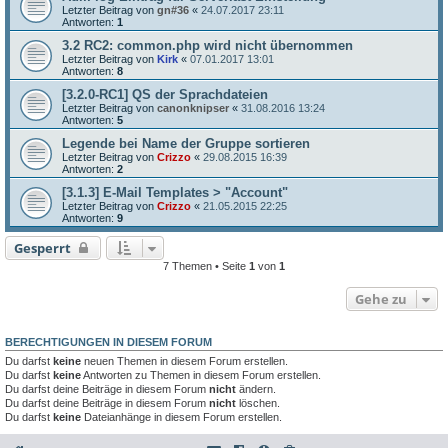
Letzter Beitrag von
gn#36
«
24.07.2017 23:11
Antworten:
1
3.2 RC2: common.php wird nicht übernommen
Letzter Beitrag von
Kirk
«
07.01.2017 13:01
Antworten:
8
[3.2.0-RC1] QS der Sprachdateien
Letzter Beitrag von
canonknipser
«
31.08.2016 13:24
Antworten:
5
Legende bei Name der Gruppe sortieren
Letzter Beitrag von
Crizzo
«
29.08.2015 16:39
Antworten:
2
[3.1.3] E-Mail Templates > "Account"
Letzter Beitrag von
Crizzo
«
21.05.2015 22:25
Antworten:
9
Gesperrt
7 Themen • Seite
1
von
1
Gehe zu
BERECHTIGUNGEN IN DIESEM FORUM
Du darfst
keine
neuen Themen in diesem Forum erstellen.
Du darfst
keine
Antworten zu Themen in diesem Forum erstellen.
Du darfst deine Beiträge in diesem Forum
nicht
ändern.
Du darfst deine Beiträge in diesem Forum
nicht
löschen.
Du darfst
keine
Dateianhänge in diesem Forum erstellen.