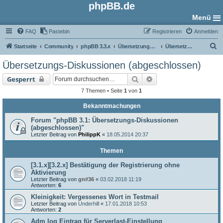
phpBB.de
Menü
FAQ
Pastebin
Registrieren
Anmelden
S
Startseite
Community
phpBB 3.3.x
Übersetzungs-Foren
Übersetzungs-Diskussionen (abgeschlossen)
u
Übersetzungs-Diskussionen (abgeschlossen)
c
Suche
Erweiterte Suche
Gesperrt
h
7 Themen • Seite
1
von
1
e
Bekanntmachungen
Forum "phpBB 3.1: Übersetzungs-Diskussionen
(abgeschlossen)"
Letzter Beitrag von
PhilippK
«
18.05.2014 20:37
Themen
[3.1.x][3.2.x] Bestätigung der Registrierung ohne
Aktivierung
Letzter Beitrag von
gn#36
«
03.02.2018 11:19
Antworten:
6
Kleinigkeit: Vergessenes Wort in Testmail
Letzter Beitrag von
Underhill
«
17.01.2018 10:53
Antworten:
2
Adm log Eintrag für Serverlast-Einstellung