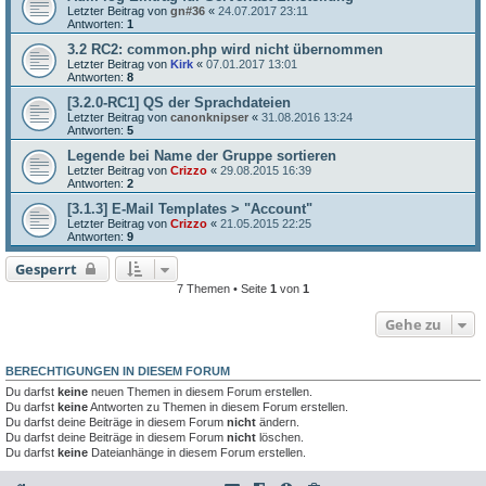
Letzter Beitrag von
gn#36
«
24.07.2017 23:11
Antworten:
1
3.2 RC2: common.php wird nicht übernommen
Letzter Beitrag von
Kirk
«
07.01.2017 13:01
Antworten:
8
[3.2.0-RC1] QS der Sprachdateien
Letzter Beitrag von
canonknipser
«
31.08.2016 13:24
Antworten:
5
Legende bei Name der Gruppe sortieren
Letzter Beitrag von
Crizzo
«
29.08.2015 16:39
Antworten:
2
[3.1.3] E-Mail Templates > "Account"
Letzter Beitrag von
Crizzo
«
21.05.2015 22:25
Antworten:
9
Gesperrt
7 Themen • Seite
1
von
1
Gehe zu
BERECHTIGUNGEN IN DIESEM FORUM
Du darfst
keine
neuen Themen in diesem Forum erstellen.
Du darfst
keine
Antworten zu Themen in diesem Forum erstellen.
Du darfst deine Beiträge in diesem Forum
nicht
ändern.
Du darfst deine Beiträge in diesem Forum
nicht
löschen.
Du darfst
keine
Dateianhänge in diesem Forum erstellen.