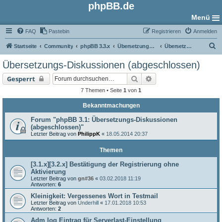
phpBB.de
Menü
FAQ
Pastebin
Registrieren
Anmelden
S
Startseite
Community
phpBB 3.3.x
Übersetzungs-Foren
Übersetzungs-Diskussionen (abgeschlossen)
u
Übersetzungs-Diskussionen (abgeschlossen)
c
Suche
Erweiterte Suche
Gesperrt
h
7 Themen • Seite
1
von
1
e
Bekanntmachungen
Forum "phpBB 3.1: Übersetzungs-Diskussionen
(abgeschlossen)"
Letzter Beitrag von
PhilippK
«
18.05.2014 20:37
Themen
[3.1.x][3.2.x] Bestätigung der Registrierung ohne
Aktivierung
Letzter Beitrag von
gn#36
«
03.02.2018 11:19
Antworten:
6
Kleinigkeit: Vergessenes Wort in Testmail
Letzter Beitrag von
Underhill
«
17.01.2018 10:53
Antworten:
2
Adm log Eintrag für Serverlast-Einstellung