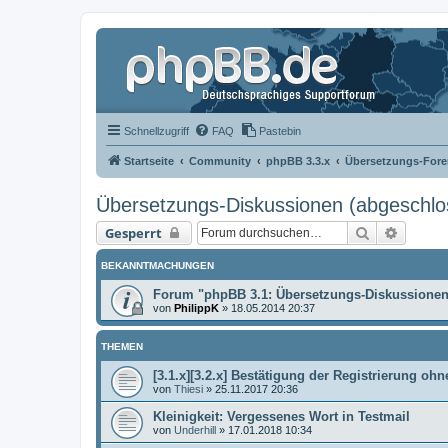
Schnellzugriff
FAQ
Pastebin
Startseite
Community
phpBB 3.3.x
Übersetzungs-Fore
Übersetzungs-Diskussionen (abgeschlo
Suche
Erweit
Gesperrt
BEKANNTMACHUNGEN
Forum "phpBB 3.1: Übersetzungs-Diskussionen
von
PhilippK
»
18.05.2014 20:37
THEMEN
[3.1.x][3.2.x] Bestätigung der Registrierung ohn
von
Thiesi
»
25.11.2017 20:36
Kleinigkeit: Vergessenes Wort in Testmail
von
Underhill
»
17.01.2018 10:34