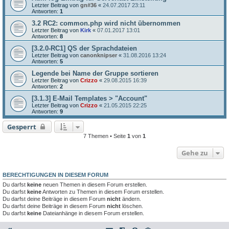
Letzter Beitrag von
gn#36
«
24.07.2017 23:11
Antworten:
1
3.2 RC2: common.php wird nicht übernommen
Letzter Beitrag von
Kirk
«
07.01.2017 13:01
Antworten:
8
[3.2.0-RC1] QS der Sprachdateien
Letzter Beitrag von
canonknipser
«
31.08.2016 13:24
Antworten:
5
Legende bei Name der Gruppe sortieren
Letzter Beitrag von
Crizzo
«
29.08.2015 16:39
Antworten:
2
[3.1.3] E-Mail Templates > "Account"
Letzter Beitrag von
Crizzo
«
21.05.2015 22:25
Antworten:
9
Gesperrt
7 Themen • Seite
1
von
1
Gehe zu
BERECHTIGUNGEN IN DIESEM FORUM
Du darfst
keine
neuen Themen in diesem Forum erstellen.
Du darfst
keine
Antworten zu Themen in diesem Forum erstellen.
Du darfst deine Beiträge in diesem Forum
nicht
ändern.
Du darfst deine Beiträge in diesem Forum
nicht
löschen.
Du darfst
keine
Dateianhänge in diesem Forum erstellen.