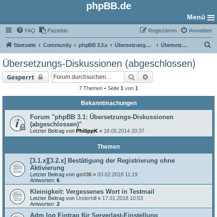
phpBB.de
Menü
FAQ
Pastebin
Registrieren
Anmelden
S
Startseite
Community
phpBB 3.3.x
Übersetzungs-Foren
Übersetzungs-Diskussionen (abgeschlossen)
u
Übersetzungs-Diskussionen (abgeschlossen)
c
Suche
Erweiterte Suche
Gesperrt
h
7 Themen • Seite
1
von
1
e
Bekanntmachungen
Forum "phpBB 3.1: Übersetzungs-Diskussionen
(abgeschlossen)"
Letzter Beitrag von
PhilippK
«
18.05.2014 20:37
Themen
[3.1.x][3.2.x] Bestätigung der Registrierung ohne
Aktivierung
Letzter Beitrag von
gn#36
«
03.02.2018 11:19
Antworten:
6
Kleinigkeit: Vergessenes Wort in Testmail
Letzter Beitrag von
Underhill
«
17.01.2018 10:53
Antworten:
2
Adm log Eintrag für Serverlast-Einstellung