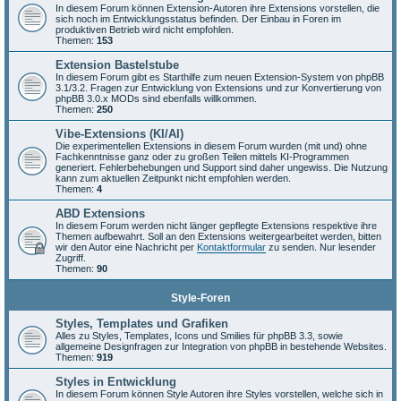
In diesem Forum können Extension-Autoren ihre Extensions vorstellen, die
sich noch im Entwicklungsstatus befinden. Der Einbau in Foren im
produktiven Betrieb wird nicht empfohlen.
Themen:
153
Extension Bastelstube
In diesem Forum gibt es Starthilfe zum neuen Extension-System von phpBB
3.1/3.2. Fragen zur Entwicklung von Extensions und zur Konvertierung von
phpBB 3.0.x MODs sind ebenfalls willkommen.
Themen:
250
Vibe-Extensions (KI/AI)
Die experimentellen Extensions in diesem Forum wurden (mit und) ohne
Fachkenntnisse ganz oder zu großen Teilen mittels KI-Programmen
generiert. Fehlerbehebungen und Support sind daher ungewiss. Die Nutzung
kann zum aktuellen Zeitpunkt nicht empfohlen werden.
Themen:
4
ABD Extensions
In diesem Forum werden nicht länger gepflegte Extensions respektive ihre
Themen aufbewahrt. Soll an den Extensions weitergearbeitet werden, bitten
wir den Autor eine Nachricht per
Kontaktformular
zu senden. Nur lesender
Zugriff.
Themen:
90
Style-Foren
Styles, Templates und Grafiken
Alles zu Styles, Templates, Icons und Smilies für phpBB 3.3, sowie
allgemeine Designfragen zur Integration von phpBB in bestehende Websites.
Themen:
919
Styles in Entwicklung
In diesem Forum können Style Autoren ihre Styles vorstellen, welche sich in