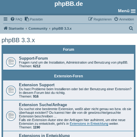
phpBB.de
Menü
FAQ
Pastebin
Registrieren
Anmelden
S
Startseite
Community
phpBB 3.3.x
u
phpBB 3.3.x
c
Forum
h
e
Support-Forum
Fragen rund um die Installation, Administration und Benutzung von phpBB.
Themen:
6212
Extension-Foren
Extension Support
Du hast Probleme beim Installieren oder bei der Benutzung einer Extension?
In diesem Forum bist du richtig.
Themen:
916
Extension Suche/Anfrage
Du suchst eine bestimmte Extension, weißt aber nicht genau wo bzw. ob sie
überhaupt existiert? Du kannst hier die von dir gewünschte/gesuchte
Extension beschreiben ...
Falls ein Extension-Autor eine der Anfragen hier aufnimmt, um eine neue
Extension zu entwickeln, geht's in
Extensions in Entwicklung
weiter.
Themen:
1190
Extensions in Entwicklung