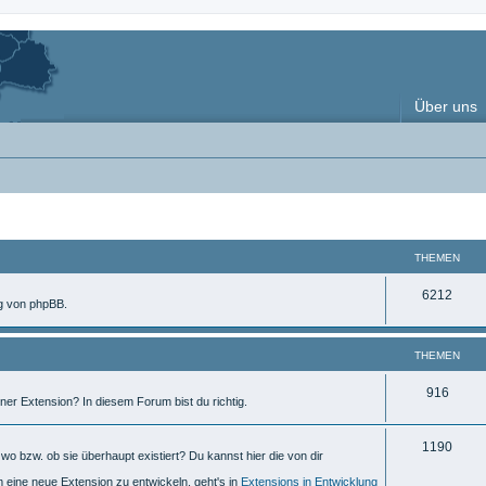
Über uns
THEMEN
T
6212
ng von phpBB.
h
e
THEMEN
m
T
916
ner Extension? In diesem Forum bist du richtig.
e
h
n
T
1190
e
o bzw. ob sie überhaupt existiert? Du kannst hier die von dir
h
m
m eine neue Extension zu entwickeln, geht's in
Extensions in Entwicklung