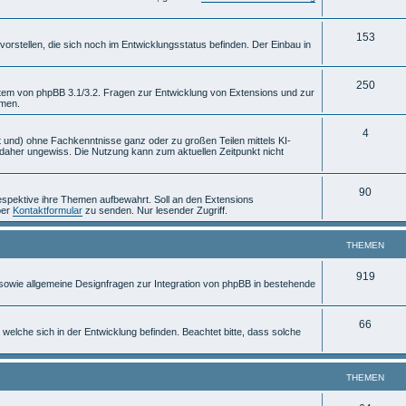
e
e
T
153
m
n
rstellen, die sich noch im Entwicklungsstatus befinden. Der Einbau in
h
e
e
T
n
250
stem von phpBB 3.1/3.2. Fragen zur Entwicklung von Extensions und zur
mmen.
m
h
e
e
T
4
 und) ohne Fachkenntnisse ganz oder zu großen Teilen mittels KI-
aher ungewiss. Die Nutzung kann zum aktuellen Zeitpunkt nicht
n
m
h
e
e
T
90
espektive ihre Themen aufbewahrt. Soll an den Extensions
n
m
per
Kontaktformular
zu senden. Nur lesender Zugriff.
h
e
e
THEMEN
n
m
T
919
, sowie allgemeine Designfragen zur Integration von phpBB in bestehende
e
h
n
e
T
66
 welche sich in der Entwicklung befinden. Beachtet bitte, dass solche
m
h
e
e
THEMEN
n
m