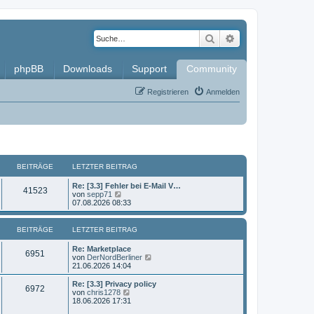
Suche
Erweiterte Such
phpBB
Downloads
Support
Community
Registrieren
Anmelden
BEITRÄGE
LETZTER BEITRAG
L
Re: [3.3] Fehler bei E-Mail V…
B
41523
e
N
von
sepp71
t
e
07.08.2026 08:33
e
z
u
t
e
i
e
s
BEITRÄGE
LETZTER BEITRAG
r
t
t
B
e
L
Re: Marketplace
B
e
r
6951
e
N
von
DerNordBerliner
i
B
r
t
e
21.06.2026 14:04
t
e
e
z
u
r
i
ä
t
e
L
Re: [3.3] Privacy policy
a
t
B
6972
i
e
s
e
N
von
chris1278
g
r
g
r
t
t
e
18.06.2026 17:31
a
e
t
B
e
z
u
g