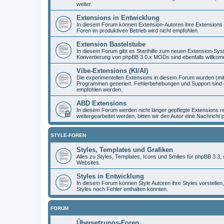
weiter.
Extensions in Entwicklung
In diesem Forum können Extension-Autoren ihre Extensions vo
Foren im produktiven Betrieb wird nicht empfohlen.
Extension Bastelstube
In diesem Forum gibt es Starthilfe zum neuen Extension-Sy
Konvertierung von phpBB 3.0.x MODs sind ebenfalls willko
Vibe-Extensions (KI/AI)
Die experimentellen Extensions in diesem Forum wurden (mit
Programmen generiert. Fehlerbehebungen und Support sind d
empfohlen werden.
ABD Extensions
In diesem Forum werden nicht länger gepflegte Extensions r
weitergearbeitet werden, bitten wir den Autor eine Nachricht 
STYLE-FOREN
Styles, Templates und Grafiken
Alles zu Styles, Templates, Icons und Smilies für phpBB 3.3
Websites.
Styles in Entwicklung
In diesem Forum können Style Autoren ihre Styles vorstellen,
Styles noch Fehler enthalten könnten.
FORUM
Übersetzungs-Foren