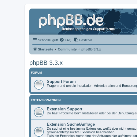
Schnellzugriff
FAQ
Pastebin
Startseite
Community
phpBB 3.3.x
phpBB 3.3.x
FORUM
Support-Forum
Fragen rund um die Installation, Administration und Benutzu
EXTENSION-FOREN
Extension Support
Du hast Probleme beim Installieren oder bei der Benutzung ei
Extension Suche/Anfrage
Du suchst eine bestimmte Extension, weißt aber nicht genau w
gewünschte/gesuchte Extension beschreiben ...
Falls ein Extension-Autor eine der Anfragen hier aufnimmt, u