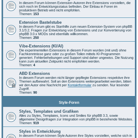
In diesem Forum können Extension-Autoren ihre Extensions vorstellen, die
sich noch im Entwicklungsstatus befinden. Der Einbau in Foren im
produktiven Betrieb wird nicht empfohlen.
Themen:
153
Extension Bastelstube
In diesem Forum gibt es Starthilfe zum neuen Extension-System von phpBB
3.1/3.2. Fragen zur Entwicklung von Extensions und zur Konvertierung von
phpBB 3.0.x MODs sind ebenfalls willkommen.
Themen:
250
Vibe-Extensions (KI/AI)
Die experimentellen Extensions in diesem Forum wurden (mit und) ohne
Fachkenntnisse ganz oder zu großen Teilen mittels KI-Programmen
generiert. Fehlerbehebungen und Support sind daher ungewiss. Die Nutzung
kann zum aktuellen Zeitpunkt nicht empfohlen werden.
Themen:
4
ABD Extensions
In diesem Forum werden nicht länger gepflegte Extensions respektive ihre
Themen aufbewahrt. Soll an den Extensions weitergearbeitet werden, bitten
wir den Autor eine Nachricht per
Kontaktformular
zu senden. Nur lesender
Zugriff.
Themen:
90
Style-Foren
Styles, Templates und Grafiken
Alles zu Styles, Templates, Icons und Smilies für phpBB 3.3, sowie
allgemeine Designfragen zur Integration von phpBB in bestehende Websites.
Themen:
919
Styles in Entwicklung
In diesem Forum können Style Autoren ihre Styles vorstellen, welche sich in