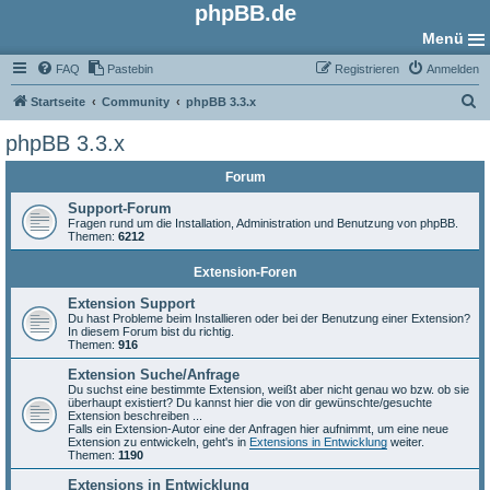
phpBB.de
Menü
FAQ
Pastebin
Registrieren
Anmelden
S
Startseite
Community
phpBB 3.3.x
u
phpBB 3.3.x
c
Forum
h
e
Support-Forum
Fragen rund um die Installation, Administration und Benutzung von phpBB.
Themen:
6212
Extension-Foren
Extension Support
Du hast Probleme beim Installieren oder bei der Benutzung einer Extension?
In diesem Forum bist du richtig.
Themen:
916
Extension Suche/Anfrage
Du suchst eine bestimmte Extension, weißt aber nicht genau wo bzw. ob sie
überhaupt existiert? Du kannst hier die von dir gewünschte/gesuchte
Extension beschreiben ...
Falls ein Extension-Autor eine der Anfragen hier aufnimmt, um eine neue
Extension zu entwickeln, geht's in
Extensions in Entwicklung
weiter.
Themen:
1190
Extensions in Entwicklung