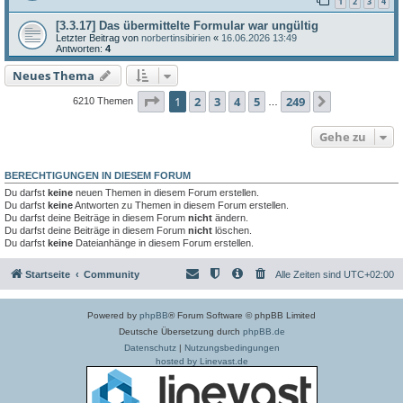
1
2
3
4
[3.3.17] Das übermittelte Formular war ungültig
Letzter Beitrag von
norbertinsibirien
«
16.06.2026 13:49
Antworten:
4
Neues Thema
Seite
1
von
249
1
2
3
4
5
249
Nächste
6210 Themen
…
Gehe zu
BERECHTIGUNGEN IN DIESEM FORUM
Du darfst
keine
neuen Themen in diesem Forum erstellen.
Du darfst
keine
Antworten zu Themen in diesem Forum erstellen.
Du darfst deine Beiträge in diesem Forum
nicht
ändern.
Du darfst deine Beiträge in diesem Forum
nicht
löschen.
Du darfst
keine
Dateianhänge in diesem Forum erstellen.
Startseite
Community
Alle Zeiten sind
UTC+02:00
Powered by
phpBB
® Forum Software © phpBB Limited
Deutsche Übersetzung durch
phpBB.de
Datenschutz
|
Nutzungsbedingungen
hosted by Linevast.de