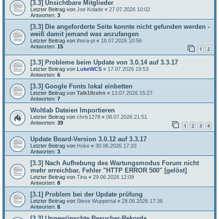
[3.3] Unsichtbare Mitglieder
Letzter Beitrag von
Joe Kolade
«
27.07.2026 10:02
Antworten:
3
[3.3] Die angeforderte Seite konnte nicht gefunden werden -
weiß damit jemand was anzufangen
Letzter Beitrag von
thera-pi
«
18.07.2026 10:56
Antworten:
15
1
2
[3.3] Probleme beim Update von 3.0.14 auf 3.3.17
Letzter Beitrag von
LukeWCS
«
17.07.2026 19:53
Antworten:
6
[3.3] Google Fonts lokal einbetten
Letzter Beitrag von
Talk19zehn
«
13.07.2026 15:27
Antworten:
7
Woltlab Dateien Importieren
Letzter Beitrag von
chris1278
«
08.07.2026 21:51
Antworten:
39
1
2
3
4
Update Board-Version 3.0.12 auf 3.3.17
Letzter Beitrag von
Hoke
«
30.06.2026 17:10
Antworten:
3
[3.3] Nach Aufhebung des Wartungsmodus Forum nicht
mehr erreichbar, Fehler "HTTP ERROR 500" [gelöst]
Letzter Beitrag von
Tina
«
29.06.2026 12:09
Antworten:
8
[3.1] Problem bei der Update prüfung
Letzter Beitrag von
Steve Wuppertal
«
28.06.2026 17:36
Antworten:
8
[3.3] Ungewünschte Besucher-Rekorde