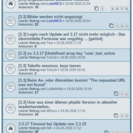
Letzter Beitrag von
LukeWCS
«
19.06.2026 21:04
Antworten:
76
1
5
6
7
8
…
[3.3] Bilder werden nicht angezeigt
Letzter Beitrag von
LukeWCS
«
19.06.2026 20:54
Antworten:
22
1
2
3
[3.3] Login nach Update auf 3.17 nicht mehr möglich - Das
übermittelte Formular war ungültig ... [gelöst]
Letzter Beitrag von
Tina
«
19.06.2026 17:22
Antworten:
6
[3.3] zu 3.3.17 [Undefined array key "user_last_active
Letzter Beitrag von
TomLB
«
18.06.2026 20:59
[3.3] Tabelle sessions_keys leeren
Letzter Beitrag von
TomLB
«
18.06.2026 20:26
Antworten:
2
[3.3] Beim An- oder Abmelden kommt "The requested URL
was not found"
Letzter Beitrag von
LuMaReMa
«
18.06.2026 15:49
Antworten:
17
1
2
[3.3] User aus einer älteren phpbb Version in aktueller
wiederherstellen.
Letzter Beitrag von
MDuss
«
16.06.2026 17:41
Antworten:
10
1
2
3.3.17 Timeout bei Update von 3.3.15
Letzter Beitrag von
IMC
«
16.06.2026 17:12
Antworten:
30