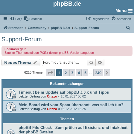
phpBB.de
Menü
FAQ
Pastebin
Registrieren
Anmelden
S
Startseite
Community
phpBB 3.3.x
Support-Forum
u
Support-Forum
c
Forumsregeln
h
Bitte im Thementitel den Präfix deiner phpBB-Version angeben
e
Suche
Erweiterte Such
Neues Thema
Seite
1
von
249
1
2
3
4
5
249
Nächste
6210 Themen
…
Bekanntmachungen
Timeout beim Update auf phpBB 3.3.x und Tipps
Letzter Beitrag von
Crizzo
«
15.01.2017 00:02
Mein Board wird vom Spam überrannt, was soll ich tun?
Letzter Beitrag von
Crizzo
«
16.12.2012 15:25
Themen
phpBB File Check - Zum prüfen auf Existenz und Intaktheit
der phpBB Dateien