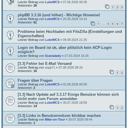
Letzter Beitrag von
LukeWCS
«
07.06.2026 00:28
Antworten:
26
1
2
3
phpBB 3.3.16 (und höher) - Wichtige Hinweise!
Letzter Beitrag von
LukeWCS
«
25.05.2026 14:14
Antworten:
61
1
4
5
6
7
…
Probleme beim Hochladen mit FileZilla (Einstellungen und
Eigenschaften)
Letzter Beitrag von
LukeWCS
«
09.08.2024 21:25
Login im Board ist ok, aber plötzlich kein ACP-Login
möglich?
Letzter Beitrag von
Scanialady
«
07.03.2024 15:26
[3.3] Fehler bei E-Mail Versand
Letzter Beitrag von
sepp71
«
07.08.2026 08:33
Antworten:
16
1
2
Fragen über Fragen
Letzter Beitrag von
LukeWCS
«
02.08.2026 00:59
Antworten:
2
[3.3] Nach Update auf 3.3.17 Einige Benutzer können sich
nicht mehr zum Forum anmelden
Letzter Beitrag von
LukeWCS
«
30.07.2026 18:59
Antworten:
14
1
2
[3.3] Links in Benutzernotizen klickbar machen
Letzter Beitrag von
Mike-on-Tour
«
30.07.2026 09:44
Antworten:
1