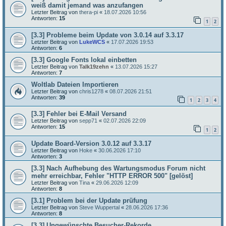
weiß damit jemand was anzufangen
Letzter Beitrag von
thera-pi
«
18.07.2026 10:56
Antworten:
15
1
2
[3.3] Probleme beim Update von 3.0.14 auf 3.3.17
Letzter Beitrag von
LukeWCS
«
17.07.2026 19:53
Antworten:
6
[3.3] Google Fonts lokal einbetten
Letzter Beitrag von
Talk19zehn
«
13.07.2026 15:27
Antworten:
7
Woltlab Dateien Importieren
Letzter Beitrag von
chris1278
«
08.07.2026 21:51
Antworten:
39
1
2
3
4
[3.3] Fehler bei E-Mail Versand
Letzter Beitrag von
sepp71
«
02.07.2026 22:09
Antworten:
15
1
2
Update Board-Version 3.0.12 auf 3.3.17
Letzter Beitrag von
Hoke
«
30.06.2026 17:10
Antworten:
3
[3.3] Nach Aufhebung des Wartungsmodus Forum nicht
mehr erreichbar, Fehler "HTTP ERROR 500" [gelöst]
Letzter Beitrag von
Tina
«
29.06.2026 12:09
Antworten:
8
[3.1] Problem bei der Update prüfung
Letzter Beitrag von
Steve Wuppertal
«
28.06.2026 17:36
Antworten:
8
[3.3] Ungewünschte Besucher-Rekorde