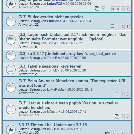
Letzter Beitrag von
LukeWCS
«
19.06.2026 21:04
Antworten:
76
1
5
6
7
8
…
[3.3] Bilder werden nicht angezeigt
Letzter Beitrag von
LukeWCS
«
19.06.2026 20:54
Antworten:
22
1
2
3
[3.3] Login nach Update auf 3.17 nicht mehr möglich - Das
übermittelte Formular war ungültig ... [gelöst]
Letzter Beitrag von
Tina
«
19.06.2026 17:22
Antworten:
6
[3.3] zu 3.3.17 [Undefined array key "user_last_active
Letzter Beitrag von
TomLB
«
18.06.2026 20:59
[3.3] Tabelle sessions_keys leeren
Letzter Beitrag von
TomLB
«
18.06.2026 20:26
Antworten:
2
[3.3] Beim An- oder Abmelden kommt "The requested URL
was not found"
Letzter Beitrag von
LuMaReMa
«
18.06.2026 15:49
Antworten:
17
1
2
[3.3] User aus einer älteren phpbb Version in aktueller
wiederherstellen.
Letzter Beitrag von
MDuss
«
16.06.2026 17:41
Antworten:
10
1
2
3.3.17 Timeout bei Update von 3.3.15
Letzter Beitrag von
IMC
«
16.06.2026 17:12
Antworten:
30