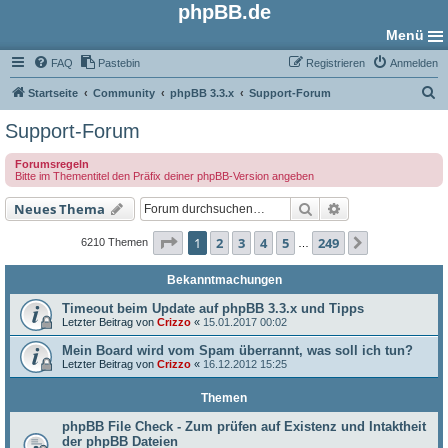
phpBB.de
Menü
FAQ
Pastebin
Registrieren
Anmelden
S
Startseite
Community
phpBB 3.3.x
Support-Forum
u
Support-Forum
c
Forumsregeln
h
Bitte im Thementitel den Präfix deiner phpBB-Version angeben
e
Suche
Erweiterte Such
Neues Thema
Seite
1
von
249
1
2
3
4
5
249
Nächste
6210 Themen
…
Bekanntmachungen
Timeout beim Update auf phpBB 3.3.x und Tipps
Letzter Beitrag von
Crizzo
«
15.01.2017 00:02
Mein Board wird vom Spam überrannt, was soll ich tun?
Letzter Beitrag von
Crizzo
«
16.12.2012 15:25
Themen
phpBB File Check - Zum prüfen auf Existenz und Intaktheit
der phpBB Dateien