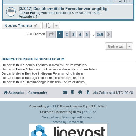
1
2
3
4
[3.3.17] Das übermittelte Formular war ungültig
Letzter Beitrag von
norbertinsibirien
«
16.06.2026 13:49
Antworten:
4
Neues Thema
Seite
1
von
249
1
2
3
4
5
249
Nächste
6210 Themen
…
Gehe zu
BERECHTIGUNGEN IN DIESEM FORUM
Du darfst
keine
neuen Themen in diesem Forum erstellen.
Du darfst
keine
Antworten zu Themen in diesem Forum erstellen.
Du darfst deine Beiträge in diesem Forum
nicht
ändern.
Du darfst deine Beiträge in diesem Forum
nicht
löschen.
Du darfst
keine
Dateianhänge in diesem Forum erstellen.
Startseite
Community
Alle Zeiten sind
UTC+02:00
Powered by
phpBB
® Forum Software © phpBB Limited
Deutsche Übersetzung durch
phpBB.de
Datenschutz
|
Nutzungsbedingungen
hosted by Linevast.de