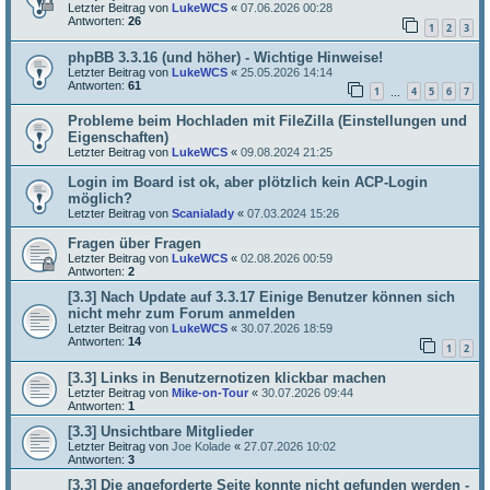
Letzter Beitrag von
LukeWCS
«
07.06.2026 00:28
Antworten:
26
1
2
3
phpBB 3.3.16 (und höher) - Wichtige Hinweise!
Letzter Beitrag von
LukeWCS
«
25.05.2026 14:14
Antworten:
61
1
4
5
6
7
…
Probleme beim Hochladen mit FileZilla (Einstellungen und
Eigenschaften)
Letzter Beitrag von
LukeWCS
«
09.08.2024 21:25
Login im Board ist ok, aber plötzlich kein ACP-Login
möglich?
Letzter Beitrag von
Scanialady
«
07.03.2024 15:26
Fragen über Fragen
Letzter Beitrag von
LukeWCS
«
02.08.2026 00:59
Antworten:
2
[3.3] Nach Update auf 3.3.17 Einige Benutzer können sich
nicht mehr zum Forum anmelden
Letzter Beitrag von
LukeWCS
«
30.07.2026 18:59
Antworten:
14
1
2
[3.3] Links in Benutzernotizen klickbar machen
Letzter Beitrag von
Mike-on-Tour
«
30.07.2026 09:44
Antworten:
1
[3.3] Unsichtbare Mitglieder
Letzter Beitrag von
Joe Kolade
«
27.07.2026 10:02
Antworten:
3
[3.3] Die angeforderte Seite konnte nicht gefunden werden -