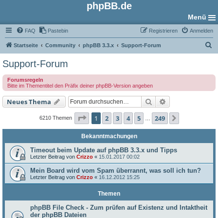
phpBB.de
Menü
FAQ
Pastebin
Registrieren
Anmelden
S
Startseite
Community
phpBB 3.3.x
Support-Forum
u
Support-Forum
c
Forumsregeln
h
Bitte im Thementitel den Präfix deiner phpBB-Version angeben
e
Suche
Erweiterte Such
Neues Thema
Seite
1
von
249
1
2
3
4
5
249
Nächste
6210 Themen
…
Bekanntmachungen
Timeout beim Update auf phpBB 3.3.x und Tipps
Letzter Beitrag von
Crizzo
«
15.01.2017 00:02
Mein Board wird vom Spam überrannt, was soll ich tun?
Letzter Beitrag von
Crizzo
«
16.12.2012 15:25
Themen
phpBB File Check - Zum prüfen auf Existenz und Intaktheit
der phpBB Dateien