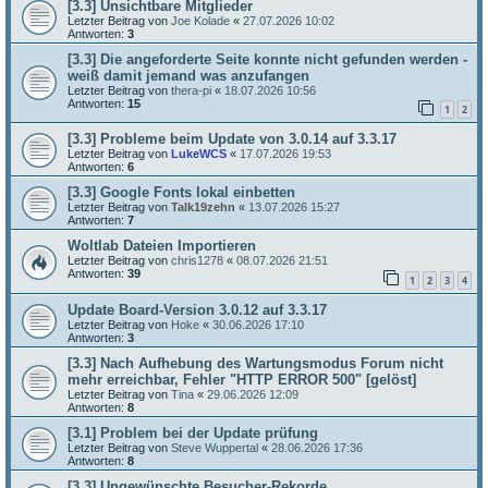
[3.3] Unsichtbare Mitglieder
Letzter Beitrag von
Joe Kolade
«
27.07.2026 10:02
Antworten:
3
[3.3] Die angeforderte Seite konnte nicht gefunden werden -
weiß damit jemand was anzufangen
Letzter Beitrag von
thera-pi
«
18.07.2026 10:56
Antworten:
15
1
2
[3.3] Probleme beim Update von 3.0.14 auf 3.3.17
Letzter Beitrag von
LukeWCS
«
17.07.2026 19:53
Antworten:
6
[3.3] Google Fonts lokal einbetten
Letzter Beitrag von
Talk19zehn
«
13.07.2026 15:27
Antworten:
7
Woltlab Dateien Importieren
Letzter Beitrag von
chris1278
«
08.07.2026 21:51
Antworten:
39
1
2
3
4
Update Board-Version 3.0.12 auf 3.3.17
Letzter Beitrag von
Hoke
«
30.06.2026 17:10
Antworten:
3
[3.3] Nach Aufhebung des Wartungsmodus Forum nicht
mehr erreichbar, Fehler "HTTP ERROR 500" [gelöst]
Letzter Beitrag von
Tina
«
29.06.2026 12:09
Antworten:
8
[3.1] Problem bei der Update prüfung
Letzter Beitrag von
Steve Wuppertal
«
28.06.2026 17:36
Antworten:
8
[3.3] Ungewünschte Besucher-Rekorde