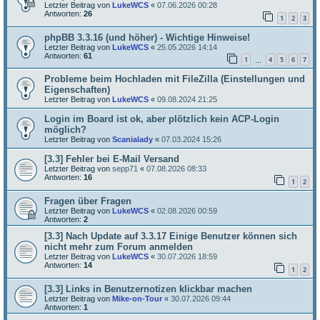
Letzter Beitrag von
LukeWCS
«
07.06.2026 00:28
Antworten:
26
1
2
3
phpBB 3.3.16 (und höher) - Wichtige Hinweise!
Letzter Beitrag von
LukeWCS
«
25.05.2026 14:14
Antworten:
61
1
4
5
6
7
…
Probleme beim Hochladen mit FileZilla (Einstellungen und
Eigenschaften)
Letzter Beitrag von
LukeWCS
«
09.08.2024 21:25
Login im Board ist ok, aber plötzlich kein ACP-Login
möglich?
Letzter Beitrag von
Scanialady
«
07.03.2024 15:26
[3.3] Fehler bei E-Mail Versand
Letzter Beitrag von
sepp71
«
07.08.2026 08:33
Antworten:
16
1
2
Fragen über Fragen
Letzter Beitrag von
LukeWCS
«
02.08.2026 00:59
Antworten:
2
[3.3] Nach Update auf 3.3.17 Einige Benutzer können sich
nicht mehr zum Forum anmelden
Letzter Beitrag von
LukeWCS
«
30.07.2026 18:59
Antworten:
14
1
2
[3.3] Links in Benutzernotizen klickbar machen
Letzter Beitrag von
Mike-on-Tour
«
30.07.2026 09:44
Antworten:
1