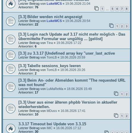
Letzter Beitrag von
LukeWCS
«
19.06.2026 21:04
Antworten:
76
1
5
6
7
8
…
[3.3] Bilder werden nicht angezeigt
Letzter Beitrag von
LukeWCS
«
19.06.2026 20:54
Antworten:
22
1
2
3
[3.3] Login nach Update auf 3.17 nicht mehr möglich - Das
übermittelte Formular war ungültig ... [gelöst]
Letzter Beitrag von
Tina
«
19.06.2026 17:22
Antworten:
6
[3.3] zu 3.3.17 [Undefined array key "user_last_active
Letzter Beitrag von
TomLB
«
18.06.2026 20:59
[3.3] Tabelle sessions_keys leeren
Letzter Beitrag von
TomLB
«
18.06.2026 20:26
Antworten:
2
[3.3] Beim An- oder Abmelden kommt "The requested URL
was not found"
Letzter Beitrag von
LuMaReMa
«
18.06.2026 15:49
Antworten:
17
1
2
[3.3] User aus einer älteren phpbb Version in aktueller
wiederherstellen.
Letzter Beitrag von
MDuss
«
16.06.2026 17:41
Antworten:
10
1
2
3.3.17 Timeout bei Update von 3.3.15
Letzter Beitrag von
IMC
«
16.06.2026 17:12
Antworten:
30