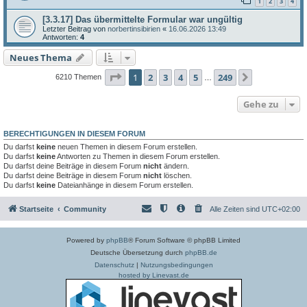
1
2
3
4
[3.3.17] Das übermittelte Formular war ungültig
Letzter Beitrag von
norbertinsibirien
«
16.06.2026 13:49
Antworten:
4
Neues Thema
Seite
1
von
249
1
2
3
4
5
249
Nächste
6210 Themen
…
Gehe zu
BERECHTIGUNGEN IN DIESEM FORUM
Du darfst
keine
neuen Themen in diesem Forum erstellen.
Du darfst
keine
Antworten zu Themen in diesem Forum erstellen.
Du darfst deine Beiträge in diesem Forum
nicht
ändern.
Du darfst deine Beiträge in diesem Forum
nicht
löschen.
Du darfst
keine
Dateianhänge in diesem Forum erstellen.
Startseite
Community
Alle Zeiten sind
UTC+02:00
Powered by
phpBB
® Forum Software © phpBB Limited
Deutsche Übersetzung durch
phpBB.de
Datenschutz
|
Nutzungsbedingungen
hosted by Linevast.de