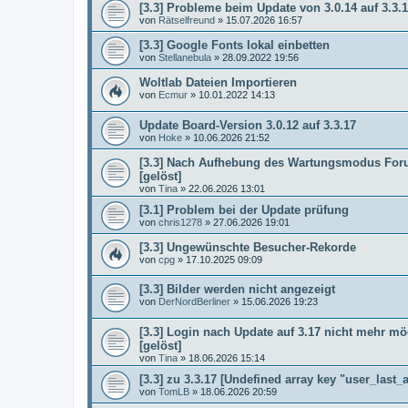
[3.3] Probleme beim Update von 3.0.14 auf 3.3.
von
Rätselfreund
»
15.07.2026 16:57
[3.3] Google Fonts lokal einbetten
von
Stellanebula
»
28.09.2022 19:56
Woltlab Dateien Importieren
von
Ecmur
»
10.01.2022 14:13
Update Board-Version 3.0.12 auf 3.3.17
von
Hoke
»
10.06.2026 21:52
[3.3] Nach Aufhebung des Wartungsmodus Foru
[gelöst]
von
Tina
»
22.06.2026 13:01
[3.1] Problem bei der Update prüfung
von
chris1278
»
27.06.2026 19:01
[3.3] Ungewünschte Besucher-Rekorde
von
cpg
»
17.10.2025 09:09
[3.3] Bilder werden nicht angezeigt
von
DerNordBerliner
»
15.06.2026 19:23
[3.3] Login nach Update auf 3.17 nicht mehr mög
[gelöst]
von
Tina
»
18.06.2026 15:14
[3.3] zu 3.3.17 [Undefined array key "user_last_a
von
TomLB
»
18.06.2026 20:59