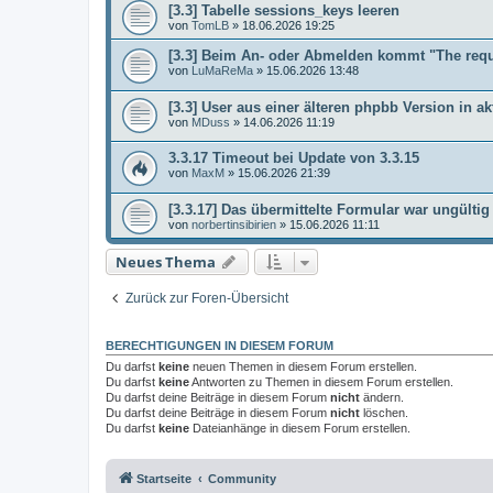
[3.3] Tabelle sessions_keys leeren
von
TomLB
»
18.06.2026 19:25
[3.3] Beim An- oder Abmelden kommt "The req
von
LuMaReMa
»
15.06.2026 13:48
[3.3] User aus einer älteren phpbb Version in ak
von
MDuss
»
14.06.2026 11:19
3.3.17 Timeout bei Update von 3.3.15
von
MaxM
»
15.06.2026 21:39
[3.3.17] Das übermittelte Formular war ungültig
von
norbertinsibirien
»
15.06.2026 11:11
Neues Thema
Zurück zur Foren-Übersicht
BERECHTIGUNGEN IN DIESEM FORUM
Du darfst
keine
neuen Themen in diesem Forum erstellen.
Du darfst
keine
Antworten zu Themen in diesem Forum erstellen.
Du darfst deine Beiträge in diesem Forum
nicht
ändern.
Du darfst deine Beiträge in diesem Forum
nicht
löschen.
Du darfst
keine
Dateianhänge in diesem Forum erstellen.
Startseite
Community