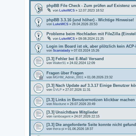
phpBB File Check - Zum prüfen auf Existenz un
von
LukeWCS
»
12.07.2023 18:52
phpBB 3.3.16 (und höher) - Wichtige Hinweise!
von
LukeWCS
»
28.04.2026 20:53
Probleme beim Hochladen mit FileZilla (Einste
von
LukeWCS
»
09.08.2024 21:25
Login im Board ist ok, aber plötzlich kein AC
von
Scanialady
»
07.03.2024 15:26
[3.3] Fehler bei E-Mail Versand
von
Walter91
»
24.02.2024 12:09
Fragen über Fragen
von
MGHM_Admin_0001
»
01.08.2026 23:32
[3.3] Nach Update auf 3.3.17 Einige Benutzer
von
GVLP
»
27.07.2026 11:31
[3.3] Links in Benutzernotizen klickbar machen
von
Maxitune
»
29.07.2026 20:49
[3.3] Unsichtbare Mitglieder
von
ramboagent
»
24.07.2026 22:15
[3.3] Die angeforderte Seite konnte nicht gef
von
thera-pi
»
01.06.2026 18:37