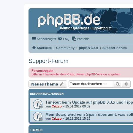
Schnellzugriff
FAQ
Pastebin
Startseite
Community
phpBB 3.3.x
Support-Forum
Support-Forum
Forumsregeln
Bitte im Thementitel den Präfix deiner phpBB-Version angeben
Suche
Er
Neues Thema
BEKANNTMACHUNGEN
Timeout beim Update auf phpBB 3.3.x und Tip
von
Crizzo
»
15.01.2017 00:02
Mein Board wird vom Spam überrannt, was soll
von
Crizzo
»
16.12.2012 15:25
THEMEN