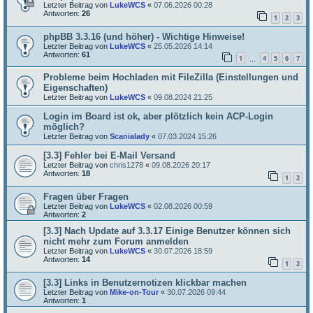
Letzter Beitrag von
LukeWCS
«
07.06.2026 00:28
Antworten:
26
1
2
3
phpBB 3.3.16 (und höher) - Wichtige Hinweise!
Letzter Beitrag von
LukeWCS
«
25.05.2026 14:14
Antworten:
61
1
4
5
6
7
…
Probleme beim Hochladen mit FileZilla (Einstellungen und
Eigenschaften)
Letzter Beitrag von
LukeWCS
«
09.08.2024 21:25
Login im Board ist ok, aber plötzlich kein ACP-Login
möglich?
Letzter Beitrag von
Scanialady
«
07.03.2024 15:26
[3.3] Fehler bei E-Mail Versand
Letzter Beitrag von
chris1278
«
09.08.2026 20:17
Antworten:
18
1
2
Fragen über Fragen
Letzter Beitrag von
LukeWCS
«
02.08.2026 00:59
Antworten:
2
[3.3] Nach Update auf 3.3.17 Einige Benutzer können sich
nicht mehr zum Forum anmelden
Letzter Beitrag von
LukeWCS
«
30.07.2026 18:59
Antworten:
14
1
2
[3.3] Links in Benutzernotizen klickbar machen
Letzter Beitrag von
Mike-on-Tour
«
30.07.2026 09:44
Antworten:
1