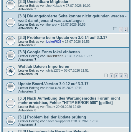
[3.3] Unsichtbare Mitglieder
Letzter Beitrag von
Joe Kolade
«
27.07.2026 10:02
Antworten:
3
[3.3] Die angeforderte Seite konnte nicht gefunden werden -
weiß damit jemand was anzufangen
Letzter Beitrag von
thera-pi
«
18.07.2026 10:56
Antworten:
15
1
2
[3.3] Probleme beim Update von 3.0.14 auf 3.3.17
Letzter Beitrag von
LukeWCS
«
17.07.2026 19:53
Antworten:
6
[3.3] Google Fonts lokal einbetten
Letzter Beitrag von
Talk19zehn
«
13.07.2026 15:27
Antworten:
7
Woltlab Dateien Importieren
Letzter Beitrag von
chris1278
«
08.07.2026 21:51
Antworten:
39
1
2
3
4
Update Board-Version 3.0.12 auf 3.3.17
Letzter Beitrag von
Hoke
«
30.06.2026 17:10
Antworten:
3
[3.3] Nach Aufhebung des Wartungsmodus Forum nicht
mehr erreichbar, Fehler "HTTP ERROR 500" [gelöst]
Letzter Beitrag von
Tina
«
29.06.2026 12:09
Antworten:
8
[3.1] Problem bei der Update prüfung
Letzter Beitrag von
Steve Wuppertal
«
28.06.2026 17:36
Antworten:
8
[3.3] Ungewünschte Besucher-Rekorde