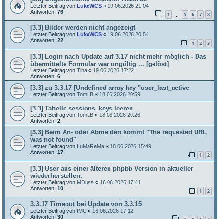
Letzter Beitrag von
LukeWCS
«
19.06.2026 21:04
Antworten:
76
1
5
6
7
8
…
[3.3] Bilder werden nicht angezeigt
Letzter Beitrag von
LukeWCS
«
19.06.2026 20:54
Antworten:
22
1
2
3
[3.3] Login nach Update auf 3.17 nicht mehr möglich - Das
übermittelte Formular war ungültig ... [gelöst]
Letzter Beitrag von
Tina
«
19.06.2026 17:22
Antworten:
6
[3.3] zu 3.3.17 [Undefined array key "user_last_active
Letzter Beitrag von
TomLB
«
18.06.2026 20:59
[3.3] Tabelle sessions_keys leeren
Letzter Beitrag von
TomLB
«
18.06.2026 20:26
Antworten:
2
[3.3] Beim An- oder Abmelden kommt "The requested URL
was not found"
Letzter Beitrag von
LuMaReMa
«
18.06.2026 15:49
Antworten:
17
1
2
[3.3] User aus einer älteren phpbb Version in aktueller
wiederherstellen.
Letzter Beitrag von
MDuss
«
16.06.2026 17:41
Antworten:
10
1
2
3.3.17 Timeout bei Update von 3.3.15
Letzter Beitrag von
IMC
«
16.06.2026 17:12
Antworten:
30