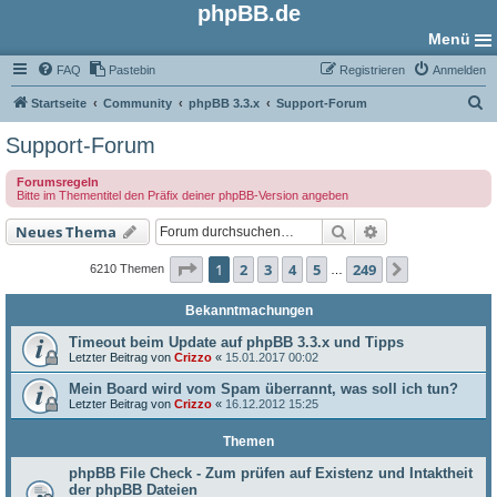
phpBB.de
Menü
FAQ
Pastebin
Registrieren
Anmelden
S
Startseite
Community
phpBB 3.3.x
Support-Forum
u
Support-Forum
c
Forumsregeln
h
Bitte im Thementitel den Präfix deiner phpBB-Version angeben
e
Suche
Erweiterte Such
Neues Thema
Seite
1
von
249
1
2
3
4
5
249
Nächste
6210 Themen
…
Bekanntmachungen
Timeout beim Update auf phpBB 3.3.x und Tipps
Letzter Beitrag von
Crizzo
«
15.01.2017 00:02
Mein Board wird vom Spam überrannt, was soll ich tun?
Letzter Beitrag von
Crizzo
«
16.12.2012 15:25
Themen
phpBB File Check - Zum prüfen auf Existenz und Intaktheit
der phpBB Dateien