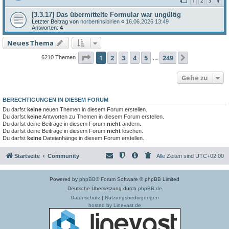
1
2
3
4
[3.3.17] Das übermittelte Formular war ungültig
Letzter Beitrag von
norbertinsibirien
«
16.06.2026 13:49
Antworten:
4
Neues Thema
Seite
1
von
249
1
2
3
4
5
249
Nächste
6210 Themen
…
Gehe zu
BERECHTIGUNGEN IN DIESEM FORUM
Du darfst
keine
neuen Themen in diesem Forum erstellen.
Du darfst
keine
Antworten zu Themen in diesem Forum erstellen.
Du darfst deine Beiträge in diesem Forum
nicht
ändern.
Du darfst deine Beiträge in diesem Forum
nicht
löschen.
Du darfst
keine
Dateianhänge in diesem Forum erstellen.
Startseite
Community
Alle Zeiten sind
UTC+02:00
Powered by
phpBB
® Forum Software © phpBB Limited
Deutsche Übersetzung durch
phpBB.de
Datenschutz
|
Nutzungsbedingungen
hosted by Linevast.de