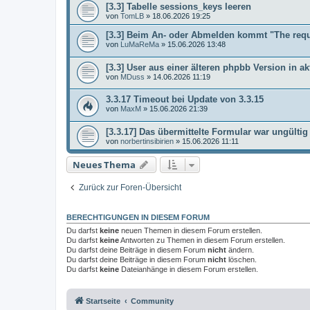
[3.3] Tabelle sessions_keys leeren
von
TomLB
»
18.06.2026 19:25
[3.3] Beim An- oder Abmelden kommt "The req
von
LuMaReMa
»
15.06.2026 13:48
[3.3] User aus einer älteren phpbb Version in ak
von
MDuss
»
14.06.2026 11:19
3.3.17 Timeout bei Update von 3.3.15
von
MaxM
»
15.06.2026 21:39
[3.3.17] Das übermittelte Formular war ungültig
von
norbertinsibirien
»
15.06.2026 11:11
Neues Thema
Zurück zur Foren-Übersicht
BERECHTIGUNGEN IN DIESEM FORUM
Du darfst
keine
neuen Themen in diesem Forum erstellen.
Du darfst
keine
Antworten zu Themen in diesem Forum erstellen.
Du darfst deine Beiträge in diesem Forum
nicht
ändern.
Du darfst deine Beiträge in diesem Forum
nicht
löschen.
Du darfst
keine
Dateianhänge in diesem Forum erstellen.
Startseite
Community