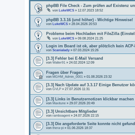
phpBB File Check - Zum prüfen auf Existenz un
von
LukeWCS
»
12.07.2023 18:52
phpBB 3.3.16 (und höher) - Wichtige Hinweise!
von
LukeWCS
»
28.04.2026 20:53
Probleme beim Hochladen mit FileZilla (Einste
von
LukeWCS
»
09.08.2024 21:25
Login im Board ist ok, aber plötzlich kein AC
von
Scanialady
»
07.03.2024 15:26
[3.3] Fehler bei E-Mail Versand
von
Walter91
»
24.02.2024 12:09
Fragen über Fragen
von
MGHM_Admin_0001
»
01.08.2026 23:32
[3.3] Nach Update auf 3.3.17 Einige Benutzer
von
GVLP
»
27.07.2026 11:31
[3.3] Links in Benutzernotizen klickbar machen
von
Maxitune
»
29.07.2026 20:49
[3.3] Unsichtbare Mitglieder
von
ramboagent
»
24.07.2026 22:15
[3.3] Die angeforderte Seite konnte nicht gef
von
thera-pi
»
01.06.2026 18:37