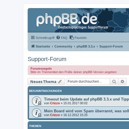
Schnellzugriff
FAQ
Pastebin
Startseite
Community
phpBB 3.3.x
Support-Forum
Support-Forum
Forumsregeln
Bitte im Thementitel den Präfix deiner phpBB-Version angeben
Suche
Er
Neues Thema
BEKANNTMACHUNGEN
Timeout beim Update auf phpBB 3.3.x und Tip
von
Crizzo
»
15.01.2017 00:02
Mein Board wird vom Spam überrannt, was soll
von
Crizzo
»
16.12.2012 15:25
THEMEN