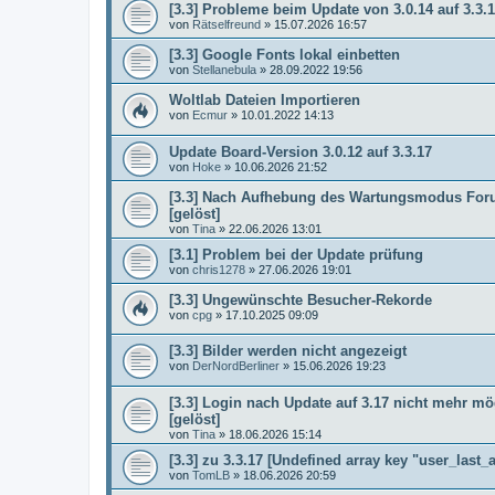
[3.3] Probleme beim Update von 3.0.14 auf 3.3.
von
Rätselfreund
»
15.07.2026 16:57
[3.3] Google Fonts lokal einbetten
von
Stellanebula
»
28.09.2022 19:56
Woltlab Dateien Importieren
von
Ecmur
»
10.01.2022 14:13
Update Board-Version 3.0.12 auf 3.3.17
von
Hoke
»
10.06.2026 21:52
[3.3] Nach Aufhebung des Wartungsmodus Foru
[gelöst]
von
Tina
»
22.06.2026 13:01
[3.1] Problem bei der Update prüfung
von
chris1278
»
27.06.2026 19:01
[3.3] Ungewünschte Besucher-Rekorde
von
cpg
»
17.10.2025 09:09
[3.3] Bilder werden nicht angezeigt
von
DerNordBerliner
»
15.06.2026 19:23
[3.3] Login nach Update auf 3.17 nicht mehr mög
[gelöst]
von
Tina
»
18.06.2026 15:14
[3.3] zu 3.3.17 [Undefined array key "user_last_a
von
TomLB
»
18.06.2026 20:59