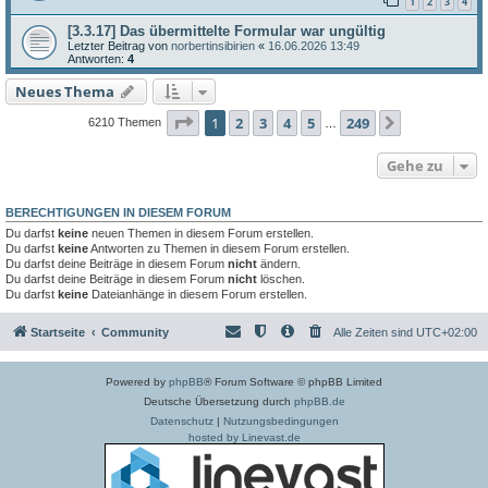
1
2
3
4
[3.3.17] Das übermittelte Formular war ungültig
Letzter Beitrag von
norbertinsibirien
«
16.06.2026 13:49
Antworten:
4
Neues Thema
Seite
1
von
249
1
2
3
4
5
249
Nächste
6210 Themen
…
Gehe zu
BERECHTIGUNGEN IN DIESEM FORUM
Du darfst
keine
neuen Themen in diesem Forum erstellen.
Du darfst
keine
Antworten zu Themen in diesem Forum erstellen.
Du darfst deine Beiträge in diesem Forum
nicht
ändern.
Du darfst deine Beiträge in diesem Forum
nicht
löschen.
Du darfst
keine
Dateianhänge in diesem Forum erstellen.
Startseite
Community
Alle Zeiten sind
UTC+02:00
Powered by
phpBB
® Forum Software © phpBB Limited
Deutsche Übersetzung durch
phpBB.de
Datenschutz
|
Nutzungsbedingungen
hosted by Linevast.de