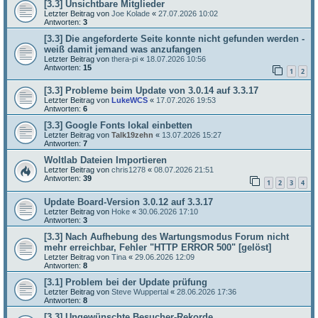
[3.3] Unsichtbare Mitglieder
Letzter Beitrag von
Joe Kolade
«
27.07.2026 10:02
Antworten:
3
[3.3] Die angeforderte Seite konnte nicht gefunden werden -
weiß damit jemand was anzufangen
Letzter Beitrag von
thera-pi
«
18.07.2026 10:56
Antworten:
15
1
2
[3.3] Probleme beim Update von 3.0.14 auf 3.3.17
Letzter Beitrag von
LukeWCS
«
17.07.2026 19:53
Antworten:
6
[3.3] Google Fonts lokal einbetten
Letzter Beitrag von
Talk19zehn
«
13.07.2026 15:27
Antworten:
7
Woltlab Dateien Importieren
Letzter Beitrag von
chris1278
«
08.07.2026 21:51
Antworten:
39
1
2
3
4
Update Board-Version 3.0.12 auf 3.3.17
Letzter Beitrag von
Hoke
«
30.06.2026 17:10
Antworten:
3
[3.3] Nach Aufhebung des Wartungsmodus Forum nicht
mehr erreichbar, Fehler "HTTP ERROR 500" [gelöst]
Letzter Beitrag von
Tina
«
29.06.2026 12:09
Antworten:
8
[3.1] Problem bei der Update prüfung
Letzter Beitrag von
Steve Wuppertal
«
28.06.2026 17:36
Antworten:
8
[3.3] Ungewünschte Besucher-Rekorde