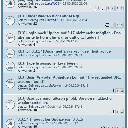
Letzter Beitrag von
LukeWCS
«
19.06.2026 21:04
Antworten:
76
1
5
6
7
8
…
[3.3] Bilder werden nicht angezeigt
Letzter Beitrag von
LukeWCS
«
19.06.2026 20:54
Antworten:
22
1
2
3
[3.3] Login nach Update auf 3.17 nicht mehr möglich - Das
übermittelte Formular war ungültig ... [gelöst]
Letzter Beitrag von
Tina
«
19.06.2026 17:22
Antworten:
6
[3.3] zu 3.3.17 [Undefined array key "user_last_active
Letzter Beitrag von
TomLB
«
18.06.2026 20:59
[3.3] Tabelle sessions_keys leeren
Letzter Beitrag von
TomLB
«
18.06.2026 20:26
Antworten:
2
[3.3] Beim An- oder Abmelden kommt "The requested URL
was not found"
Letzter Beitrag von
LuMaReMa
«
18.06.2026 15:49
Antworten:
17
1
2
[3.3] User aus einer älteren phpbb Version in aktueller
wiederherstellen.
Letzter Beitrag von
MDuss
«
16.06.2026 17:41
Antworten:
10
1
2
3.3.17 Timeout bei Update von 3.3.15
Letzter Beitrag von
IMC
«
16.06.2026 17:12
Antworten:
30