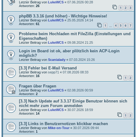
Letzter Beitrag von
LukeWCS
«
07.06.2026 00:28
Antworten:
26
1
2
3
phpBB 3.3.16 (und höher) - Wichtige Hinweise!
Letzter Beitrag von
LukeWCS
«
25.05.2026 14:14
Antworten:
61
1
4
5
6
7
…
Probleme beim Hochladen mit FileZilla (Einstellungen und
Eigenschaften)
Letzter Beitrag von
LukeWCS
«
09.08.2024 21:25
Login im Board ist ok, aber plötzlich kein ACP-Login
möglich?
Letzter Beitrag von
Scanialady
«
07.03.2024 15:26
[3.3] Fehler bei E-Mail Versand
Letzter Beitrag von
sepp71
«
07.08.2026 08:33
Antworten:
16
1
2
Fragen über Fragen
Letzter Beitrag von
LukeWCS
«
02.08.2026 00:59
Antworten:
2
[3.3] Nach Update auf 3.3.17 Einige Benutzer können sich
nicht mehr zum Forum anmelden
Letzter Beitrag von
LukeWCS
«
30.07.2026 18:59
Antworten:
14
1
2
[3.3] Links in Benutzernotizen klickbar machen
Letzter Beitrag von
Mike-on-Tour
«
30.07.2026 09:44
Antworten:
1