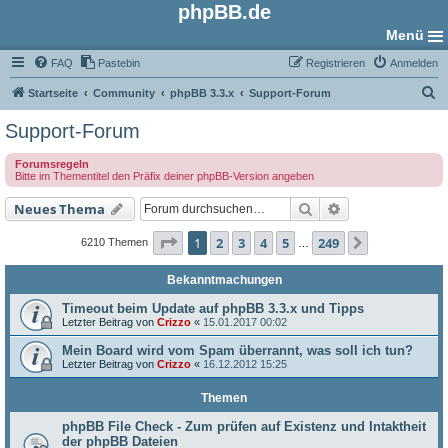
phpBB.de
Menü
FAQ
Pastebin
Registrieren
Anmelden
S
Startseite
Community
phpBB 3.3.x
Support-Forum
u
Support-Forum
c
Forumsregeln
h
Bitte im Thementitel den Präfix deiner phpBB-Version angeben
e
Suche
Erweiterte Such
Neues Thema
Seite
1
von
249
1
2
3
4
5
249
Nächste
6210 Themen
…
Bekanntmachungen
Timeout beim Update auf phpBB 3.3.x und Tipps
Letzter Beitrag von
Crizzo
«
15.01.2017 00:02
Mein Board wird vom Spam überrannt, was soll ich tun?
Letzter Beitrag von
Crizzo
«
16.12.2012 15:25
Themen
phpBB File Check - Zum prüfen auf Existenz und Intaktheit
der phpBB Dateien