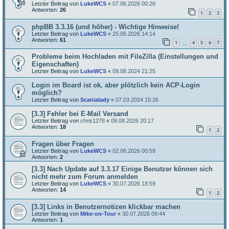
Letzter Beitrag von
LukeWCS
«
07.06.2026 00:28
Antworten:
26
1
2
3
phpBB 3.3.16 (und höher) - Wichtige Hinweise!
Letzter Beitrag von
LukeWCS
«
25.05.2026 14:14
Antworten:
61
1
4
5
6
7
…
Probleme beim Hochladen mit FileZilla (Einstellungen und
Eigenschaften)
Letzter Beitrag von
LukeWCS
«
09.08.2024 21:25
Login im Board ist ok, aber plötzlich kein ACP-Login
möglich?
Letzter Beitrag von
Scanialady
«
07.03.2024 15:26
[3.3] Fehler bei E-Mail Versand
Letzter Beitrag von
chris1278
«
09.08.2026 20:17
Antworten:
18
1
2
Fragen über Fragen
Letzter Beitrag von
LukeWCS
«
02.08.2026 00:59
Antworten:
2
[3.3] Nach Update auf 3.3.17 Einige Benutzer können sich
nicht mehr zum Forum anmelden
Letzter Beitrag von
LukeWCS
«
30.07.2026 18:59
Antworten:
14
1
2
[3.3] Links in Benutzernotizen klickbar machen
Letzter Beitrag von
Mike-on-Tour
«
30.07.2026 09:44
Antworten:
1