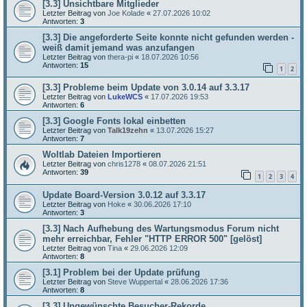
[3.3] Unsichtbare Mitglieder
Letzter Beitrag von
Joe Kolade
«
27.07.2026 10:02
Antworten:
3
[3.3] Die angeforderte Seite konnte nicht gefunden werden -
weiß damit jemand was anzufangen
Letzter Beitrag von
thera-pi
«
18.07.2026 10:56
Antworten:
15
1
2
[3.3] Probleme beim Update von 3.0.14 auf 3.3.17
Letzter Beitrag von
LukeWCS
«
17.07.2026 19:53
Antworten:
6
[3.3] Google Fonts lokal einbetten
Letzter Beitrag von
Talk19zehn
«
13.07.2026 15:27
Antworten:
7
Woltlab Dateien Importieren
Letzter Beitrag von
chris1278
«
08.07.2026 21:51
Antworten:
39
1
2
3
4
Update Board-Version 3.0.12 auf 3.3.17
Letzter Beitrag von
Hoke
«
30.06.2026 17:10
Antworten:
3
[3.3] Nach Aufhebung des Wartungsmodus Forum nicht
mehr erreichbar, Fehler "HTTP ERROR 500" [gelöst]
Letzter Beitrag von
Tina
«
29.06.2026 12:09
Antworten:
8
[3.1] Problem bei der Update prüfung
Letzter Beitrag von
Steve Wuppertal
«
28.06.2026 17:36
Antworten:
8
[3.3] Ungewünschte Besucher-Rekorde