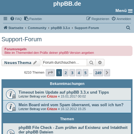
phpBB.de
Menü
FAQ
Pastebin
Registrieren
Anmelden
S
Startseite
Community
phpBB 3.3.x
Support-Forum
u
Support-Forum
c
Forumsregeln
h
Bitte im Thementitel den Präfix deiner phpBB-Version angeben
e
Suche
Erweiterte Such
Neues Thema
Seite
1
von
249
1
2
3
4
5
249
Nächste
6210 Themen
…
Bekanntmachungen
Timeout beim Update auf phpBB 3.3.x und Tipps
Letzter Beitrag von
Crizzo
«
15.01.2017 00:02
Mein Board wird vom Spam überrannt, was soll ich tun?
Letzter Beitrag von
Crizzo
«
16.12.2012 15:25
Themen
phpBB File Check - Zum prüfen auf Existenz und Intaktheit
der phpBB Dateien