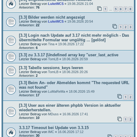
Letzter Beitrag von
LukeWCS
«
19.06.2026 21:04
Antworten:
76
1
5
6
7
8
…
[3.3] Bilder werden nicht angezeigt
Letzter Beitrag von
LukeWCS
«
19.06.2026 20:54
Antworten:
22
1
2
3
[3.3] Login nach Update auf 3.17 nicht mehr möglich - Das
übermittelte Formular war ungültig ... [gelöst]
Letzter Beitrag von
Tina
«
19.06.2026 17:22
Antworten:
6
[3.3] zu 3.3.17 [Undefined array key "user_last_active
Letzter Beitrag von
TomLB
«
18.06.2026 20:59
[3.3] Tabelle sessions_keys leeren
Letzter Beitrag von
TomLB
«
18.06.2026 20:26
Antworten:
2
[3.3] Beim An- oder Abmelden kommt "The requested URL
was not found"
Letzter Beitrag von
LuMaReMa
«
18.06.2026 15:49
Antworten:
17
1
2
[3.3] User aus einer älteren phpbb Version in aktueller
wiederherstellen.
Letzter Beitrag von
MDuss
«
16.06.2026 17:41
Antworten:
10
1
2
3.3.17 Timeout bei Update von 3.3.15
Letzter Beitrag von
IMC
«
16.06.2026 17:12
Antworten:
30