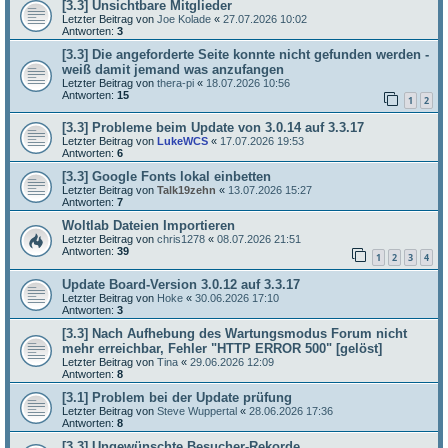
[3.3] Unsichtbare Mitglieder
Letzter Beitrag von
Joe Kolade
«
27.07.2026 10:02
Antworten:
3
[3.3] Die angeforderte Seite konnte nicht gefunden werden -
weiß damit jemand was anzufangen
Letzter Beitrag von
thera-pi
«
18.07.2026 10:56
Antworten:
15
1
2
[3.3] Probleme beim Update von 3.0.14 auf 3.3.17
Letzter Beitrag von
LukeWCS
«
17.07.2026 19:53
Antworten:
6
[3.3] Google Fonts lokal einbetten
Letzter Beitrag von
Talk19zehn
«
13.07.2026 15:27
Antworten:
7
Woltlab Dateien Importieren
Letzter Beitrag von
chris1278
«
08.07.2026 21:51
Antworten:
39
1
2
3
4
Update Board-Version 3.0.12 auf 3.3.17
Letzter Beitrag von
Hoke
«
30.06.2026 17:10
Antworten:
3
[3.3] Nach Aufhebung des Wartungsmodus Forum nicht
mehr erreichbar, Fehler "HTTP ERROR 500" [gelöst]
Letzter Beitrag von
Tina
«
29.06.2026 12:09
Antworten:
8
[3.1] Problem bei der Update prüfung
Letzter Beitrag von
Steve Wuppertal
«
28.06.2026 17:36
Antworten:
8
[3.3] Ungewünschte Besucher-Rekorde