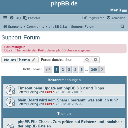
phpBB.de
Menü
FAQ
Pastebin
Registrieren
Anmelden
S
Startseite
Community
phpBB 3.3.x
Support-Forum
u
Support-Forum
c
Forumsregeln
h
Bitte im Thementitel den Präfix deiner phpBB-Version angeben
e
Suche
Erweiterte Such
Neues Thema
Seite
1
von
249
1
2
3
4
5
249
Nächste
6210 Themen
…
Bekanntmachungen
Timeout beim Update auf phpBB 3.3.x und Tipps
Letzter Beitrag von
Crizzo
«
15.01.2017 00:02
Mein Board wird vom Spam überrannt, was soll ich tun?
Letzter Beitrag von
Crizzo
«
16.12.2012 15:25
Themen
phpBB File Check - Zum prüfen auf Existenz und Intaktheit
der phpBB Dateien