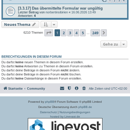
1
2
3
4
[3.3.17] Das übermittelte Formular war ungültig
Letzter Beitrag von
norbertinsibirien
«
16.06.2026 13:49
Antworten:
4
Neues Thema
Seite
1
von
249
1
2
3
4
5
249
Nächste
6210 Themen
…
Gehe zu
BERECHTIGUNGEN IN DIESEM FORUM
Du darfst
keine
neuen Themen in diesem Forum erstellen.
Du darfst
keine
Antworten zu Themen in diesem Forum erstellen.
Du darfst deine Beiträge in diesem Forum
nicht
ändern.
Du darfst deine Beiträge in diesem Forum
nicht
löschen.
Du darfst
keine
Dateianhänge in diesem Forum erstellen.
Startseite
Community
Alle Zeiten sind
UTC+02:00
Powered by
phpBB
® Forum Software © phpBB Limited
Deutsche Übersetzung durch
phpBB.de
Datenschutz
|
Nutzungsbedingungen
hosted by Linevast.de