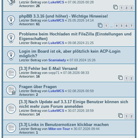
Letzter Beitrag von
LukeWCS
«
07.06.2026 00:28
Antworten:
26
1
2
3
phpBB 3.3.16 (und höher) - Wichtige Hinweise!
Letzter Beitrag von
LukeWCS
«
25.05.2026 14:14
Antworten:
61
1
4
5
6
7
…
Probleme beim Hochladen mit FileZilla (Einstellungen und
Eigenschaften)
Letzter Beitrag von
LukeWCS
«
09.08.2024 21:25
Login im Board ist ok, aber plötzlich kein ACP-Login
möglich?
Letzter Beitrag von
Scanialady
«
07.03.2024 15:26
[3.3] Fehler bei E-Mail Versand
Letzter Beitrag von
sepp71
«
07.08.2026 08:33
Antworten:
16
1
2
Fragen über Fragen
Letzter Beitrag von
LukeWCS
«
02.08.2026 00:59
Antworten:
2
[3.3] Nach Update auf 3.3.17 Einige Benutzer können sich
nicht mehr zum Forum anmelden
Letzter Beitrag von
LukeWCS
«
30.07.2026 18:59
Antworten:
14
1
2
[3.3] Links in Benutzernotizen klickbar machen
Letzter Beitrag von
Mike-on-Tour
«
30.07.2026 09:44
Antworten:
1