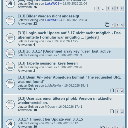
Letzter Beitrag von
LukeWCS
«
19.06.2026 21:04
Antworten:
76
1
5
6
7
8
…
[3.3] Bilder werden nicht angezeigt
Letzter Beitrag von
LukeWCS
«
19.06.2026 20:54
Antworten:
22
1
2
3
[3.3] Login nach Update auf 3.17 nicht mehr möglich - Das
übermittelte Formular war ungültig ... [gelöst]
Letzter Beitrag von
Tina
«
19.06.2026 17:22
Antworten:
6
[3.3] zu 3.3.17 [Undefined array key "user_last_active
Letzter Beitrag von
TomLB
«
18.06.2026 20:59
[3.3] Tabelle sessions_keys leeren
Letzter Beitrag von
TomLB
«
18.06.2026 20:26
Antworten:
2
[3.3] Beim An- oder Abmelden kommt "The requested URL
was not found"
Letzter Beitrag von
LuMaReMa
«
18.06.2026 15:49
Antworten:
17
1
2
[3.3] User aus einer älteren phpbb Version in aktueller
wiederherstellen.
Letzter Beitrag von
MDuss
«
16.06.2026 17:41
Antworten:
10
1
2
3.3.17 Timeout bei Update von 3.3.15
Letzter Beitrag von
IMC
«
16.06.2026 17:12
Antworten:
30