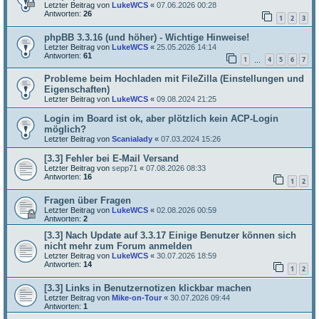
Letzter Beitrag von
LukeWCS
«
07.06.2026 00:28
Antworten:
26
1
2
3
phpBB 3.3.16 (und höher) - Wichtige Hinweise!
Letzter Beitrag von
LukeWCS
«
25.05.2026 14:14
Antworten:
61
1
4
5
6
7
…
Probleme beim Hochladen mit FileZilla (Einstellungen und
Eigenschaften)
Letzter Beitrag von
LukeWCS
«
09.08.2024 21:25
Login im Board ist ok, aber plötzlich kein ACP-Login
möglich?
Letzter Beitrag von
Scanialady
«
07.03.2024 15:26
[3.3] Fehler bei E-Mail Versand
Letzter Beitrag von
sepp71
«
07.08.2026 08:33
Antworten:
16
1
2
Fragen über Fragen
Letzter Beitrag von
LukeWCS
«
02.08.2026 00:59
Antworten:
2
[3.3] Nach Update auf 3.3.17 Einige Benutzer können sich
nicht mehr zum Forum anmelden
Letzter Beitrag von
LukeWCS
«
30.07.2026 18:59
Antworten:
14
1
2
[3.3] Links in Benutzernotizen klickbar machen
Letzter Beitrag von
Mike-on-Tour
«
30.07.2026 09:44
Antworten:
1