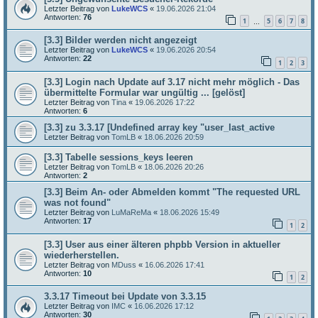
Letzter Beitrag von
LukeWCS
«
19.06.2026 21:04
Antworten:
76
1
5
6
7
8
…
[3.3] Bilder werden nicht angezeigt
Letzter Beitrag von
LukeWCS
«
19.06.2026 20:54
Antworten:
22
1
2
3
[3.3] Login nach Update auf 3.17 nicht mehr möglich - Das
übermittelte Formular war ungültig ... [gelöst]
Letzter Beitrag von
Tina
«
19.06.2026 17:22
Antworten:
6
[3.3] zu 3.3.17 [Undefined array key "user_last_active
Letzter Beitrag von
TomLB
«
18.06.2026 20:59
[3.3] Tabelle sessions_keys leeren
Letzter Beitrag von
TomLB
«
18.06.2026 20:26
Antworten:
2
[3.3] Beim An- oder Abmelden kommt "The requested URL
was not found"
Letzter Beitrag von
LuMaReMa
«
18.06.2026 15:49
Antworten:
17
1
2
[3.3] User aus einer älteren phpbb Version in aktueller
wiederherstellen.
Letzter Beitrag von
MDuss
«
16.06.2026 17:41
Antworten:
10
1
2
3.3.17 Timeout bei Update von 3.3.15
Letzter Beitrag von
IMC
«
16.06.2026 17:12
Antworten:
30