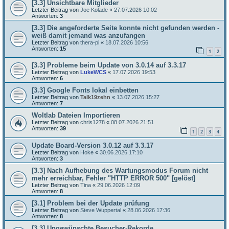
[3.3] Unsichtbare Mitglieder
Letzter Beitrag von
Joe Kolade
«
27.07.2026 10:02
Antworten:
3
[3.3] Die angeforderte Seite konnte nicht gefunden werden -
weiß damit jemand was anzufangen
Letzter Beitrag von
thera-pi
«
18.07.2026 10:56
Antworten:
15
1
2
[3.3] Probleme beim Update von 3.0.14 auf 3.3.17
Letzter Beitrag von
LukeWCS
«
17.07.2026 19:53
Antworten:
6
[3.3] Google Fonts lokal einbetten
Letzter Beitrag von
Talk19zehn
«
13.07.2026 15:27
Antworten:
7
Woltlab Dateien Importieren
Letzter Beitrag von
chris1278
«
08.07.2026 21:51
Antworten:
39
1
2
3
4
Update Board-Version 3.0.12 auf 3.3.17
Letzter Beitrag von
Hoke
«
30.06.2026 17:10
Antworten:
3
[3.3] Nach Aufhebung des Wartungsmodus Forum nicht
mehr erreichbar, Fehler "HTTP ERROR 500" [gelöst]
Letzter Beitrag von
Tina
«
29.06.2026 12:09
Antworten:
8
[3.1] Problem bei der Update prüfung
Letzter Beitrag von
Steve Wuppertal
«
28.06.2026 17:36
Antworten:
8
[3.3] Ungewünschte Besucher-Rekorde