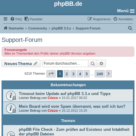
phpBB.de
Menü
FAQ
Pastebin
Registrieren
Anmelden
S
Startseite
Community
phpBB 3.3.x
Support-Forum
u
Support-Forum
c
Forumsregeln
h
Bitte im Thementitel den Präfix deiner phpBB-Version angeben
e
Suche
Erweiterte Such
Neues Thema
Seite
1
von
249
1
2
3
4
5
249
Nächste
6210 Themen
…
Bekanntmachungen
Timeout beim Update auf phpBB 3.3.x und Tipps
Letzter Beitrag von
Crizzo
«
15.01.2017 00:02
Mein Board wird vom Spam überrannt, was soll ich tun?
Letzter Beitrag von
Crizzo
«
16.12.2012 15:25
Themen
phpBB File Check - Zum prüfen auf Existenz und Intaktheit
der phpBB Dateien