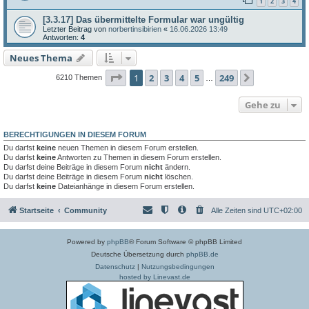
1
2
3
4
[3.3.17] Das übermittelte Formular war ungültig
Letzter Beitrag von
norbertinsibirien
«
16.06.2026 13:49
Antworten:
4
Neues Thema
Seite
1
von
249
1
2
3
4
5
249
Nächste
6210 Themen
…
Gehe zu
BERECHTIGUNGEN IN DIESEM FORUM
Du darfst
keine
neuen Themen in diesem Forum erstellen.
Du darfst
keine
Antworten zu Themen in diesem Forum erstellen.
Du darfst deine Beiträge in diesem Forum
nicht
ändern.
Du darfst deine Beiträge in diesem Forum
nicht
löschen.
Du darfst
keine
Dateianhänge in diesem Forum erstellen.
Startseite
Community
Alle Zeiten sind
UTC+02:00
Powered by
phpBB
® Forum Software © phpBB Limited
Deutsche Übersetzung durch
phpBB.de
Datenschutz
|
Nutzungsbedingungen
hosted by Linevast.de