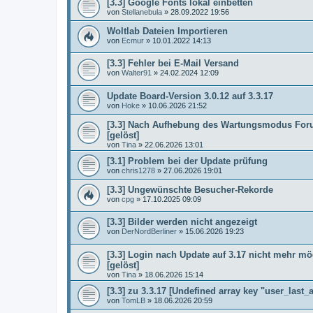
[3.3] Google Fonts lokal einbetten
von
Stellanebula
»
28.09.2022 19:56
Woltlab Dateien Importieren
von
Ecmur
»
10.01.2022 14:13
[3.3] Fehler bei E-Mail Versand
von
Walter91
»
24.02.2024 12:09
Update Board-Version 3.0.12 auf 3.3.17
von
Hoke
»
10.06.2026 21:52
[3.3] Nach Aufhebung des Wartungsmodus Foru
[gelöst]
von
Tina
»
22.06.2026 13:01
[3.1] Problem bei der Update prüfung
von
chris1278
»
27.06.2026 19:01
[3.3] Ungewünschte Besucher-Rekorde
von
cpg
»
17.10.2025 09:09
[3.3] Bilder werden nicht angezeigt
von
DerNordBerliner
»
15.06.2026 19:23
[3.3] Login nach Update auf 3.17 nicht mehr mög
[gelöst]
von
Tina
»
18.06.2026 15:14
[3.3] zu 3.3.17 [Undefined array key "user_last_a
von
TomLB
»
18.06.2026 20:59