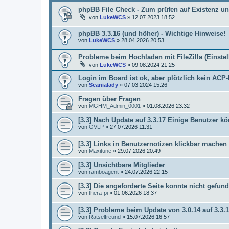
phpBB File Check - Zum prüfen auf Existenz un
von
LukeWCS
»
12.07.2023 18:52
phpBB 3.3.16 (und höher) - Wichtige Hinweise!
von
LukeWCS
»
28.04.2026 20:53
Probleme beim Hochladen mit FileZilla (Einste
von
LukeWCS
»
09.08.2024 21:25
Login im Board ist ok, aber plötzlich kein AC
von
Scanialady
»
07.03.2024 15:26
Fragen über Fragen
von
MGHM_Admin_0001
»
01.08.2026 23:32
[3.3] Nach Update auf 3.3.17 Einige Benutzer
von
GVLP
»
27.07.2026 11:31
[3.3] Links in Benutzernotizen klickbar machen
von
Maxitune
»
29.07.2026 20:49
[3.3] Unsichtbare Mitglieder
von
ramboagent
»
24.07.2026 22:15
[3.3] Die angeforderte Seite konnte nicht gef
von
thera-pi
»
01.06.2026 18:37
[3.3] Probleme beim Update von 3.0.14 auf 3.3.
von
Rätselfreund
»
15.07.2026 16:57