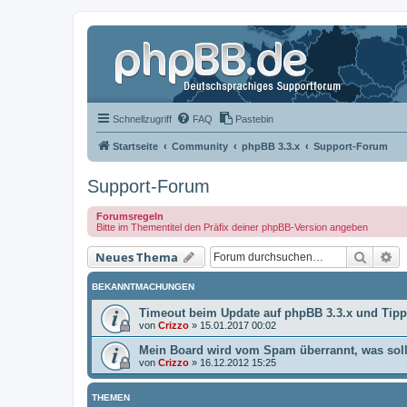
Schnellzugriff
FAQ
Pastebin
Startseite
Community
phpBB 3.3.x
Support-Forum
Support-Forum
Forumsregeln
Bitte im Thementitel den Präfix deiner phpBB-Version angeben
Suche
Er
Neues Thema
BEKANNTMACHUNGEN
Timeout beim Update auf phpBB 3.3.x und Tip
von
Crizzo
»
15.01.2017 00:02
Mein Board wird vom Spam überrannt, was soll
von
Crizzo
»
16.12.2012 15:25
THEMEN