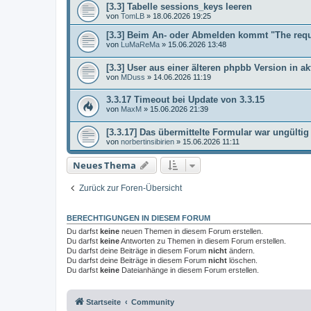
[3.3] Tabelle sessions_keys leeren
von
TomLB
»
18.06.2026 19:25
[3.3] Beim An- oder Abmelden kommt "The req
von
LuMaReMa
»
15.06.2026 13:48
[3.3] User aus einer älteren phpbb Version in ak
von
MDuss
»
14.06.2026 11:19
3.3.17 Timeout bei Update von 3.3.15
von
MaxM
»
15.06.2026 21:39
[3.3.17] Das übermittelte Formular war ungültig
von
norbertinsibirien
»
15.06.2026 11:11
Neues Thema
Zurück zur Foren-Übersicht
BERECHTIGUNGEN IN DIESEM FORUM
Du darfst
keine
neuen Themen in diesem Forum erstellen.
Du darfst
keine
Antworten zu Themen in diesem Forum erstellen.
Du darfst deine Beiträge in diesem Forum
nicht
ändern.
Du darfst deine Beiträge in diesem Forum
nicht
löschen.
Du darfst
keine
Dateianhänge in diesem Forum erstellen.
Startseite
Community