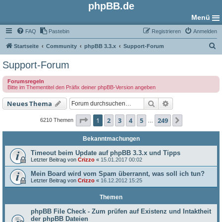
phpBB.de
Menü
FAQ
Pastebin
Registrieren
Anmelden
S
Startseite
Community
phpBB 3.3.x
Support-Forum
u
Support-Forum
c
Forumsregeln
h
Bitte im Thementitel den Präfix deiner phpBB-Version angeben
e
Suche
Erweiterte Such
Neues Thema
Seite
1
von
249
1
2
3
4
5
249
Nächste
6210 Themen
…
Bekanntmachungen
Timeout beim Update auf phpBB 3.3.x und Tipps
Letzter Beitrag von
Crizzo
«
15.01.2017 00:02
Mein Board wird vom Spam überrannt, was soll ich tun?
Letzter Beitrag von
Crizzo
«
16.12.2012 15:25
Themen
phpBB File Check - Zum prüfen auf Existenz und Intaktheit
der phpBB Dateien