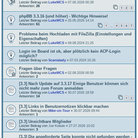
Letzter Beitrag von
LukeWCS
«
07.06.2026 00:28
Antworten:
26
1
2
3
phpBB 3.3.16 (und höher) - Wichtige Hinweise!
Letzter Beitrag von
LukeWCS
«
25.05.2026 14:14
Antworten:
61
1
4
5
6
7
…
Probleme beim Hochladen mit FileZilla (Einstellungen und
Eigenschaften)
Letzter Beitrag von
LukeWCS
«
09.08.2024 21:25
Login im Board ist ok, aber plötzlich kein ACP-Login
möglich?
Letzter Beitrag von
Scanialady
«
07.03.2024 15:26
Fragen über Fragen
Letzter Beitrag von
LukeWCS
«
02.08.2026 00:59
Antworten:
2
[3.3] Nach Update auf 3.3.17 Einige Benutzer können sich
nicht mehr zum Forum anmelden
Letzter Beitrag von
LukeWCS
«
30.07.2026 18:59
Antworten:
14
1
2
[3.3] Links in Benutzernotizen klickbar machen
Letzter Beitrag von
Mike-on-Tour
«
30.07.2026 09:44
Antworten:
1
[3.3] Unsichtbare Mitglieder
Letzter Beitrag von
Joe Kolade
«
27.07.2026 10:02
Antworten:
3
[3.3] Die angeforderte Seite konnte nicht gefunden werden -