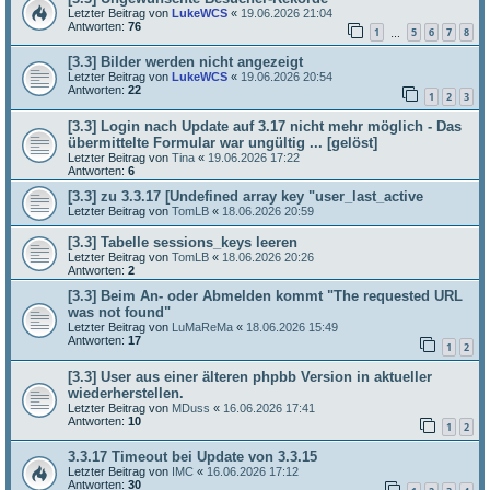
Letzter Beitrag von
LukeWCS
«
19.06.2026 21:04
Antworten:
76
1
5
6
7
8
…
[3.3] Bilder werden nicht angezeigt
Letzter Beitrag von
LukeWCS
«
19.06.2026 20:54
Antworten:
22
1
2
3
[3.3] Login nach Update auf 3.17 nicht mehr möglich - Das
übermittelte Formular war ungültig ... [gelöst]
Letzter Beitrag von
Tina
«
19.06.2026 17:22
Antworten:
6
[3.3] zu 3.3.17 [Undefined array key "user_last_active
Letzter Beitrag von
TomLB
«
18.06.2026 20:59
[3.3] Tabelle sessions_keys leeren
Letzter Beitrag von
TomLB
«
18.06.2026 20:26
Antworten:
2
[3.3] Beim An- oder Abmelden kommt "The requested URL
was not found"
Letzter Beitrag von
LuMaReMa
«
18.06.2026 15:49
Antworten:
17
1
2
[3.3] User aus einer älteren phpbb Version in aktueller
wiederherstellen.
Letzter Beitrag von
MDuss
«
16.06.2026 17:41
Antworten:
10
1
2
3.3.17 Timeout bei Update von 3.3.15
Letzter Beitrag von
IMC
«
16.06.2026 17:12
Antworten:
30