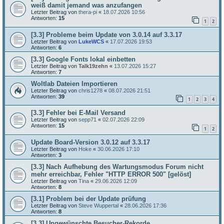
weiß damit jemand was anzufangen
Letzter Beitrag von
thera-pi
«
18.07.2026 10:56
Antworten:
15
1
2
[3.3] Probleme beim Update von 3.0.14 auf 3.3.17
Letzter Beitrag von
LukeWCS
«
17.07.2026 19:53
Antworten:
6
[3.3] Google Fonts lokal einbetten
Letzter Beitrag von
Talk19zehn
«
13.07.2026 15:27
Antworten:
7
Woltlab Dateien Importieren
Letzter Beitrag von
chris1278
«
08.07.2026 21:51
Antworten:
39
1
2
3
4
[3.3] Fehler bei E-Mail Versand
Letzter Beitrag von
sepp71
«
02.07.2026 22:09
Antworten:
15
1
2
Update Board-Version 3.0.12 auf 3.3.17
Letzter Beitrag von
Hoke
«
30.06.2026 17:10
Antworten:
3
[3.3] Nach Aufhebung des Wartungsmodus Forum nicht
mehr erreichbar, Fehler "HTTP ERROR 500" [gelöst]
Letzter Beitrag von
Tina
«
29.06.2026 12:09
Antworten:
8
[3.1] Problem bei der Update prüfung
Letzter Beitrag von
Steve Wuppertal
«
28.06.2026 17:36
Antworten:
8
[3.3] Ungewünschte Besucher-Rekorde