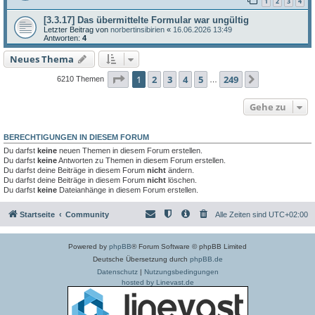
1
2
3
4
[3.3.17] Das übermittelte Formular war ungültig
Letzter Beitrag von
norbertinsibirien
«
16.06.2026 13:49
Antworten:
4
Neues Thema
Seite
1
von
249
1
2
3
4
5
249
Nächste
6210 Themen
…
Gehe zu
BERECHTIGUNGEN IN DIESEM FORUM
Du darfst
keine
neuen Themen in diesem Forum erstellen.
Du darfst
keine
Antworten zu Themen in diesem Forum erstellen.
Du darfst deine Beiträge in diesem Forum
nicht
ändern.
Du darfst deine Beiträge in diesem Forum
nicht
löschen.
Du darfst
keine
Dateianhänge in diesem Forum erstellen.
Startseite
Community
Alle Zeiten sind
UTC+02:00
Powered by
phpBB
® Forum Software © phpBB Limited
Deutsche Übersetzung durch
phpBB.de
Datenschutz
|
Nutzungsbedingungen
hosted by Linevast.de