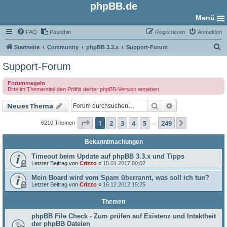
phpBB.de
Menü
FAQ
Pastebin
Registrieren
Anmelden
S
Startseite
Community
phpBB 3.3.x
Support-Forum
u
Support-Forum
c
Forumsregeln
h
Bitte im Thementitel den Präfix deiner phpBB-Version angeben
e
Suche
Erweiterte Such
Neues Thema
Seite
1
von
249
1
2
3
4
5
249
Nächste
6210 Themen
…
Bekanntmachungen
Timeout beim Update auf phpBB 3.3.x und Tipps
Letzter Beitrag von
Crizzo
«
15.01.2017 00:02
Mein Board wird vom Spam überrannt, was soll ich tun?
Letzter Beitrag von
Crizzo
«
16.12.2012 15:25
Themen
phpBB File Check - Zum prüfen auf Existenz und Intaktheit
der phpBB Dateien