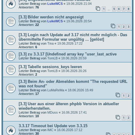
Letzter Beitrag von
LukeWCS
«
19.06.2026 21:04
Antworten:
76
1
5
6
7
8
…
[3.3] Bilder werden nicht angezeigt
Letzter Beitrag von
LukeWCS
«
19.06.2026 20:54
Antworten:
22
1
2
3
[3.3] Login nach Update auf 3.17 nicht mehr möglich - Das
übermittelte Formular war ungültig ... [gelöst]
Letzter Beitrag von
Tina
«
19.06.2026 17:22
Antworten:
6
[3.3] zu 3.3.17 [Undefined array key "user_last_active
Letzter Beitrag von
TomLB
«
18.06.2026 20:59
[3.3] Tabelle sessions_keys leeren
Letzter Beitrag von
TomLB
«
18.06.2026 20:26
Antworten:
2
[3.3] Beim An- oder Abmelden kommt "The requested URL
was not found"
Letzter Beitrag von
LuMaReMa
«
18.06.2026 15:49
Antworten:
17
1
2
[3.3] User aus einer älteren phpbb Version in aktueller
wiederherstellen.
Letzter Beitrag von
MDuss
«
16.06.2026 17:41
Antworten:
10
1
2
3.3.17 Timeout bei Update von 3.3.15
Letzter Beitrag von
IMC
«
16.06.2026 17:12
Antworten:
30