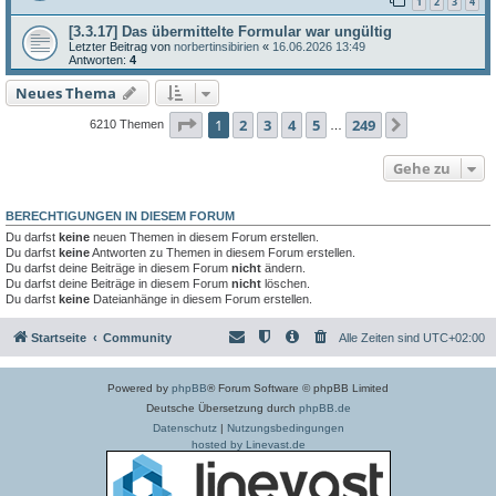
1
2
3
4
[3.3.17] Das übermittelte Formular war ungültig
Letzter Beitrag von
norbertinsibirien
«
16.06.2026 13:49
Antworten:
4
Neues Thema
Seite
1
von
249
1
2
3
4
5
249
Nächste
6210 Themen
…
Gehe zu
BERECHTIGUNGEN IN DIESEM FORUM
Du darfst
keine
neuen Themen in diesem Forum erstellen.
Du darfst
keine
Antworten zu Themen in diesem Forum erstellen.
Du darfst deine Beiträge in diesem Forum
nicht
ändern.
Du darfst deine Beiträge in diesem Forum
nicht
löschen.
Du darfst
keine
Dateianhänge in diesem Forum erstellen.
Startseite
Community
Alle Zeiten sind
UTC+02:00
Powered by
phpBB
® Forum Software © phpBB Limited
Deutsche Übersetzung durch
phpBB.de
Datenschutz
|
Nutzungsbedingungen
hosted by Linevast.de