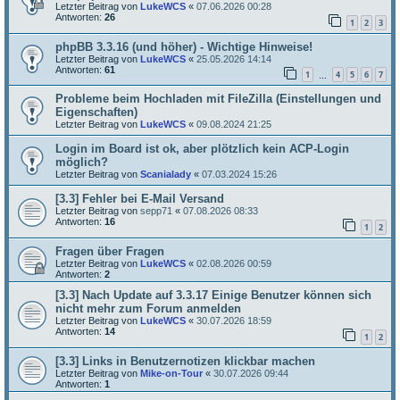
Letzter Beitrag von
LukeWCS
«
07.06.2026 00:28
Antworten:
26
1
2
3
phpBB 3.3.16 (und höher) - Wichtige Hinweise!
Letzter Beitrag von
LukeWCS
«
25.05.2026 14:14
Antworten:
61
1
4
5
6
7
…
Probleme beim Hochladen mit FileZilla (Einstellungen und
Eigenschaften)
Letzter Beitrag von
LukeWCS
«
09.08.2024 21:25
Login im Board ist ok, aber plötzlich kein ACP-Login
möglich?
Letzter Beitrag von
Scanialady
«
07.03.2024 15:26
[3.3] Fehler bei E-Mail Versand
Letzter Beitrag von
sepp71
«
07.08.2026 08:33
Antworten:
16
1
2
Fragen über Fragen
Letzter Beitrag von
LukeWCS
«
02.08.2026 00:59
Antworten:
2
[3.3] Nach Update auf 3.3.17 Einige Benutzer können sich
nicht mehr zum Forum anmelden
Letzter Beitrag von
LukeWCS
«
30.07.2026 18:59
Antworten:
14
1
2
[3.3] Links in Benutzernotizen klickbar machen
Letzter Beitrag von
Mike-on-Tour
«
30.07.2026 09:44
Antworten:
1