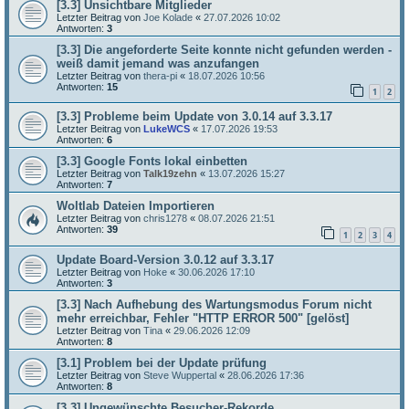
[3.3] Unsichtbare Mitglieder
Letzter Beitrag von
Joe Kolade
«
27.07.2026 10:02
Antworten:
3
[3.3] Die angeforderte Seite konnte nicht gefunden werden -
weiß damit jemand was anzufangen
Letzter Beitrag von
thera-pi
«
18.07.2026 10:56
Antworten:
15
1
2
[3.3] Probleme beim Update von 3.0.14 auf 3.3.17
Letzter Beitrag von
LukeWCS
«
17.07.2026 19:53
Antworten:
6
[3.3] Google Fonts lokal einbetten
Letzter Beitrag von
Talk19zehn
«
13.07.2026 15:27
Antworten:
7
Woltlab Dateien Importieren
Letzter Beitrag von
chris1278
«
08.07.2026 21:51
Antworten:
39
1
2
3
4
Update Board-Version 3.0.12 auf 3.3.17
Letzter Beitrag von
Hoke
«
30.06.2026 17:10
Antworten:
3
[3.3] Nach Aufhebung des Wartungsmodus Forum nicht
mehr erreichbar, Fehler "HTTP ERROR 500" [gelöst]
Letzter Beitrag von
Tina
«
29.06.2026 12:09
Antworten:
8
[3.1] Problem bei der Update prüfung
Letzter Beitrag von
Steve Wuppertal
«
28.06.2026 17:36
Antworten:
8
[3.3] Ungewünschte Besucher-Rekorde