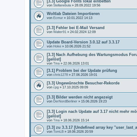
[3.3] Google Fonts lokal einbetten
von
Stellanebula
»
28.09.2022 19:56
Woltlab Dateien Importieren
von
Ecmur
»
10.01.2022 14:13
[3.3] Fehler bei E-Mail Versand
von
Walter91
»
24.02.2024 12:09
Update Board-Version 3.0.12 auf 3.3.17
von
Hoke
»
10.06.2026 21:52
[3.3] Nach Aufhebung des Wartungsmodus Foru
[gelöst]
von
Tina
»
22.06.2026 13:01
[3.1] Problem bei der Update prüfung
von
chris1278
»
27.06.2026 19:01
[3.3] Ungewünschte Besucher-Rekorde
von
cpg
»
17.10.2025 09:09
[3.3] Bilder werden nicht angezeigt
von
DerNordBerliner
»
15.06.2026 19:23
[3.3] Login nach Update auf 3.17 nicht mehr mög
[gelöst]
von
Tina
»
18.06.2026 15:14
[3.3] zu 3.3.17 [Undefined array key "user_last_a
von
TomLB
»
18.06.2026 20:59