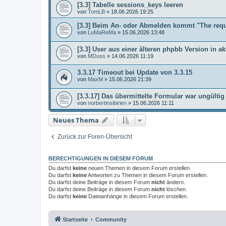
[3.3] Tabelle sessions_keys leeren
von
TomLB
»
18.06.2026 19:25
[3.3] Beim An- oder Abmelden kommt "The req
von
LuMaReMa
»
15.06.2026 13:48
[3.3] User aus einer älteren phpbb Version in ak
von
MDuss
»
14.06.2026 11:19
3.3.17 Timeout bei Update von 3.3.15
von
MaxM
»
15.06.2026 21:39
[3.3.17] Das übermittelte Formular war ungültig
von
norbertinsibirien
»
15.06.2026 11:11
Neues Thema
Zurück zur Foren-Übersicht
BERECHTIGUNGEN IN DIESEM FORUM
Du darfst
keine
neuen Themen in diesem Forum erstellen.
Du darfst
keine
Antworten zu Themen in diesem Forum erstellen.
Du darfst deine Beiträge in diesem Forum
nicht
ändern.
Du darfst deine Beiträge in diesem Forum
nicht
löschen.
Du darfst
keine
Dateianhänge in diesem Forum erstellen.
Startseite
Community