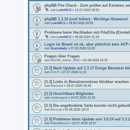
phpBB File Check - Zum prüfen auf Existenz un
von
LukeWCS
»
12.07.2023 18:52
phpBB 3.3.16 (und höher) - Wichtige Hinweise!
von
LukeWCS
»
28.04.2026 20:53
Probleme beim Hochladen mit FileZilla (Einste
von
LukeWCS
»
09.08.2024 21:25
Login im Board ist ok, aber plötzlich kein AC
von
Scanialady
»
07.03.2024 15:26
Fragen über Fragen
von
MGHM_Admin_0001
»
01.08.2026 23:32
[3.3] Nach Update auf 3.3.17 Einige Benutzer
von
GVLP
»
27.07.2026 11:31
[3.3] Links in Benutzernotizen klickbar machen
von
Maxitune
»
29.07.2026 20:49
[3.3] Unsichtbare Mitglieder
von
ramboagent
»
24.07.2026 22:15
[3.3] Die angeforderte Seite konnte nicht gef
von
thera-pi
»
01.06.2026 18:37
[3.3] Probleme beim Update von 3.0.14 auf 3.3.
von
Rätselfreund
»
15.07.2026 16:57