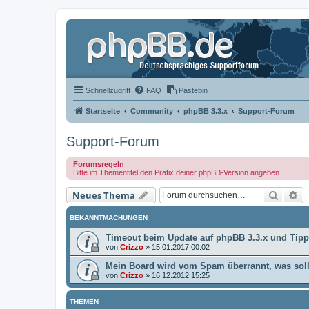
Schnellzugriff
FAQ
Pastebin
Startseite
Community
phpBB 3.3.x
Support-Forum
Support-Forum
Forumsregeln
Bitte im Thementitel den Präfix deiner phpBB-Version angeben
Suche
Er
Neues Thema
BEKANNTMACHUNGEN
Timeout beim Update auf phpBB 3.3.x und Tip
von
Crizzo
»
15.01.2017 00:02
Mein Board wird vom Spam überrannt, was soll
von
Crizzo
»
16.12.2012 15:25
THEMEN