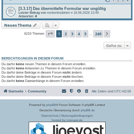
1
2
3
4
[3.3.17] Das übermittelte Formular war ungültig
Letzter Beitrag von
norbertinsibirien
«
16.06.2026 13:49
Antworten:
4
Neues Thema
Seite
1
von
249
1
2
3
4
5
249
Nächste
6210 Themen
…
Gehe zu
BERECHTIGUNGEN IN DIESEM FORUM
Du darfst
keine
neuen Themen in diesem Forum erstellen.
Du darfst
keine
Antworten zu Themen in diesem Forum erstellen.
Du darfst deine Beiträge in diesem Forum
nicht
ändern.
Du darfst deine Beiträge in diesem Forum
nicht
löschen.
Du darfst
keine
Dateianhänge in diesem Forum erstellen.
Startseite
Community
Alle Zeiten sind
UTC+02:00
Powered by
phpBB
® Forum Software © phpBB Limited
Deutsche Übersetzung durch
phpBB.de
Datenschutz
|
Nutzungsbedingungen
hosted by Linevast.de