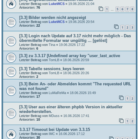
Letzter Beitrag von
LukeWCS
«
19.06.2026 21:04
Antworten:
76
1
5
6
7
8
…
[3.3] Bilder werden nicht angezeigt
Letzter Beitrag von
LukeWCS
«
19.06.2026 20:54
Antworten:
22
1
2
3
[3.3] Login nach Update auf 3.17 nicht mehr möglich - Das
übermittelte Formular war ungültig ... [gelöst]
Letzter Beitrag von
Tina
«
19.06.2026 17:22
Antworten:
6
[3.3] zu 3.3.17 [Undefined array key "user_last_active
Letzter Beitrag von
TomLB
«
18.06.2026 20:59
[3.3] Tabelle sessions_keys leeren
Letzter Beitrag von
TomLB
«
18.06.2026 20:26
Antworten:
2
[3.3] Beim An- oder Abmelden kommt "The requested URL
was not found"
Letzter Beitrag von
LuMaReMa
«
18.06.2026 15:49
Antworten:
17
1
2
[3.3] User aus einer älteren phpbb Version in aktueller
wiederherstellen.
Letzter Beitrag von
MDuss
«
16.06.2026 17:41
Antworten:
10
1
2
3.3.17 Timeout bei Update von 3.3.15
Letzter Beitrag von
IMC
«
16.06.2026 17:12
Antworten:
30