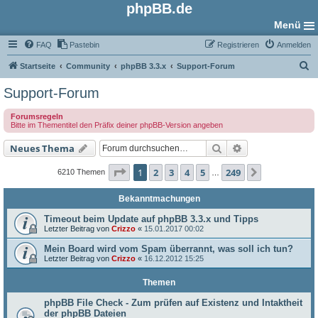
phpBB.de
Menü
FAQ
Pastebin
Registrieren
Anmelden
S
Startseite
Community
phpBB 3.3.x
Support-Forum
u
Support-Forum
c
Forumsregeln
h
Bitte im Thementitel den Präfix deiner phpBB-Version angeben
e
Suche
Erweiterte Such
Neues Thema
Seite
1
von
249
1
2
3
4
5
249
Nächste
6210 Themen
…
Bekanntmachungen
Timeout beim Update auf phpBB 3.3.x und Tipps
Letzter Beitrag von
Crizzo
«
15.01.2017 00:02
Mein Board wird vom Spam überrannt, was soll ich tun?
Letzter Beitrag von
Crizzo
«
16.12.2012 15:25
Themen
phpBB File Check - Zum prüfen auf Existenz und Intaktheit
der phpBB Dateien