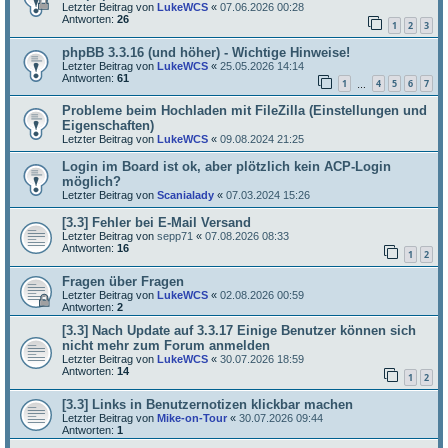
Letzter Beitrag von
LukeWCS
«
07.06.2026 00:28
Antworten:
26
1
2
3
phpBB 3.3.16 (und höher) - Wichtige Hinweise!
Letzter Beitrag von
LukeWCS
«
25.05.2026 14:14
Antworten:
61
1
4
5
6
7
…
Probleme beim Hochladen mit FileZilla (Einstellungen und
Eigenschaften)
Letzter Beitrag von
LukeWCS
«
09.08.2024 21:25
Login im Board ist ok, aber plötzlich kein ACP-Login
möglich?
Letzter Beitrag von
Scanialady
«
07.03.2024 15:26
[3.3] Fehler bei E-Mail Versand
Letzter Beitrag von
sepp71
«
07.08.2026 08:33
Antworten:
16
1
2
Fragen über Fragen
Letzter Beitrag von
LukeWCS
«
02.08.2026 00:59
Antworten:
2
[3.3] Nach Update auf 3.3.17 Einige Benutzer können sich
nicht mehr zum Forum anmelden
Letzter Beitrag von
LukeWCS
«
30.07.2026 18:59
Antworten:
14
1
2
[3.3] Links in Benutzernotizen klickbar machen
Letzter Beitrag von
Mike-on-Tour
«
30.07.2026 09:44
Antworten:
1