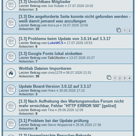
[3.3] Unsichtbare Mitglieder
Letzter Beitrag von
Joe Kolade
«
27.07.2026 10:02
Antworten:
3
[3.3] Die angeforderte Seite konnte nicht gefunden werden -
weiß damit jemand was anzufangen
Letzter Beitrag von
thera-pi
«
18.07.2026 10:56
Antworten:
15
1
2
[3.3] Probleme beim Update von 3.0.14 auf 3.3.17
Letzter Beitrag von
LukeWCS
«
17.07.2026 19:53
Antworten:
6
[3.3] Google Fonts lokal einbetten
Letzter Beitrag von
Talk19zehn
«
13.07.2026 15:27
Antworten:
7
Woltlab Dateien Importieren
Letzter Beitrag von
chris1278
«
08.07.2026 21:51
Antworten:
39
1
2
3
4
Update Board-Version 3.0.12 auf 3.3.17
Letzter Beitrag von
Hoke
«
30.06.2026 17:10
Antworten:
3
[3.3] Nach Aufhebung des Wartungsmodus Forum nicht
mehr erreichbar, Fehler "HTTP ERROR 500" [gelöst]
Letzter Beitrag von
Tina
«
29.06.2026 12:09
Antworten:
8
[3.1] Problem bei der Update prüfung
Letzter Beitrag von
Steve Wuppertal
«
28.06.2026 17:36
Antworten:
8
[3.3] Ungewünschte Besucher-Rekorde